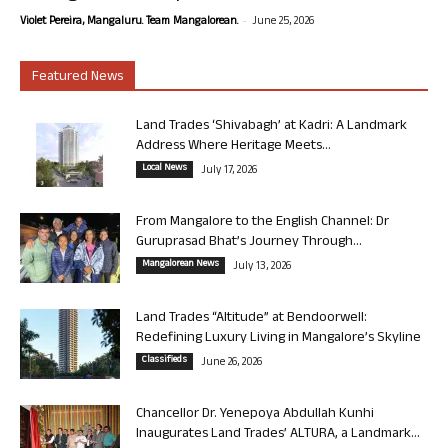
-
Violet Pereira, Mangaluru. Team Mangalorean.
June 25, 2026
Featured News
Land Trades ‘Shivabagh’ at Kadri: A Landmark
Address Where Heritage Meets...
Local News
July 17, 2026
From Mangalore to the English Channel: Dr
Guruprasad Bhat’s Journey Through...
Mangalorean News
July 13, 2026
Land Trades “Altitude” at Bendoorwell:
Redefining Luxury Living in Mangalore’s Skyline
Classifieds
June 26, 2026
Chancellor Dr. Yenepoya Abdullah Kunhi
Inaugurates Land Trades’ ALTURA, a Landmark...