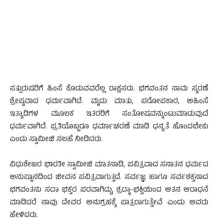
ಸತ್ಪುರುಷರಿಗೆ ಹಿಂಸೆ ಕೊಡುವವರೆಲ್ಲ ರಾಕ್ಷಸರು. ಭಗವಂತನ ನಾಮ ಸ್ಮರಣೆ
ಶ್ರೇಷ್ಠವಾದ ಧರ್ಮವಾಗಿದೆ. ಮೃದು ಮಾತು, ಪರೋಪಕಾರ, ಅಹಿಂಸೆ
ಇತ್ಯಾದಿಗಳ ಮೂಲಕ ಇತರರಿಗೆ ಸಂತೋಷವನ್ನುಂಟುಮಾಡುವುದೆ
ಧರ್ಮವಾಗಿದೆ. ಪ್ರತಿಯೊಬ್ಬರೂ ಧರ್ಮಾಚರಣೆ ಮಾಡಿ ಧನ್ಯತೆ ಹೊಂದಬೇಕು
ಎಂದು ಸ್ವಾಮೀಜಿ ಸಲಹೆ ನೀಡಿದರು.
ವಿಧುಶೇಖರ ಭಾರತೀ ಸ್ವಾಮೀಜಿ ಮಾತನಾಡಿ, ಪವಿತ್ರವಾದ ಸನಾತನ ಧರ್ಮದ
ಅನುಷ್ಠಾನದಿಂದ ಜೀವನ ಪವಿತ್ರವಾಗುತ್ತದೆ. ಸರ್ವಜ್ಞ ಹಾಗೂ ಸರ್ವಶಕ್ತನಾದ
ಭಗವಂತನು ಸದಾ ಭಕ್ತರ ಪರವಾಗಿದ್ದು, ಶ್ರದ್ಧಾ-ಭಕ್ತಿಯಿಂದ ಆತನ ಆರಾಧನೆ
ಮಾಡಿದರೆ ನಾವು ದೇವರ ಅನುಗ್ರಹಕ್ಕೆ ಪಾತ್ರರಾಗುತ್ತೇವೆ ಎಂದು ಅವರು
ಹೇಳಿದರು.