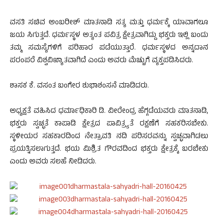
ವಸತಿ ಸಚಿವ ಅಂಬರೀಶ್ ಮಾತನಾಡಿ ಸತ್ಯ ಮತ್ತು ಧರ್ಮಕ್ಕೆ ಯಾವಾಗಲೂ
ಜಯ ಸಿಗುತ್ತದೆ. ಧರ್ಮಸ್ಥಳ ಅತ್ಯಂತ ಪವಿತ್ರ ಕ್ಷೇತ್ರವಾಗಿದ್ದು ಭಕ್ತರು ಇಲ್ಲಿ ಬಂದು
ತಮ್ಮ ಸಮಸ್ಯೆಗಳಿಗೆ ಪರಿಹಾರ ಪಡೆಯುತ್ತಾರೆ. ಧರ್ಮಸ್ಥಳದ ಅನ್ನದಾನ
ಪರಂಪರೆ ವಿಶ್ವವಿಖ್ಯಾತವಾಗಿದೆ ಎಂದು ಅವರು ಮೆಚ್ಚುಗೆ ವ್ಯಕ್ತಪಡಿಸಿದರು.
ಶಾಸಕ ಕೆ. ವಸಂತ ಬಂಗೇರ ಶುಭಾಶಂಸನೆ ಮಾಡಿದರು.
ಅಧ್ಯಕ್ಷತೆ ವಹಿಸಿದ ಧರ್ಮಾಧಿಕಾರಿ ಡಿ. ವೀರೇಂದ್ರ ಹೆಗ್ಗಡೆಯವರು ಮಾತನಾಡಿ,
ಭಕ್ತರು ಸ್ವಚ್ಛತೆ ಕಾಪಾಡಿ ಕ್ಷೇತ್ರದ ಪಾವಿತ್ರ್ಯತೆ ರಕ್ಷಣೆಗೆ ಸಹಕರಿಸಬೇಕು.
ಸ್ಥಳೀಯರ ಸಹಕಾರದಿಂದ ನೇತ್ರಾವತಿ ನದಿ ಪರಿಸರವನ್ನು ಸ್ವಚ್ಛವಾಗಿಡಲು
ಪ್ರಯತ್ನಿಸಲಾಗುತ್ತದೆ. ಭಯ ಮಿಶ್ರಿತ ಗೌರವದಿಂದ ಭಕ್ತರು ಕ್ಷೇತ್ರಕ್ಕೆ ಬರಬೇಕು
ಎಂದು ಅವರು ಸಲಹೆ ನೀಡಿದರು.