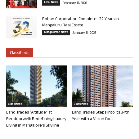
Local News
February 11, 2026
Rohan Corporation Completes 32 Years in
Mangaluru Real Estate
Mangalorean News
January 14, 2026
Classifieds
Classifieds
Classifieds
Land Trades “Altitude” at
Land Trades Steps into its 34th
Bendoorwell: Redefining Luxury
Year with a Vision for...
Living in Mangalore’s Skyline