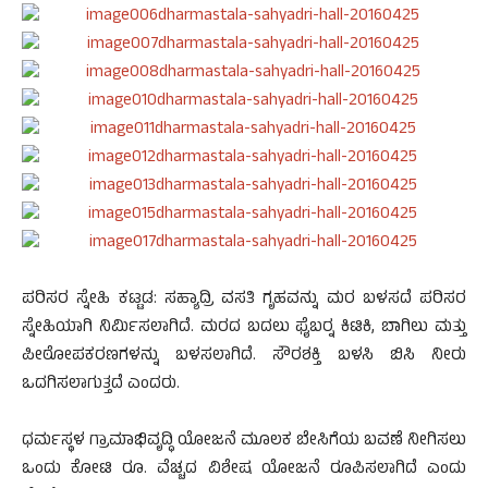
ಪರಿಸರ ಸ್ನೇಹಿ ಕಟ್ಟಡ: ಸಹ್ಯಾದ್ರಿ ವಸತಿ ಗೃಹವನ್ನು ಮರ ಬಳಸದೆ ಪರಿಸರ
ಸ್ನೇಹಿಯಾಗಿ ನಿರ್ಮಿಸಲಾಗಿದೆ. ಮರದ ಬದಲು ಫೈಬರ್‍ನ ಕಿಟಿಕಿ, ಬಾಗಿಲು ಮತ್ತು
ಪೀಠೋಪಕರಣಗಳನ್ನು ಬಳಸಲಾಗಿದೆ. ಸೌರಶಕ್ತಿ ಬಳಸಿ ಬಿಸಿ ನೀರು
ಒದಗಿಸಲಾಗುತ್ತದೆ ಎಂದರು.
ಧರ್ಮಸ್ಥಳ ಗ್ರಾಮಾಭಿವೃದ್ಧಿ ಯೋಜನೆ ಮೂಲಕ ಬೇಸಿಗೆಯ ಬವಣೆ ನೀಗಿಸಲು
ಒಂದು ಕೋಟಿ ರೂ. ವೆಚ್ಚದ ವಿಶೇಷ ಯೋಜನೆ ರೂಪಿಸಲಾಗಿದೆ ಎಂದು