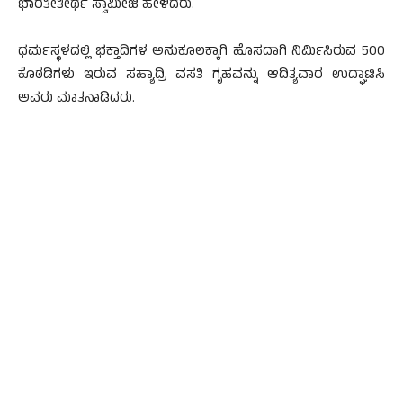
ಭಾರತೀತೀರ್ಥ ಸ್ವಾಮೀಜಿ ಹೇಳಿದರು.
ಧರ್ಮಸ್ಥಳದಲ್ಲಿ ಭಕ್ತಾದಿಗಳ ಅನುಕೂಲಕ್ಕಾಗಿ ಹೊಸದಾಗಿ ನಿರ್ಮಿಸಿರುವ 500
ಕೊಠಡಿಗಳು ಇರುವ ಸಹ್ಯಾದ್ರಿ ವಸತಿ ಗೃಹವನ್ನು ಆದಿತ್ಯವಾರ ಉದ್ಘಾಟಿಸಿ
ಅವರು ಮಾತನಾಡಿದರು.