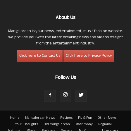
About Us
Mangalorean is your news, entertainment, music fashion website.
We provide you with the latest breaking news and videos straight
from the entertainment industry.
Click here to Contact Us
Click here to Privacy Policy
Follow Us
Home
Mangalorean News
Recipes
Fit & Fun
Other News
Your Thoughts
Old Mangalorean
Matrimony
Regional
National
World
Business
General
My Opinion
Literature