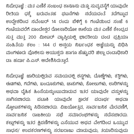
ನಿಷೇಧಾಜ್ಞೆ : ಮತ ಎಣಿಕೆ ಸಂಬಂಧ ಕಾನೂನು ಮತ್ತು ಸುವ್ಯವಸ್ಥೆಗೆ ಯಾವುದೇ
ರೀತಿಯ ಧಕ್ಕೆ ಬರುವಂತಹ ಘಟನೆಗಳು ನಡೆಯದಂತೆ ತಡೆಗಟ್ಟುವ
ಉದ್ದೇಶದಿಂದ ನವೆಂಬರ್ 14 ರಂದು ಬೆಳಿಗ್ಗೆ 6 ಗಂಟೆಯಿಂದ ಸಂಜೆ 6
ಗಂಟೆಯವರೆಗೆ ಪಾಂಡೇಶ್ವರ ರೋಸಾರಿಯೋ ಶಾಲೆಯ ಮತ ಎಣಿಕೆ ಕೇಂದ್ರದ
ಸುತ್ತ ಮುತ್ತ 200 ಮೀಟರ್ ವ್ಯಾಪ್ತಿಯಲ್ಲಿ ಭಾರತೀಯ ದಂಡ ಪ್ರಕ್ರಿಯಾ
ಸಂಹಿತೆಯ ಕಲಂ : 144 ರ ಅನ್ವಯ ನಿರ್ಬಂಧಕ ಆಜ್ಞೆಯನ್ನು ವಿಧಿಸಿ
ಮಂಗಳೂರು ಪೊಲೀಸು ಆಯುಕ್ತರು ಹಾಗೂ ಹೆಚ್ಚುವರಿ ಜಿಲ್ಲಾ ದಂಡಾಧಿಕಾರಿ
ಡಾ. ಹರ್ಷಾ ಪಿ.ಎಸ್. ಆದೇಶಿಸಿರುತ್ತಾರೆ.
ನಿಷೇಧಾಜ್ಞೆ ಜಾರಿಯಲ್ಲಿರುವ ಸಮಯದಲ್ಲಿ ಶಸ್ತ್ರಗಳು, ದೊಣ್ಣೆಗಳು, ಕತ್ತಿಗಳು,
ಈಟಿಗಳು, ಗದೆಗಳು, ಬಂದೂಕುಗಳು, ಚಾಕುಗಳು, ಕೋಲುಗಳು, ಲಾಠಿಗಳನ್ನು
ಅಥವಾ ದೈಹಿಕ ಹಿಂಸೆಯನ್ನುಂಟುಮಾಡುವ ಇತರ ಯಾವುದೇ ವಸ್ತುಳನ್ನು
ಸಾಗಿಸಬಾರದು. ಪಟಾಕಿ ಯಾವುದೇ ಕ್ಷಾರಕ ಪದಾರ್ಥ ಅಥವಾ
ಸ್ಫೋಟಕಗಳನ್ನು ಸಿಡಿಸಬಾರದು. ವಿಜಯೋತ್ಸವ, ಸಾರ್ವಜನಿಕ ಮೆರವಣಿಗೆ,
ಸಾರ್ವಜನಿಕ ರಾಜಕೀಯ ಸಭೆ ಸಮಾರಂಭಗಳನ್ನು ನಡೆಸಬಾರದು.
ಕಲ್ಲುಗಳನ್ನು ಇತರ ಕ್ಷಿಪಣಿಗಳನ್ನು ಎಸೆಯುವ ಅಥವ ವೇಗದಿಂದ ಒಯ್ಯುವ
ಸಾಧನ/ ಉಪಕರಣಗಳನ್ನು ಸರಬರಾಜು ಮಾಡುವುದು, ತಯಾರಿಸುವುದು