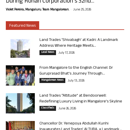
During Rohan Corporation’s 32nd...
-
Violet Pereira, Mangaluru. Team Mangalorean.
June 25, 2026
Featured News
Land Trades ‘Shivabagh’ at Kadri: A Landmark
Address Where Heritage Meets...
Local News
July 17, 2026
From Mangalore to the English Channel: Dr
Guruprasad Bhat’s Journey Through...
Mangalorean News
July 13, 2026
Land Trades “Altitude” at Bendoorwell:
Redefining Luxury Living in Mangalore’s Skyline
Classifieds
June 26, 2026
Chancellor Dr. Yenepoya Abdullah Kunhi
Inaugurates Land Trades’ ALTURA, a Landmark...