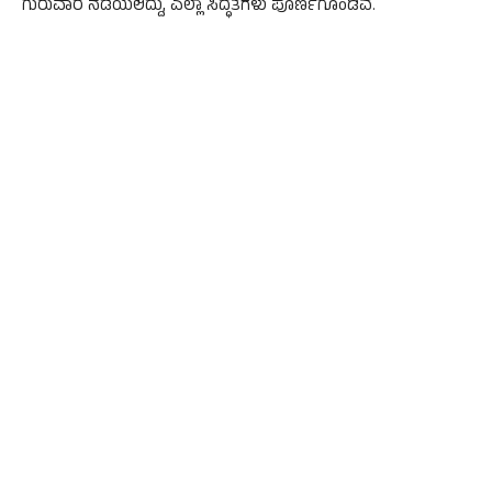
ಗುರುವಾರ ನಡೆಯಲಿದ್ದು, ಎಲ್ಲಾ ಸಿದ್ಧತೆಗಳು ಪೂರ್ಣಗೊಂಡಿವೆ.