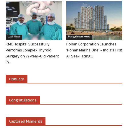
Local News
Mangalorean News
KMC Hospital Successfully
Rohan Corporation Launches
Performs Complex Thyroid
‘Rohan Marina One’ – India’s First
Surgery on 72-Year-Old Patient
All Sea-Facing...
in...
Obituary
Congratulations
Captured Moments