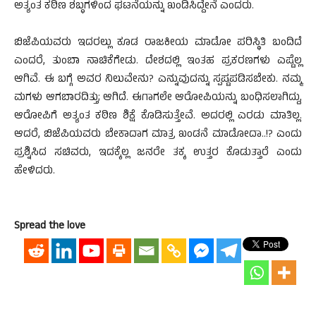
ಅತ್ಯಂತ ಕಠಿಣ ಶಬ್ಧಗಳಿಂದ ಘಟನೆಯನ್ನು ಖಂಡಿಸಿದ್ದೇನೆ ಎಂದರು.
ಬಿಜೆಪಿಯವರು ಇದರಲ್ಲು ಕೂಡ ರಾಜಕೀಯ ಮಾಡೋ ಪರಿಸ್ಥಿತಿ ಬಂದಿದೆ
ಎಂದರೆ, ತುಂಬಾ ನಾಚಿಕೆಗೇಡು. ದೇಶದಲ್ಲಿ ಇಂತಹ ಪ್ರಕರಣಗಳು ಎಷ್ಟೆಲ್ಲ
ಆಗಿವೆ. ಈ ಬಗ್ಗೆ ಅವರ ನಿಲುವೇನು? ಎನ್ನುವುದನ್ನು ಸ್ಪಷ್ಟಪಡಿಸಬೇಕು. ನಮ್ಮ
ಮಗಳು ಆಗಬಾರದಿತ್ತು; ಆಗಿದೆ. ಈಗಾಗಲೇ ಆರೋಪಿಯನ್ನು ಬಂಧಿಸಲಾಗಿದ್ದು,
ಆರೋಪಿಗೆ ಅತ್ಯಂತ ಕಠಿಣ ಶಿಕ್ಷೆ ಕೊಡಿಸುತ್ತೇವೆ. ಅದರಲ್ಲಿ ಎರಡು ಮಾತಿಲ್ಲ.
ಆದರೆ, ಬಿಜೆಪಿಯವರು ಬೇಕಾದಾಗ ಮಾತ್ರ ಖಂಡನೆ ಮಾಡೋದಾ..!? ಎಂದು
ಪ್ರಶ್ನಿಸಿದ ಸಚಿವರು, ಇದಕ್ಕೆಲ್ಲ ಜನರೇ ತಕ್ಕ ಉತ್ತರ ಕೊಡುತ್ತಾರೆ ಎಂದು
ಹೇಳಿದರು.
Spread the love