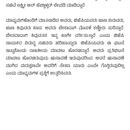
ಸಚಿವೆ ಲಕ್ಷ್ಮೀ ಆರ್ ಹೆಬ್ಬಾಳ್ಕರ್ ಲೇವಡಿ ಮಾಡಿದ್ದಾರೆ.
ಮಾಧ್ಯಮಗಳೊಂದಿಗೆ ಮಾತನಾಡಿದ ಅವರು, ಬಿಜೆಪಿಯವರು ಜಾಣ ಕುರುಡರು,
ಜಾಣ ಕಿವುಡರು ಕೂಡ. ಅವರು ಬೇಕಾದಾಗ ಮೊಸಳೆ ಕಣ್ಣೀರು ಸುರಿಸ್ತಾರೆ.
ಬೇಡವಾದಾಗ ಕಿವುಡತನ ಇದ್ದ ಹಾಗೇ ವರ್ತಿಸುತ್ತಾರೆ ಎಂದು ಬಿಜೆಪಿ
ನಾಯಕರ ವಿರುದ್ಧ ಸಚಿವರು ಹರಿಹಾಯ್ದರು. ಬಿಜೆಪಿಯವರು ಈ ಘಟನೆ
ಇಟ್ಟುಕೊಂಡು ರಾಜಕೀಯ ಮಾಡಲು ಹೊರಟಿದ್ದಾರೆ. ಅವರು ಪ್ರತಿಭಟನೆ
ಮಾಡಲು ಹೊರಟಿರುವುದು ಚುನಾವಣೆ ಇರುವುದರಿಂದ. ಆದರೆ ಚುನಾವಣೆ
ಮುಗಿದ ಮರುಕ್ಷಣವೇ ಅವರಿಗೆ ನೇಹಾ ಯಾರು ಎಂದೇ ಗೊತ್ತಿರುವುದಿಲ್ಲ
ಎಂದು ಮಾಧ್ಯಮಗಳ ಪ್ರಶ್ನೆಗೆ ಉತ್ತರಿಸಿದರು.