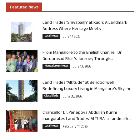
Featured News
Land Trades ‘Shivabagh’ at Kadri: A Landmark
Address Where Heritage Meets...
Local News
July 17, 2026
From Mangalore to the English Channel: Dr
Guruprasad Bhat’s Journey Through...
Mangalorean News
July 13, 2026
Land Trades “Altitude” at Bendoorwell:
Redefining Luxury Living in Mangalore’s Skyline
Classifieds
June 26, 2026
Chancellor Dr. Yenepoya Abdullah Kunhi
Inaugurates Land Trades’ ALTURA, a Landmark...
Local News
February 11, 2026