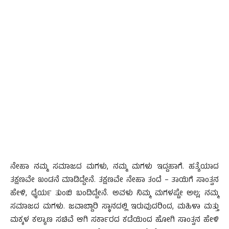
ನೇಹಾ ನಮ್ಮ ಸಮಾಜದ ಮಗಳು, ನಮ್ಮ ಮಗಳು ಇದ್ದಹಾಗೆ. ಹತ್ಯೆಯಾದ
ತಕ್ಷಣವೇ ಖಂಡನೆ ಮಾಡಿದ್ದೇನೆ. ತಕ್ಷಣವೇ ನೇಹಾ ತಂದೆ – ತಾಯಿಗೆ ಸಾಂತ್ವನ
ಹೇಳಿ, ಧೈರ್ಯ ತುಂಬಿ ಬಂದಿದ್ದೇನೆ. ಅವಳು ನಿಮ್ಮ ಮಗಳಷ್ಟೇ ಅಲ್ಲ; ನಮ್ಮ
ಸಮಾಜದ ಮಗಳು. ಜವಾಬ್ದಾರಿ ಸ್ಥಾನದಲ್ಲಿ ಇರುವುದರಿಂದ, ಮಹಿಳಾ ಮತ್ತು
ಮಕ್ಕಳ ಕಲ್ಯಾಣ ಸಚಿವೆ ಆಗಿ ಸರ್ಕಾರದ ಕಡೆಯಿಂದ ಹೋಗಿ ಸಾಂತ್ವನ ಹೇಳಿ