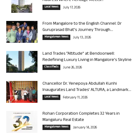
Address Where Heritage Meets...
Local News
July 17, 2026
From Mangalore to the English Channel: Dr
Guruprasad Bhat’s Journey Through...
Mangalorean News
July 13, 2026
Land Trades “Altitude” at Bendoorwell:
Redefining Luxury Living in Mangalore’s Skyline
Classifieds
June 26, 2026
Chancellor Dr. Yenepoya Abdullah Kunhi
Inaugurates Land Trades’ ALTURA, a Landmark...
Local News
February 11, 2026
Rohan Corporation Completes 32 Years in
Mangaluru Real Estate
Mangalorean News
January 14, 2026