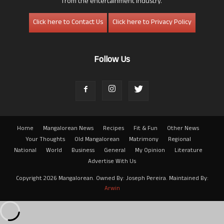
from the entertainment industry.
Click here to Contact Us
Click here to Privacy Policy
Follow Us
Home
Mangalorean News
Recipes
Fit & Fun
Other News
Your Thoughts
Old Mangalorean
Matrimony
Regional
National
World
Business
General
My Opinion
Literature
Advertise With Us
Copyright 2026 Mangalorean. Owned By: Joseph Pereira. Maintained By:
Arwin