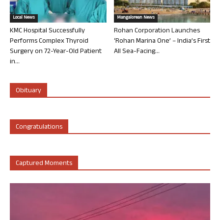
Local News
Mangalorean News
KMC Hospital Successfully
Rohan Corporation Launches
Performs Complex Thyroid
‘Rohan Marina One’ – India’s First
Surgery on 72-Year-Old Patient
All Sea-Facing...
in...
Obituary
Congratulations
Captured Moments