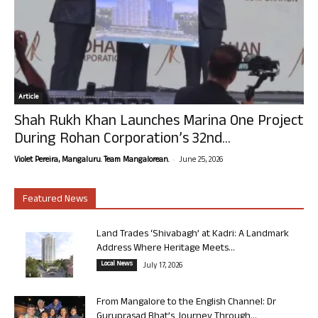
Article
Shah Rukh Khan Launches Marina One Project
During Rohan Corporation’s 32nd...
-
Violet Pereira, Mangaluru. Team Mangalorean.
June 25, 2026
Featured News
Land Trades ‘Shivabagh’ at Kadri: A Landmark
Address Where Heritage Meets...
Local News
July 17, 2026
From Mangalore to the English Channel: Dr
Guruprasad Bhat’s Journey Through...