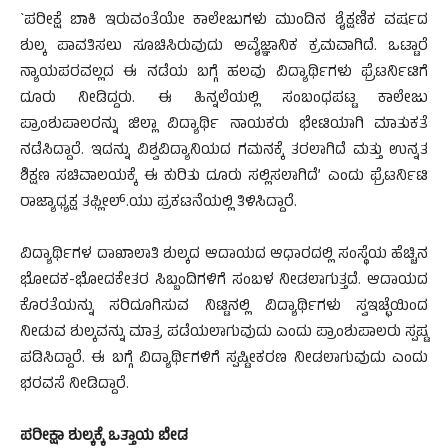
`ಪರೀಕ್ಷೆ ಬಾಕಿ ಇರುವಂತೆಯೇ ಕಾಲೇಜುಗಳು ಮುಂದಿನ ಶೈಕ್ಷಣಿಕ ವರ್ಷದ
ಶುಲ್ಕ ಪಾವತಿಸಲು ಸೂಚಿಸಿರುವುದು ಅವೈಜ್ಞಾನಿಕ ಕ್ರಮವಾಗಿದೆ. ಒಟ್ಟಾರೆ
ನ್ಯಾಯಪರವಲ್ಲದ ಈ ನಡೆಯ ಬಗ್ಗೆ ಹಲವು ವಿದ್ಯಾರ್ಥಿಗಳು ಫ್ರೆಟರ್ನಿಟಿಗೆ
ದೂರು ನೀಡಿದ್ದರು. ಈ ಹಿನ್ನಲೆಯಲ್ಲಿ ಸಂಬಂಧಪಟ್ಟ ಕಾಲೇಜು
ಪ್ರಾಂಶುಪಾಲರನ್ನು ಜಿಲ್ಲಾ ವಿದ್ಯಾರ್ಥಿ ನಾಯಕರು ಭೇಟಿಯಾಗಿ ಮಾತುಕತೆ
ನಡೆಸಿದ್ದಾರೆ. ಇದನ್ನು ವಿಶ್ವವಿದ್ಯಾನಿಯದ ಗಮನಕ್ಕೆ ತರಲಾಗಿದೆ ಮತ್ತು ಉನ್ನತ
ಶಿಕ್ಷಣ ಸಚಿವಾಲಯಕ್ಕೆ ಈ ಕುರಿತು ದೂರು ಸಲ್ಲಿಸಲಾಗಿದೆ’ ಎಂದು ಫ್ರೆಟರ್ನಿಟಿ
ರಾಜ್ಯಾಧ್ಯಕ್ಷ ತಫ್ಲೀಲ್.ಯು ಪ್ರಕಟನೆಯಲ್ಲಿ ತಿಳಿಸಿದ್ದಾರೆ.
ವಿದ್ಯಾರ್ಥಿಗಳ ದಾಖಾಲಾತಿ ಶುಲ್ಕದ ಆದಾಯದ ಆಧಾರದಲ್ಲಿ ಸಂಸ್ಥೆಯ ಹೆಚ್ಚಿನ
ಭೋದಕ-ಭೋದಕೇತರ ಸಿಬ್ಬಂದಿಗಳಿಗೆ ಸಂಬಳ ನೀಡಲಾಗುತ್ತದೆ. ಆದಾಯದ
ಕೊರತೆಯನ್ನು ಸರಿದೂಗಿಸುವ ನಿಟ್ಟಿನಲ್ಲಿ ವಿದ್ಯಾರ್ಥಿಗಳು ಸ್ವಇಚ್ಛೆಯಿಂದ
ನೀಡುವ ಶುಲ್ಕವನ್ನು ಮಾತ್ರ ಪಡೆಯಲಾಗುವುದು ಎಂದು ಪ್ರಾಂಶುಪಾಲರು ಸ್ಪಷ್ಟ
ಪಡಿಸಿದ್ದಾರೆ. ಈ ಬಗ್ಗೆ ವಿದ್ಯಾರ್ಥಿಗಳಿಗೆ ಸ್ಪಷ್ಟೀಕರಣ ನೀಡಲಾಗುವುದು ಎಂದು
ಭರವಸೆ ನೀಡಿದ್ದಾರೆ.
ಪರೀಕ್ಷಾ ಶುಲ್ಕಕ್ಕೆ ಒತ್ತಾಯ ಬೇಡ