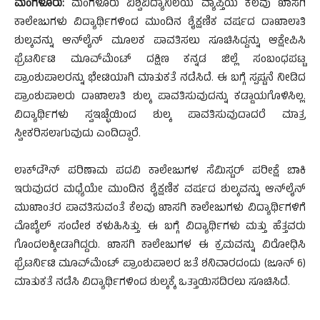
ಮಂಗಳೂರು:
ಮಂಗಳೂರು ವಿಶ್ವವಿದ್ಯಾನಿಲಯ ವ್ಯಾಪ್ತಿಯ ಕೆಲವು ಖಾಸಗಿ
ಕಾಲೇಜುಗಳು ವಿದ್ಯಾರ್ಥಿಗಳಿಂದ ಮುಂದಿನ ಶೈಕ್ಷಣಿಕ ವರ್ಷದ ದಾಖಾಲಾತಿ
ಶುಲ್ಕವನ್ನು ಆನ್‍ಲೈನ್ ಮೂಲಕ ಪಾವತಿಸಲು ಸೂಚಿಸಿದ್ದನ್ನು ಆಕ್ಷೇಪಿಸಿ
ಫ್ರೆಟರ್ನಿಟಿ ಮೂವ್‍ಮೆಂಟ್ ದಕ್ಷಿಣ ಕನ್ನಡ ಜಿಲ್ಲೆ ಸಂಬಂಧಪಟ್ಟ
ಪ್ರಾಂಶುಪಾಲರನ್ನು ಭೇಟಿಯಾಗಿ ಮಾತುಕತೆ ನಡೆಸಿದೆ. ಈ ಬಗ್ಗೆ ಸ್ಪಷ್ಟನೆ ನೀಡಿದ
ಪ್ರಾಂಶುಪಾಲರು ದಾಖಾಲಾತಿ ಶುಲ್ಕ ಪಾವತಿಸುವುದನ್ನು ಕಡ್ಡಾಯಗೊಳಿಸಿಲ್ಲ.
ವಿದ್ಯಾರ್ಥಿಗಳು ಸ್ವಇಚ್ಛೆಯಿಂದ ಶುಲ್ಕ ಪಾವತಿಸುವುದಾದರೆ ಮಾತ್ರ
ಸ್ವೀಕರಿಸಲಾಗುವುದು ಎಂದಿದ್ದಾರೆ.
ಲಾಕ್‍ಡೌನ್ ಪರಿಣಾಮ ಪದವಿ ಕಾಲೇಜುಗಳ ಸೆಮಿಸ್ಟರ್ ಪರೀಕ್ಷೆ ಬಾಕಿ
ಇರುವುದರ ಮಧ್ಯೆಯೇ ಮುಂದಿನ ಶೈಕ್ಷಣಿಕ ವರ್ಷದ ಶುಲ್ಕವನ್ನು ಆನ್‍ಲೈನ್
ಮುಖಾಂತರ ಪಾವತಿಸುವಂತೆ ಕೆಲವು ಖಾಸಗಿ ಕಾಲೇಜುಗಳು ವಿದ್ಯಾರ್ಥಿಗಳಿಗೆ
ಮೊಬೈಲ್ ಸಂದೇಶ ಕಳುಹಿಸಿತ್ತು. ಈ ಬಗ್ಗೆ ವಿದ್ಯಾರ್ಥಿಗಳು ಮತ್ತು ಹೆತ್ತವರು
ಗೊಂದಲಕ್ಕೀಡಾಗಿದ್ದರು. ಖಾಸಗಿ ಕಾಲೇಜುಗಳ ಈ ಕ್ರಮವನ್ನು ವಿರೋಧಿಸಿ
ಫ್ರೆಟರ್ನಿಟಿ ಮೂವ್‍ಮೆಂಟ್ ಪ್ರಾಂಶುಪಾಲರ ಜತೆ ಶನಿವಾರದಂದು (ಜೂನ್ 6)
ಮಾತುಕತೆ ನಡೆಸಿ ವಿದ್ಯಾರ್ಥಿಗಳಿಂದ ಶುಲ್ಕಕ್ಕೆ ಒತ್ತಾಯಿಸದಿರಲು ಸೂಚಿಸಿದೆ.