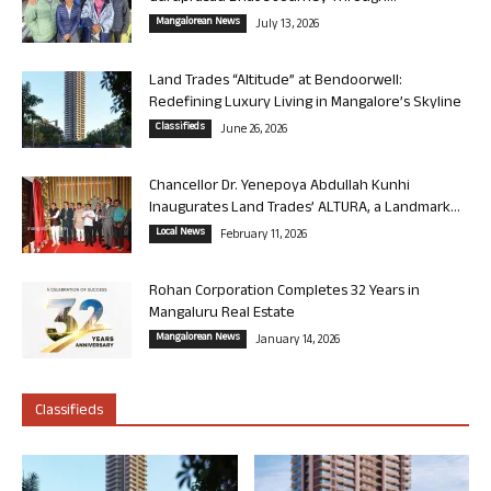
Mangalorean News
July 13, 2026
Land Trades “Altitude” at Bendoorwell:
Redefining Luxury Living in Mangalore’s Skyline
Classifieds
June 26, 2026
Chancellor Dr. Yenepoya Abdullah Kunhi
Inaugurates Land Trades’ ALTURA, a Landmark...
Local News
February 11, 2026
Rohan Corporation Completes 32 Years in
Mangaluru Real Estate
Mangalorean News
January 14, 2026
Classifieds