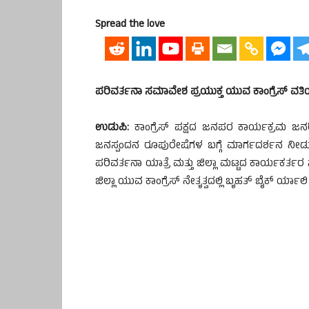
Spread the love
ಪರಿವರ್ತನಾ ಸಮಾವೇಶ ಪ್ರಯುಕ್ತ ಯುವ ಕಾಂಗ್ರೆಸ್ ವತಿ
ಉಡುಪಿ:
ಕಾಂಗ್ರೆಸ್ ಪಕ್ಷದ ಜನಪರ ಕಾರ್ಯಕ್ರಮ ಜನರಿ
ಜನಸ್ಪಂದನ ರೂಪುರೇಷೆಗಳ ಬಗ್ಗೆ ಮಾರ್ಗದರ್ಶನ ನೀಡುವ 
ಪರಿವರ್ತನಾ ಯಾತ್ರೆ ಮತ್ತು ಜಿಲ್ಲಾ ಮಟ್ಟದ ಕಾರ್ಯ
ಜಿಲ್ಲಾ ಯುವ ಕಾಂಗ್ರೆಸ್ ನೇತೃತ್ವದಲ್ಲಿ ಬೃಹತ್ ಬೈಕ್ ರ್ಯಾಲ