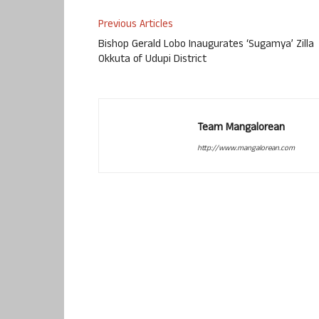
Previous Articles
Bishop Gerald Lobo Inaugurates ‘Sugamya’ Zilla
Okkuta of Udupi District
Team Mangalorean
http://www.mangalorean.com