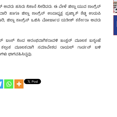
ಿಸ್ ಅವರು ಹಸಿರು ನಿಶಾನೆ ನೀಡಿದರು. ಈ ವೇಳೆ ಜಿಲ್ಲಾ ಯುವ ಕಾಂಗ್ರೆಸ್
ರಿ ಹಾಗೂ ಜಿಲ್ಲಾ ಕಾಂಗ್ರೆಸ್ ಉಪಾಧ್ಯಕ್ಷ ಪ್ರಖ್ಯಾತ್ ಶೆಟ್ಟಿ ಉಡುಪಿ
ಾರಿ, ಜಿಲ್ಲಾ ಕಾಂಗ್ರೆಸ್ ಒಬಿಸಿ ಮೋರ್ಚಾದ ಯತೀಶ್ ಕರ್ಕೇರಾ ಅವರು
ಲ್ ಬಂಕ್ ನಿಂದ ಆರಂಭವಾಗಿಕರಾವಳಿ ಜಂಕ್ಷನ್ ಮೂಲಕ ಬನ್ನಂಜೆ
್ದಾಣ, ಕಲ್ಸಂಕ ಮೂಲಕವಾಗಿ ಸಮಾವೇಶದ ರಾಯಲ್ ಗಾರ್ಡನ್ ಬಳಿ
ಗಳು ಭಾಗವಹಿಸಿದ್ದವು.