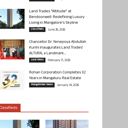
Land Trades “Altitude” at
Bendoorwell: Redefining Luxury
Living in Mangalore’s Skyline
Classifieds
June 26, 2026
Chancellor Dr. Yenepoya Abdullah
Kunhi Inaugurates Land Trades’
ALTURA, a Landmark...
Local News
February 11, 2026
Rohan Corporation Completes 32
Years in Mangaluru Real Estate
Mangalorean News
January 14, 2026
Classifieds