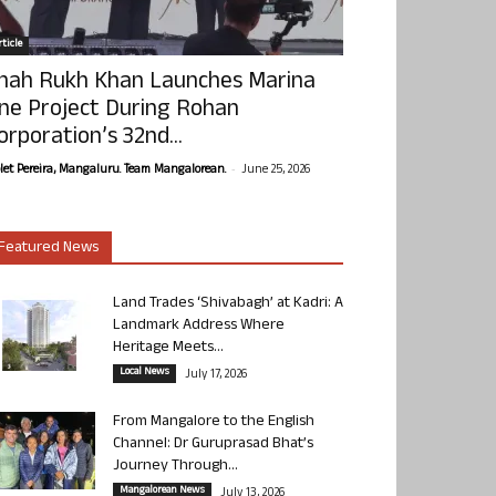
ticle
hah Rukh Khan Launches Marina
ne Project During Rohan
orporation’s 32nd...
-
olet Pereira, Mangaluru. Team Mangalorean.
June 25, 2026
Featured News
Land Trades ‘Shivabagh’ at Kadri: A
Landmark Address Where
Heritage Meets...
Local News
July 17, 2026
From Mangalore to the English
Channel: Dr Guruprasad Bhat’s
Journey Through...
Mangalorean News
July 13, 2026