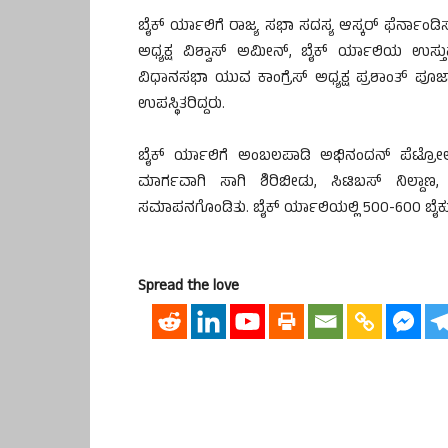
ಬೈಕ್ ರ್ಯಾಲಿಗೆ ರಾಜ್ಯ ಸಭಾ ಸದಸ್ಯ ಆಸ್ಕರ್ ಫೆರ್ನಾಂಡ
ಅಧ್ಯಕ್ಷ ವಿಶ್ವಾಸ್ ಅಮೀನ್, ಬೈಕ್ ರ್ಯಾಲಿಯ ಉಸ್ತುವಾ
ವಿಧಾನಸಭಾ ಯುವ ಕಾಂಗ್ರೆಸ್ ಅಧ್ಯಕ್ಷ ಪ್ರಶಾಂತ್ ಪೂಜ
ಉಪಸ್ಥಿತರಿದ್ದರು.
ಬೈಕ್ ರ್ಯಾಲಿಗೆ ಅಂಬಲಪಾಡಿ ಅಭಿನಂದನ್ ಪೆಟ್ರೋ
ಮಾರ್ಗವಾಗಿ ಸಾಗಿ ಶಿರಿಬೀಡು, ಸಿಟಿಬಸ್ ನಿಲ
ಸಮಾಪನಗೊಂಡಿತು. ಬೈಕ್ ರ್ಯಾಲಿಯಲ್ಲಿ 500-600 ಬೈಕು
Spread the love