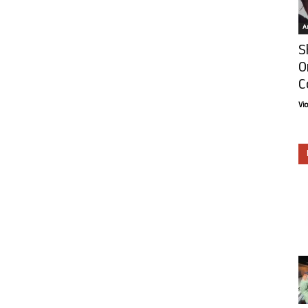
Ar
S
O
C
Vi