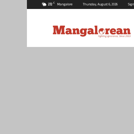
C
27.2
Mangalore
Thursday, August 6, 2026
Sign
Mangalorean.com