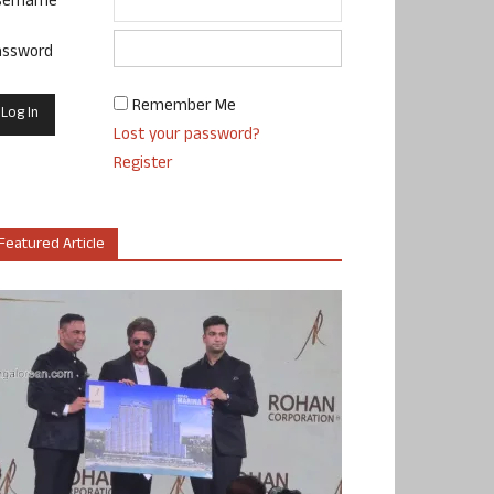
sername
assword
Remember Me
Lost your password?
Register
Featured Article