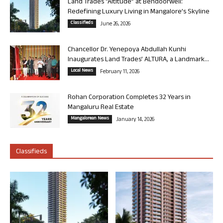
Land Trades “Altitude” at Bendoorwell:
Redefining Luxury Living in Mangalore’s Skyline
Classifieds
June 26, 2026
Chancellor Dr. Yenepoya Abdullah Kunhi
Inaugurates Land Trades’ ALTURA, a Landmark...
Local News
February 11, 2026
Rohan Corporation Completes 32 Years in
Mangaluru Real Estate
Mangalorean News
January 14, 2026
Classifieds