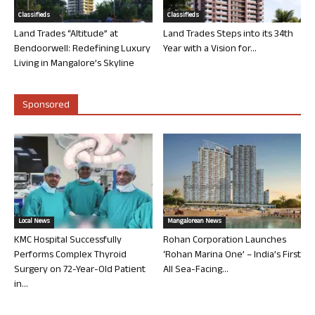
Classifieds
Classifieds
Land Trades “Altitude” at
Land Trades Steps into its 34th
Bendoorwell: Redefining Luxury
Year with a Vision for...
Living in Mangalore’s Skyline
Sponsored
Local News
Mangalorean News
KMC Hospital Successfully
Rohan Corporation Launches
Performs Complex Thyroid
‘Rohan Marina One’ – India’s First
Surgery on 72-Year-Old Patient
All Sea-Facing...
in...