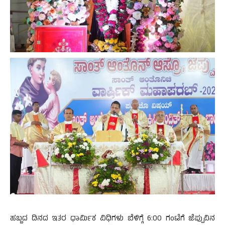
ಹಬ್ಬದ ದಿನದ ಇತರ ಧಾರ್ಮಿಕ ವಿಧಿಗಳು ಬೆಳಿಗ್ಗೆ 6:00 ಗಂಟೆಗೆ ಜೆಪ್ಪುವಿನ