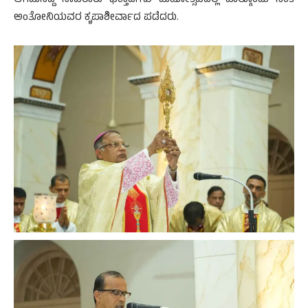
ಆಗಮಿಸಿದ್ದ ಸಾವಿರಾರು ಭಕ್ತಾದಿಗಳು ಮಹೋತ್ಸವದಲ್ಲಿ ಪಾಲ್ಗೊಂಡು ಸಂತ
ಅಂತೋನಿಯವರ ಕೃಪಾಶೀರ್ವಾದ ಪಡೆದರು.