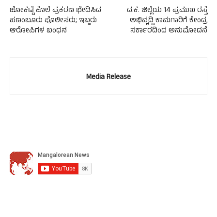
ಜೋಕಟ್ಟೆ ಕೊಲೆ ಪ್ರಕರಣ ಭೇದಿಸಿದ
ದ.ಕ. ಜಿಲ್ಲೆಯ 14 ಪ್ರಮುಖ ರಸ್ತೆ
ಪಣಂಬೂರು ಪೊಲೀಸರು; ಇಬ್ಬರು
ಅಭಿವೃದ್ದಿ ಕಾಮಗಾರಿಗೆ ಕೇಂದ್ರ
ಆರೋಪಿಗಳ ಬಂಧನ
ಸರ್ಕಾರದಿಂದ ಅನುಮೋದನೆ
Media Release