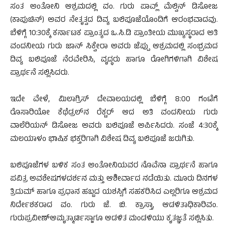
ಸಂತ ಅಂತೋನಿ ಆಶ್ರಮದಲ್ಲಿ ವಂ. ಗುರು ಪಾವ್ಲ್ ಮೆಲ್ವಿನ್ ಡಿಸೋಜ
(ಕಾಪುಚಿನ್) ಅವರ ನೇತೃತ್ವದ ದಿವ್ಯ ಬಲಿಪೂಜೆಯೊಂದಿಗೆ ಆರಂಭವಾದವು.
ಬೆಳಿಗ್ಗೆ 10:30ಕ್ಕೆ ಕರ್ನಾಟಕ ಪ್ರಾಂತ್ಯದ ಒ.ಸಿ.ಡಿ ಪ್ರಾಂತೀಯ ಮುಖ್ಯಸ್ಥರಾದ ಅತಿ
ವಂದನೀಯ ಗುರು ಜಾನ್ ಸಿಕ್ವೇರಾ ಅವರು ಜೆಪ್ಪು ಆಶ್ರಮದಲ್ಲಿ ಸಂಭ್ರಮದ
ದಿವ್ಯ ಬಲಿಪೂಜೆ ನೆರವೇರಿಸಿ, ವೃದ್ಧರು ಹಾಗೂ ರೋಗಿಗಳಿಗಾಗಿ ವಿಶೇಷ
ಪ್ರಾರ್ಥನೆ ಸಲ್ಲಿಸಿದರು.
ಇದೇ ವೇಳೆ, ಮಿಲಾಗ್ರಿಸ್ ದೇವಾಲಯದಲ್ಲಿ ಬೆಳಿಗ್ಗೆ 8:00 ಗಂಟೆಗೆ
ರೊಸಾರಿಯೋ ಕೆಥೆಡ್ರಲ್‌ನ ರೆಕ್ಟರ್ ಆದ ಅತಿ ವಂದನೀಯ ಗುರು
ವಾಲೆರಿಯನ್ ಡಿಸೋಜ ಅವರು ಬಲಿಪೂಜೆ ಅರ್ಪಿಸಿದರು. ಸಂಜೆ 4:30ಕ್ಕೆ
ಮಲಯಾಳಂ ಭಾಷಿಕ ಭಕ್ತರಿಗಾಗಿ ವಿಶೇಷ ದಿವ್ಯ ಬಲಿಪೂಜೆ ಜರುಗಿತು.
ಬಲಿಪೂಜೆಗಳ ಬಳಿಕ ಸಂತ ಅಂತೋನಿಯವರ ನೊವೆನಾ ಪ್ರಾರ್ಥನೆ ಹಾಗೂ
ಪವಿತ್ರ ಅವಶೇಷಗಳದರ್ಶನ ಮತ್ತು ಆಶೀರ್ವಾದ ನಡೆಯಿತು. ಮೂರು ದಿನಗಳ
ತ್ರಿದುಮ್ ಹಾಗೂ ಪ್ರಧಾನ ಹಬ್ಬದ ಯಶಸ್ಸಿಗೆ ಸಹಕರಿಸಿದ ಎಲ್ಲರಿಗೂ ಆಶ್ರಮದ
ನಿರ್ದೇಶಕರಾದ ವಂ. ಗುರು ಜೆ. ಬಿ. ಕ್ರಾಸ್ತಾ, ಆಡಳಿತಾಧಿಕಾರಿವಂ.
ಗುರುಪ್ರವೀಣ್ಆಮೃತ್ಮಾರ್ಟಿಸ್ಹಾಗೂ ಆಡಳಿತ ಮಂಡಳಿಯು ಕೃತಜ್ಞತೆ ಸಲ್ಲಿಸಿತು.