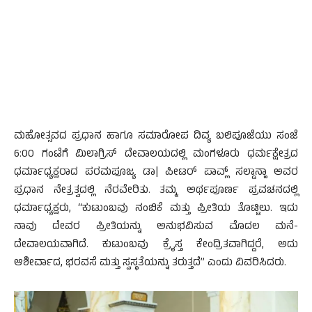
ಮಹೋತ್ಸವದ ಪ್ರಧಾನ ಹಾಗೂ ಸಮಾರೋಪ ದಿವ್ಯ ಬಲಿಪೂಜೆಯು ಸಂಜೆ
6:00 ಗಂಟೆಗೆ ಮಿಲಾಗ್ರಿಸ್ ದೇವಾಲಯದಲ್ಲಿ ಮಂಗಳೂರು ಧರ್ಮಕ್ಷೇತ್ರದ
ಧರ್ಮಾಧ್ಯಕ್ಷರಾದ ಪರಮಪೂಜ್ಯ ಡಾ| ಪೀಟರ್ ಪಾವ್ಲ್ ಸಲ್ಡಾನ್ಹಾ ಅವರ
ಪ್ರಧಾನ ನೇತ್ರತ್ವದಲ್ಲಿ ನೆರವೇರಿತು. ತಮ್ಮ ಅರ್ಥಪೂರ್ಣ ಪ್ರವಚನದಲ್ಲಿ
ಧರ್ಮಾಧ್ಯಕ್ಷರು, “ಕುಟುಂಬವು ನಂಬಿಕೆ ಮತ್ತು ಪ್ರೀತಿಯ ತೊಟ್ಟಿಲು. ಇದು
ನಾವು ದೇವರ ಪ್ರೀತಿಯನ್ನು ಅನುಭವಿಸುವ ಮೊದಲ ಮನೆ-
ದೇವಾಲಯವಾಗಿದೆ. ಕುಟುಂಬವು ಕ್ರೈಸ್ತ ಕೇಂದ್ರಿತವಾಗಿದ್ದರೆ, ಅದು
ಆಶೀರ್ವಾದ, ಭರವಸೆ ಮತ್ತು ಸ್ವಸ್ಥತೆಯನ್ನು ತರುತ್ತದೆ” ಎಂದು ವಿವರಿಸಿದರು.