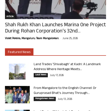
Article
Shah Rukh Khan Launches Marina One Project
During Rohan Corporation’s 32nd...
-
Violet Pereira, Mangaluru. Team Mangalorean.
June 25, 2026
Featured News
Land Trades ‘Shivabagh’ at Kadri: A Landmark
Address Where Heritage Meets...
Local News
July 17, 2026
From Mangalore to the English Channel: Dr
Guruprasad Bhat’s Journey Through...
Mangalorean News
July 13, 2026