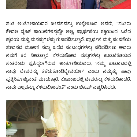
ಸಂತ ಅಂತೋನಿಯವರ ಜೀವನವನ್ನು ಉಲ್ಲೇಖಿಸಿದ ಅವರು, “ಸಂತರು
ಕೇವಲ ದೈಹಿಕ ಕಾಯಿಲೆಗಳನ್ನಷ್ಟೇ ಅಲ್ಲ, ಪ್ರಾರ್ಥನೆಯ ಶಕ್ತಿಯಿಂದ ಒಡೆದ
ಹೃದಯ ಮತ್ತು ಮನಸ್ಸುಗಳನ್ನು ಗುಣಪಡಿಸುತ್ತಾರೆ. ಪ್ರಾರ್ಥನೆ ಮತ್ತು ನಂಬಿಕೆಯ
ಜೀವನದ ಮೂಲಕ ನಮ್ಮ ಒಡೆದ ಸಂಬಂಧಗಳನ್ನು ಸರಿಪಡಿಸಲು ಅವರು
ನಮಗೆ ಕರೆ ನೀಡುತ್ತಾರೆ. ಕಳೆದುಹೋದ ವಸ್ತುಗಳನ್ನು ಹುಡುಕಿಕೊಡುವ
ಸಂತರೆಂದು ಪ್ರಸಿದ್ಧರಾಗಿರುವ ಅಂತೋನಿಯವರು, ‘ನಮ್ಮ ಕುಟುಂಬದಲ್ಲಿ
ನಾವು ದೇವರನ್ನು ಕಳೆದುಕೊಂಡಿದ್ದೇವೆಯೇ?’ ಎಂದು ನಮ್ಮನ್ನು ನಾವು
ಪ್ರಶ್ನಿಸಿಕೊಳ್ಳುವಂತೆ ಮಾಡುತ್ತಾರೆ. ಕುಟುಂಬದಲ್ಲಿ ದೇವರನ್ನು ಕಳೆದುಕೊಂಡರೆ,
ನಾವು ಎಲ್ಲವನ್ನೂ ಕಳೆದುಕೊಂಡಂತೆ” ಎಂದು ಬಿಷಪ್ ಎಚ್ಚರಿಸಿದರು.