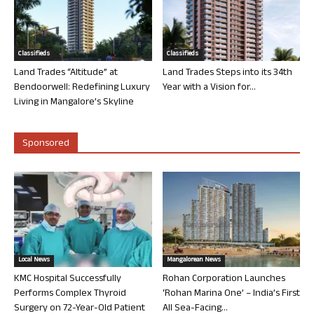
Classifieds
Classifieds
Land Trades “Altitude” at
Land Trades Steps into its 34th
Bendoorwell: Redefining Luxury
Year with a Vision for...
Living in Mangalore’s Skyline
Sponsored
Local News
Mangalorean News
KMC Hospital Successfully
Rohan Corporation Launches
Performs Complex Thyroid
‘Rohan Marina One’ – India’s First
Surgery on 72-Year-Old Patient
All Sea-Facing...