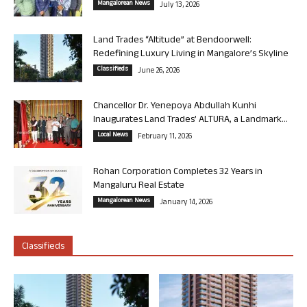
Mangalorean News
July 13, 2026
Land Trades “Altitude” at Bendoorwell:
Redefining Luxury Living in Mangalore’s Skyline
Classifieds
June 26, 2026
Chancellor Dr. Yenepoya Abdullah Kunhi
Inaugurates Land Trades’ ALTURA, a Landmark...
Local News
February 11, 2026
Rohan Corporation Completes 32 Years in
Mangaluru Real Estate
Mangalorean News
January 14, 2026
Classifieds