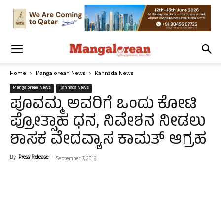
Home
Mangalorean News
Kannada News
Mangalorean News
Kannada News
ಪೂವಮ್ಮ ಅವರಿಗೆ ಒಂದು ಕೋಟಿ
ಪ್ರೋತ್ಸಾಹ ಧನ, ನಿವೇಶನ ನೀಡಲು
ಶಾಸಕ ವೇದವ್ಯಾಸ ಕಾಮತ್ ಆಗ್ರಹ
By
Press Release
-
September 7, 2018