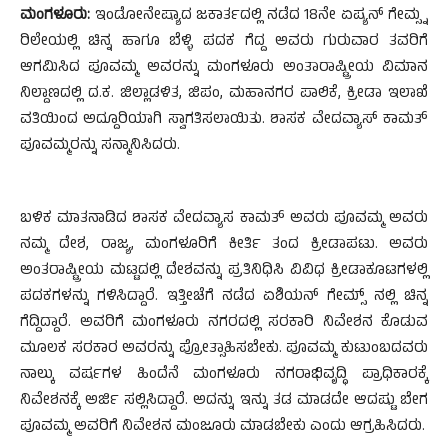
ಮಂಗಳೂರು:
ಇಂಡೋನೇಷ್ಯಾದ ಜಕಾರ್ತದಲ್ಲಿ ನಡೆದ 18ನೇ ಏಷ್ಯನ್ ಗೇಮ್ಸ್ನ
ರಿಲೇಯಲ್ಲಿ ಚಿನ್ನ ಹಾಗೂ ಬೆಳ್ಳಿ ಪದಕ ಗೆದ್ದ ಅವರು ಗುರುವಾರ ತವರಿಗೆ
ಆಗಮಿಸಿದ ಪೂವಮ್ಮ ಅವರನ್ನು ಮಂಗಳೂರು ಅಂತಾರಾಷ್ಟ್ರೀಯ ವಿಮಾನ
ನಿಲ್ದಾಣದಲ್ಲಿ ದ.ಕ. ಜಿಲ್ಲಾಡಳಿತ, ಜಿಪಂ, ಮಹಾನಗರ ಪಾಲಿಕೆ, ಕ್ರೀಡಾ ಇಲಾಖೆ
ವತಿಯಿಂದ ಅದ್ದೂರಿಯಾಗಿ ಸ್ವಾಗತಿಸಲಾಯಿತು. ಶಾಸಕ ವೇದವ್ಯಾಸ್ ಕಾಮತ್
ಪೂವಮ್ಮರನ್ನು ಸನ್ಮಾನಿಸಿದರು.
ಬಳಿಕ ಮಾತನಾಡಿದ ಶಾಸಕ ವೇದವ್ಯಾಸ ಕಾಮತ್ ಅವರು ಪೂವಮ್ಮ ಅವರು
ನಮ್ಮ ದೇಶ, ರಾಜ್ಯ, ಮಂಗಳೂರಿಗೆ ಕೀರ್ತಿ ತಂದ ಕ್ರೀಡಾಪಟು. ಅವರು
ಅಂತರಾಷ್ಟ್ರೀಯ ಮಟ್ಟದಲ್ಲಿ ದೇಶವನ್ನು ಪ್ರತಿನಿಧಿಸಿ ವಿವಿಧ ಕ್ರೀಡಾಕೂಟಗಳಲ್ಲಿ
ಪದಕಗಳನ್ನು ಗಳಿಸಿದ್ದಾರೆ. ಇತ್ತೀಚೆಗೆ ನಡೆದ ಏಶಿಯನ್ ಗೇಮ್ಸ್ ನಲ್ಲಿ ಚಿನ್ನ
ಗೆದ್ದಿದ್ದಾರೆ. ಅವರಿಗೆ ಮಂಗಳೂರು ನಗರದಲ್ಲಿ ಸರಕಾರಿ ನಿವೇಶನ ಕೊಡುವ
ಮೂಲಕ ಸರಕಾರ ಅವರನ್ನು ಪ್ರೋತ್ಸಾಹಿಸಬೇಕು. ಪೂವಮ್ಮ ಕುಟುಂಬದವರು
ನಾಲ್ಕು ವರ್ಷಗಳ ಹಿಂದೆನೆ ಮಂಗಳೂರು ನಗರಾಭಿವೃದ್ಧಿ ಪ್ರಾಧಿಕಾರಕ್ಕೆ
ನಿವೇಶನಕ್ಕೆ ಅರ್ಜಿ ಸಲ್ಲಿಸಿದ್ದಾರೆ. ಅದನ್ನು ಇನ್ನು ತಡ ಮಾಡದೇ ಆದಷ್ಟು ಬೇಗ
ಪೂವಮ್ಮ ಅವರಿಗೆ ನಿವೇಶನ ಮಂಜೂರು ಮಾಡಬೇಕು ಎಂದು ಆಗ್ರಹಿಸಿದರು.