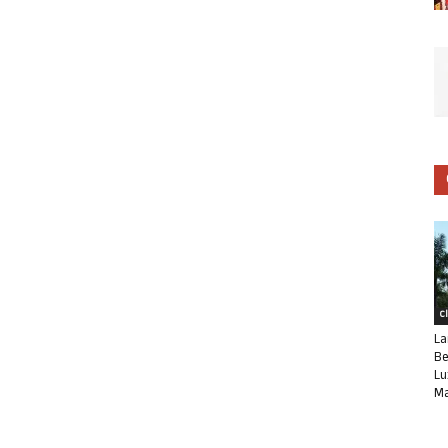
C
La
Be
Lu
Ma