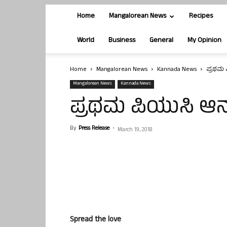
Home
Mangalorean News
Recipes
World
Business
General
My Opinion
Home
Mangalorean News
Kannada News
ಪ್ರಥಮ 
Mangalorean News
Kannada News
ಪ್ರಥಮ ಪಿಯುಸಿ ಆನ್
By
Press Release
-
March 19, 2018
Spread the love