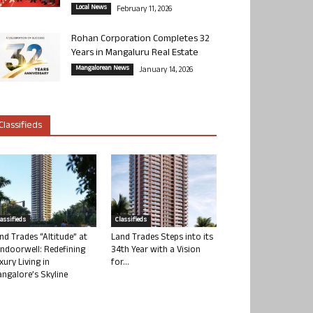
Local News
February 11, 2026
Rohan Corporation Completes 32
Years in Mangaluru Real Estate
Mangalorean News
January 14, 2026
Classifieds
lassifieds
Classifieds
nd Trades “Altitude” at
Land Trades Steps into its
ndoorwell: Redefining
34th Year with a Vision
xury Living in
for...
ngalore’s Skyline