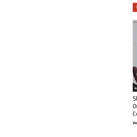
Ar
S
O
C
Vi