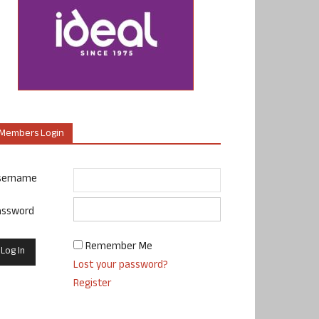
Members Login
sername
assword
Remember Me
Lost your password?
Register