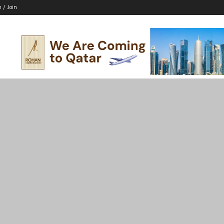
n / Join