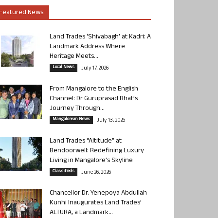
Featured News
Land Trades ‘Shivabagh’ at Kadri: A
Landmark Address Where
Heritage Meets...
Local News
July 17, 2026
From Mangalore to the English
Channel: Dr Guruprasad Bhat’s
Journey Through...
Mangalorean News
July 13, 2026
Land Trades “Altitude” at
Bendoorwell: Redefining Luxury
Living in Mangalore’s Skyline
Classifieds
June 26, 2026
Chancellor Dr. Yenepoya Abdullah
Kunhi Inaugurates Land Trades’
ALTURA, a Landmark...