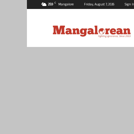
C
25.9
Mangalore
Friday, August 7, 2026
Sign I
Mangalorean.com