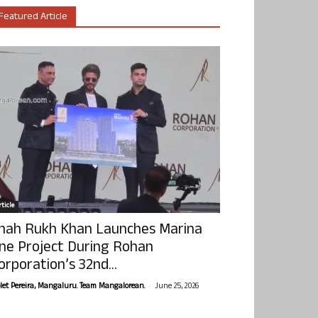
Featured Article
ticle
hah Rukh Khan Launches Marina
ne Project During Rohan
orporation’s 32nd...
-
olet Pereira, Mangaluru. Team Mangalorean.
June 25, 2026