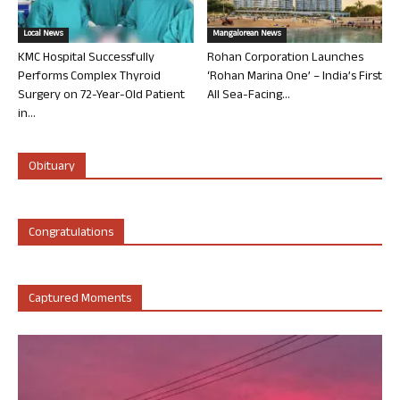
Local News
Mangalorean News
KMC Hospital Successfully
Rohan Corporation Launches
Performs Complex Thyroid
‘Rohan Marina One’ – India’s First
Surgery on 72-Year-Old Patient
All Sea-Facing...
in...
Obituary
Congratulations
Captured Moments