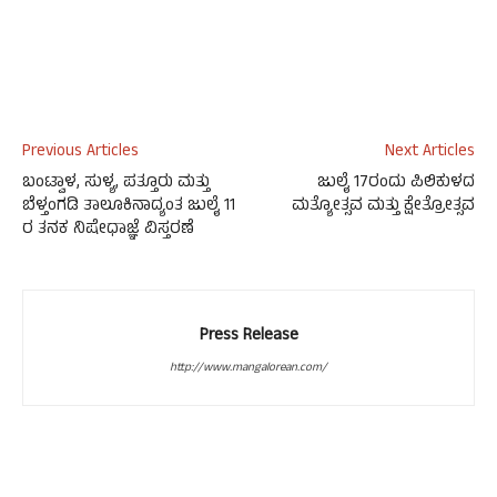
Previous Articles
Next Articles
ಬಂಟ್ವಾಳ, ಸುಳ್ಯ, ಪತ್ತೂರು ಮತ್ತು
ಜುಲೈ 17ರಂದು ಪಿಲಿಕುಳದ
ಬೆಳ್ತಂಗಡಿ ತಾಲೂಕಿನಾದ್ಯಂತ ಜುಲೈ 11
ಮತ್ಯೋತ್ಸವ ಮತ್ತು ಕ್ಷೇತ್ರೋತ್ಸವ
ರ ತನಕ ನಿಷೇಧಾಜ್ಞೆ ವಿಸ್ತರಣೆ
Press Release
http://www.mangalorean.com/