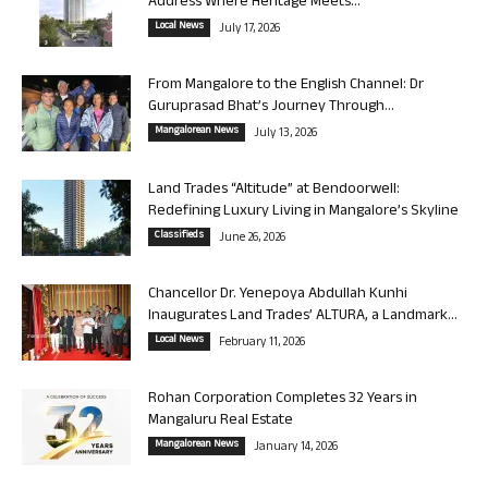
Address Where Heritage Meets...
Local News
July 17, 2026
From Mangalore to the English Channel: Dr
Guruprasad Bhat’s Journey Through...
Mangalorean News
July 13, 2026
Land Trades “Altitude” at Bendoorwell:
Redefining Luxury Living in Mangalore’s Skyline
Classifieds
June 26, 2026
Chancellor Dr. Yenepoya Abdullah Kunhi
Inaugurates Land Trades’ ALTURA, a Landmark...
Local News
February 11, 2026
Rohan Corporation Completes 32 Years in
Mangaluru Real Estate
Mangalorean News
January 14, 2026