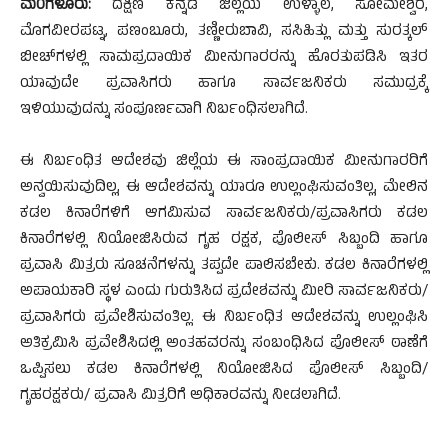
ಮ0ಗಳೂರು:
ದಕ್ಷಿಣ ಕನ್ನಡ ಜಿಲ್ಲೆಯ ಉಳ್ಳಾಲ, ಸೋಮೇಶ್ವರ,
ಮೊಗವೀರಪಟ್ನ, ಪಣಂಬೂರು, ತಣ್ಣೀರುಬಾವಿ, ಸಸಿಹಿತ್ಲು ಮತ್ತು ಸುರತ್ಕಲ್
ಬೀಚ್‍ಗಳಲ್ಲಿ ಸಾಮಪ್ರದಾಯಿಕ ಮೀನುಗಾರರನ್ನು ಹೊರತುಪಡಿಸಿ ಇತರ
ಯಾವುದೇ ಪ್ರವಾಸಿಗರು ಹಾಗೂ ಸಾರ್ವಜನಿಕರು ಸಮುದ್ರಕ್ಕೆ
ಇಳಿಯುವುದನ್ನು ಸಂಪೂರ್ಣವಾಗಿ ನಿರ್ಬಂಧಿಸಲಾಗಿದೆ.
ಈ ನಿರ್ಬಂಧಿತ ಆದೇಶವು ಜಿಲ್ಲೆಯ ಈ ಸಾಂಪ್ರದಾಯಿಕ ಮೀನುಗಾರರಿಗೆ
ಅನ್ವಯಿಸುವುದಿಲ್ಲ, ಈ ಆದೇಶವನ್ನು ಯಾರೂ ಉಲ್ಲಂಘಿಸುವಂತಿಲ್ಲ, ಮೇಲಿನ
ಕಡಲ ಕಿನಾರೆಗಳಿಗೆ ಆಗಮಿಸುವ ಸಾರ್ವಜನಿಕರು/ಪ್ರವಾಸಿಗರು ಕಡಲ
ಕಿನಾರೆಗಳಲ್ಲಿ ನಿಯೋಜಿಸಿರುವ ಗೃಹ ರಕ್ಷಕ, ಪೊಲೀಸ್ ಸಿಬ್ಬಂದಿ ಹಾಗೂ
ಪ್ರವಾಸಿ ಮಿತ್ರರು ಸೂಚನೆಗಳನ್ನು ತಪ್ಪದೇ ಪಾಲಿಸಬೇಕು. ಕಡಲ ಕಿನಾರೆಗಳಲ್ಲಿ
ಅಪಾಯಕಾರಿ ಸ್ಥಳ ಎಂದು ಗುರುತಿಸಿದ ಪ್ರದೇಶವನ್ನು ಮೀರಿ ಸಾರ್ವಜನಿಕರು/
ಪ್ರವಾಸಿಗರು ಪ್ರವೇಶಿಸುವಂತಿಲ್ಲ. ಈ ನಿರ್ಬಂಧಿತ ಆದೇಶವನ್ನು ಉಲ್ಲಂಘಿಸಿ
ಅತಿಕ್ರಮಿಸಿ ಪ್ರವೇಶಿಸಿದಲ್ಲಿ ಅಂತಹವರನ್ನು ಸಂಬಂಧಿಸಿದ ಪೊಲೀಸ್ ಠಾಣೆಗೆ
ಒಪ್ಪಿಸಲು ಕಡಲ ಕಿನಾರೆಗಳಲ್ಲಿ ನಿಯೋಜಿಸಿದ ಪೊಲೀಸ್ ಸಿಬ್ಬಂದಿ/
ಗೃಹರಕ್ಷಕರು/ ಪ್ರವಾಸಿ ಮಿತ್ರರಿಗೆ ಅಧಿಕಾರವನ್ನು ನೀಡಲಾಗಿದೆ.