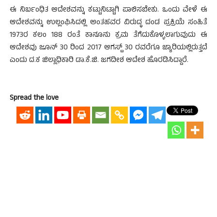
ಈ ನಿರ್ಬಂಧಿತ ಆದೇಶವನ್ನು ಕಟ್ಟುನಿಟ್ಟಾಗಿ ಪಾಲಿಸಬೇಕು. ಒಂದು ವೇಳೆ ಈ
ಆದೇಶವನ್ನು ಉಲ್ಲಂಘಿಸಿದಲ್ಲಿ ಅಂತಹವರ ವಿರುದ್ಧ ದಂಡ ಪ್ರಕ್ರಿಯೆ ಸಂಹಿತೆ
1973ರ ಕಲಂ 188 ರಂತೆ ಕಾನೂನು ಕ್ರಮ ತೆಗೆದುಕೊಳ್ಳಲಾಗುವುದು ಈ
ಆದೇಶವು ಜೂನ್ 30 ರಿಂದ 2017 ಆಗಸ್ಟ್ 30 ರವರೆಗೂ ಜ್ಯಾರಿಯಲ್ಲಿರುತ್ತದೆ
ಎಂದು ದ.ಕ ಜಿಲ್ಲಾಧಿಕಾರಿ ಡಾ.ಕೆ.ಜಿ. ಜಗದೀಶ ಆದೇಶ ಹೊರಡಿಸಿದ್ದಾರೆ.
Spread the love