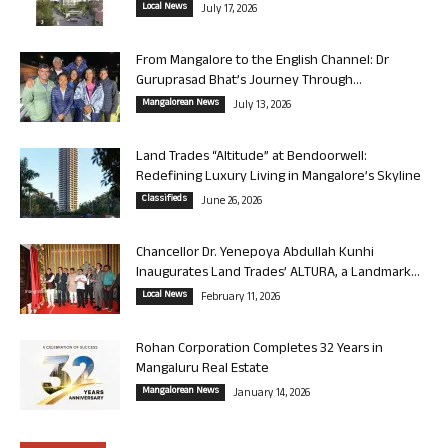
Local News
July 17, 2026
From Mangalore to the English Channel: Dr
Guruprasad Bhat’s Journey Through...
Mangalorean News
July 13, 2026
Land Trades “Altitude” at Bendoorwell:
Redefining Luxury Living in Mangalore’s Skyline
Classifieds
June 26, 2026
Chancellor Dr. Yenepoya Abdullah Kunhi
Inaugurates Land Trades’ ALTURA, a Landmark...
Local News
February 11, 2026
Rohan Corporation Completes 32 Years in
Mangaluru Real Estate
Mangalorean News
January 14, 2026