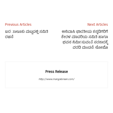
Previous Articles
Next Articles
ಬರ: ತಾಲೂಕು ಮಟ್ಟದಲ್ಲಿ ಸಮಿತಿ
ಅನಿವಾಸಿ ಭಾರತೀಯ ಕನ್ನಡಿಗರಿಗೆ
ರಚನೆ
ಕೇರಳ ಮಾದರಿಯ ಸಮಿತಿ ಹಾಗೂ
ಭವನ ನಿರ್ಮಿಸುವಂತೆ ಸರಕಾರಕ್ಕೆ
ವರದಿ ಮಂಡನೆ: ಲೋಬೊ
Press Release
http://www.mangalorean.com/