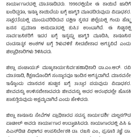
ಕಾರ್ಯಾಗಾರದಲ್ಲಿ ಮಾತನಾಡಿದರು. 1996ರಲ್ಲಿಯೇ ಈ ಕಾಯಿದೆ ಜಾರಿಗೆ
ಬಂದಿದ್ದರೂ, ಇನ್ನೂ ಕಾಯಿದೆಯ ಬಗ್ಗೆ ಜಾಗೃತಿ ಮೂಡದಿರುವುದು ವಿಷಾಧಕರ.
ಸಾಕ್ಷರತೆಯಲ್ಲಿ ಮುಂದುವರಿದಿರುವ ದಕ್ಷಿಣ ಕ್ನನಡ ಜಿಲ್ಲೆಯಲ್ಲಿ ಗಂಡು ಹೆಣ್ಣು
ಜನನ ಪ್ರಮಾಣ ಅನುಪಾತದಲ್ಲಿ ಕುಸಿತ ಉಂಟಾಗಿದೆ. ಈ ನಿಟ್ಟಿನಲ್ಲಿ
ಸಾರ್ವಜನಿಕರಿಗೆ ಇದರ ಬಗ್ಗೆ ಇನ್ನಷ್ಟು ಜಾಗೃತಿ ಮೂಡಿಸಿ, ಕಾನೂನಿನ
ದಂಡನಾತ್ಮಕ ಅಂಶಗಳ ಬಗ್ಗೆ ತಿಳುವಳಿಕೆ ನೀಡಬೇಕಾದ ಅಗತ್ಯವಿದೆ ಎಂದು
ಜಿಲ್ಲಾಧಿಕಾರಿಗಳು ತಿಳಿಸಿದರು.
ಜಿಲ್ಲಾ ಪಂಚಾಯತ್ ಮುಖ್ಯಕಾರ್ಯನಿರ್ವಹಣಾಧಿಕಾರಿ ಡಾ.ಎಂ.ಆರ್. ರವಿ
ಮಾತನಾಡಿ, ಶಿಕ್ಷಣದೊಂದಿಗೆ ಸಂಸ್ಕಾರವೂ ಇಂದಿನ ಅಗತ್ಯವಾಗಿದೆ. ಮಾನವನೇ
ಇನ್ನೊಂದು ಮಾನವನ ಹುಟ್ಟಿನ ಬಗ್ಗೆ ತಾತ್ಸಾರ ಪಡುವುದು ವಿಷಾಧಕರ.
ಜೀವವನ್ನು ಉಳಿಸಬೇಕಾದವರು ಜೀವವನ್ನು ಅದರ ಆರಂಭದಲ್ಲೇ ಹೊಸಕಿ
ಹಾಕುತ್ತಿರುವುದು ಅಕ್ಷಮ್ಯವಾಗಿದೆ ಎಂದು ಹೇಳಿದರು.
ಜಿಲ್ಲಾ ಕಾನೂನು ಸೇವೆಗಳ ಪ್ರಾಧಿಕಾರದ ಸದಸ್ಯ ಕಾರ್ಯದರ್ಶಿ ಮಲ್ಲನಗೌಡ
ಪಾಟೀಲ್ ಅವರು ಕಾರ್ಯಾಗಾರ ಉದ್ಘಾಟಿಸಿದರು. ಕಾಯಾಗಾರದಲ್ಲಿ ಪಿಸಿ &
ಪಿಎನ್‍ಡಿಟಿ ವಿಭಾಗದ ಉಪನಿರ್ದೇಶಕಿ ಡಾ. ರಜನಿ ಎಂ., ಪ್ರಸೂತಿ ತಜ್ಞೆ ಡಾ.