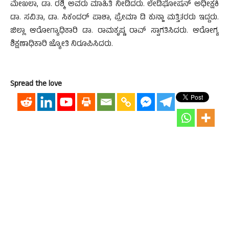
ಮೇಖಲಾ, ಡಾ. ರಶ್ಮಿ ಅವರು ಮಾಹಿತಿ ನೀಡಿದರು. ಲೇಡಿಘೋಷನ್ ಅಧೀಕ್ಷಕಿ
ಡಾ. ಸವಿತಾ, ಡಾ. ಸಿಕಂದರ್ ಪಾಶಾ, ಪ್ರೇಮಾ ಡಿ ಕುನ್ಹಾ ಮತ್ತಿತರರು ಇದ್ದರು.
ಜಿಲ್ಲಾ ಆರೋಗ್ಯಾಧಿಕಾರಿ ಡಾ. ರಾಮಕೃಷ್ಣ ರಾವ್ ಸ್ವಾಗತಿಸಿದರು. ಆರೋಗ್ಯ
ಶಿಕ್ಷಣಾಧಿಕಾರಿ ಜ್ಯೋತಿ ನಿರೂಪಿಸಿದರು.
Spread the love