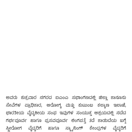
ಅವರು ಶುಕ್ರವಾರ ನಗರದ ಐಎಂಎ ಸಭಾಂಗಣದಲ್ಲಿ ಜಿಲ್ಲಾ ಕಾನೂನು
ಸೇವೆಗಳ ಪ್ರಾಧಿಕಾರ, ಆರೋಗ್ಯ ಮತ್ತು ಕುಟುಂಬ ಕಲ್ಯಾಣ ಇಲಾಖೆ,
ಭಾರತೀಯ ವೈದ್ಯಕೀಯ ಸಂಘ ಇವುಗಳ ಸಂಯುಕ್ತ ಆಶ್ರಯದಲ್ಲಿ ನಡೆದ
ಗರ್ಭಪೂರ್ವ ಹಾಗೂ ಪ್ರಸವಪೂರ್ವ ಲಿಂಗಪತ್ತೆ ತಡೆ ಕಾಯಿದೆಯ ಬಗ್ಗೆ
ಸ್ತ್ರೀರೋಗ ವೈದ್ಯರಿಗೆ ಹಾಗೂ ಸ್ಕ್ಯಾನಿಂಗ್ ಕೇಂದ್ರಗಳ ವೈದ್ಯರಿಗೆ