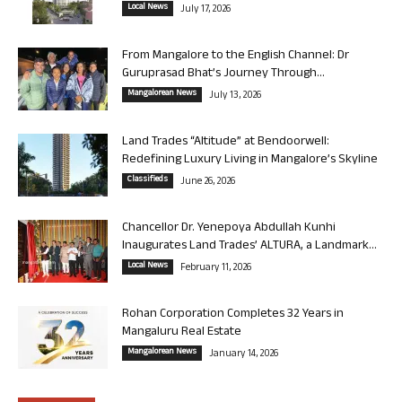
Local News
July 17, 2026
From Mangalore to the English Channel: Dr
Guruprasad Bhat’s Journey Through...
Mangalorean News
July 13, 2026
Land Trades “Altitude” at Bendoorwell:
Redefining Luxury Living in Mangalore’s Skyline
Classifieds
June 26, 2026
Chancellor Dr. Yenepoya Abdullah Kunhi
Inaugurates Land Trades’ ALTURA, a Landmark...
Local News
February 11, 2026
Rohan Corporation Completes 32 Years in
Mangaluru Real Estate
Mangalorean News
January 14, 2026