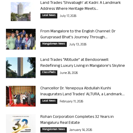
Land Trades ‘Shivabagh’ at Kadri: A Landmark
Address Where Heritage Meets...
Local News
July 17, 2026
From Mangalore to the English Channel: Dr
Guruprasad Bhat’s Journey Through...
Mangalorean News
July 13, 2026
Land Trades “Altitude” at Bendoorwell:
Redefining Luxury Living in Mangalore’s Skyline
Classifieds
June 26, 2026
Chancellor Dr. Yenepoya Abdullah Kunhi
Inaugurates Land Trades’ ALTURA, a Landmark...
Local News
February 11, 2026
Rohan Corporation Completes 32 Years in
Mangaluru Real Estate
Mangalorean News
January 14, 2026