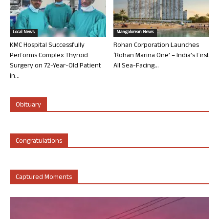
Local News
Mangalorean News
KMC Hospital Successfully
Rohan Corporation Launches
Performs Complex Thyroid
‘Rohan Marina One’ – India’s First
Surgery on 72-Year-Old Patient
All Sea-Facing...
in...
Obituary
Congratulations
Captured Moments