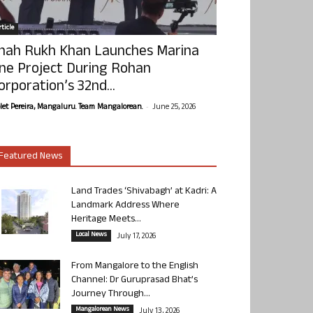
ticle
hah Rukh Khan Launches Marina
ne Project During Rohan
orporation’s 32nd...
-
olet Pereira, Mangaluru. Team Mangalorean.
June 25, 2026
Featured News
Land Trades ‘Shivabagh’ at Kadri: A
Landmark Address Where
Heritage Meets...
Local News
July 17, 2026
From Mangalore to the English
Channel: Dr Guruprasad Bhat’s
Journey Through...
Mangalorean News
July 13, 2026