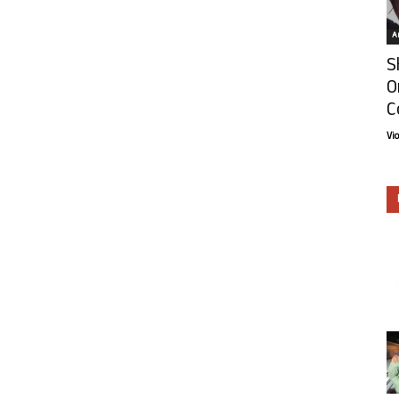
Ar
S
O
C
Vi