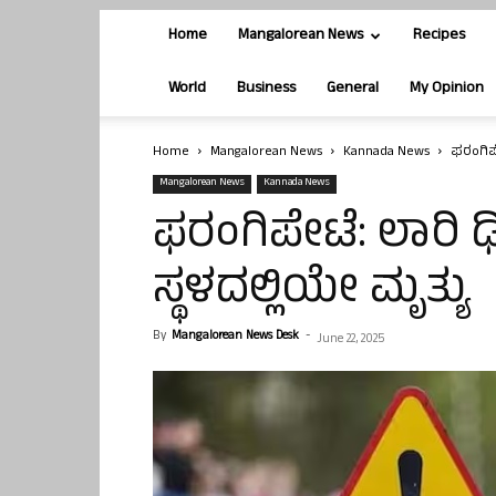
Home
Mangalorean News
Recipes
World
Business
General
My Opinion
Home
Mangalorean News
Kannada News
ಫರಂಗಿಪೇಟ
Mangalorean News
Kannada News
ಫರಂಗಿಪೇಟೆ: ಲಾರಿ ಢಿ
ಸ್ಥಳದಲ್ಲಿಯೇ ಮೃತ್ಯು
By
Mangalorean News Desk
-
June 22, 2025