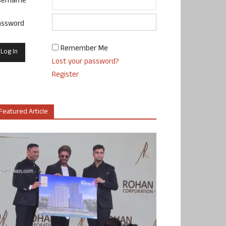
sername
assword
Remember Me
Lost your password?
Register
Featured Article