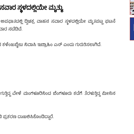
ನ ಸವಾರ ಸ್ಥಳದಲ್ಲಿಯೇ ಮೃತ್ಯು
 ಅಪಘಾತದಲ್ಲಿ ದ್ವಿಚಕ್ರ ವಾಹನ ಸವಾರ ಸ್ಥಳದಲ್ಲಿಯೇ ಮೃತಪಟ್ಟ ಘಟನೆ
ಾರ ನಡೆದಿದೆ.
ಮದ ಕಳೆಂಜಬೈಲು ನಿವಾಸಿ ಇಬ್ರಾಹಿಂ ಎನ್ ಎಂದು ಗುರುತಿಸಲಾಗಿದೆ.‌‌‌‌
ಿದ್ದ ವೇಳೆ ಮಂಗಳೂರಿನಿಂದ ಬೆಂಗಳೂರು ‌ಕಡೆಗೆ ತೆರಳುತ್ತಿದ್ದ ಮೀನಿನ
ಿ ಪ್ರಕರಣ ದಾಖಲಿಸಿಕೊಂಡಿದ್ದಾರೆ.