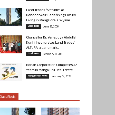
Land Trades “Altitude” at
Bendoorwell: Redefining Luxury
Living in Mangalore’s Skyline
Classifieds
June 26, 2026
Chancellor Dr. Yenepoya Abdullah
Kunhi Inaugurates Land Trades’
ALTURA, a Landmark...
Local News
February 11, 2026
Rohan Corporation Completes 32
Years in Mangaluru Real Estate
Mangalorean News
January 14, 2026
Classifieds