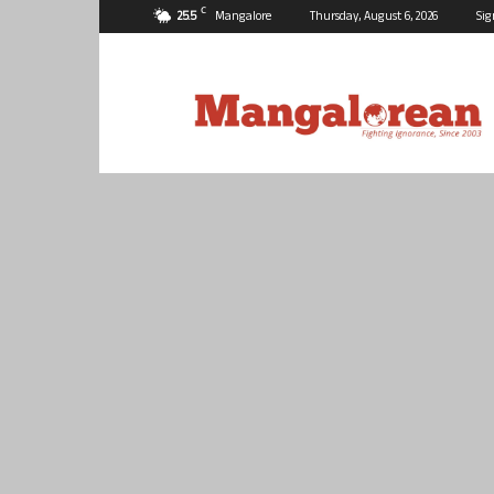
C
25.5
Mangalore
Thursday, August 6, 2026
Sig
Mangalorean.com