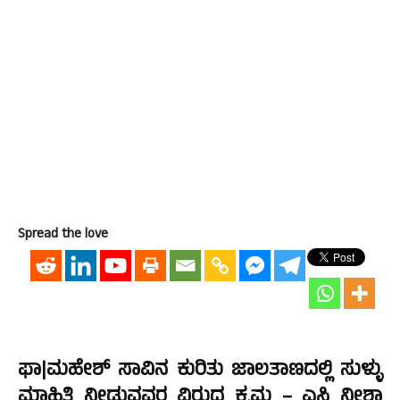
Spread the love
ಫಾ|ಮಹೇಶ್ ಸಾವಿನ ಕುರಿತು ಜಾಲತಾಣದಲ್ಲಿ ಸುಳ್ಳು
ಮಾಹಿತಿ ನೀಡುವವರ ವಿರುದ್ದ ಕ್ರಮ – ಎಸ್ಪಿ ನೀಶಾ