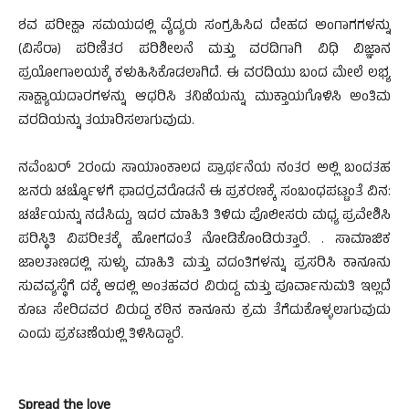
ಶವ ಪರೀಕ್ಷಾ ಸಮಯದಲ್ಲಿ ವೈದ್ಯರು ಸಂಗ್ರಹಿಸಿದ ದೇಹದ ಅಂಗಾಗಗಳನ್ನು
(ವಿಸೆರಾ) ಪರಿಣಿತರ ಪರಿಶೀಲನೆ ಮತ್ತು ವರದಿಗಾಗಿ ವಿಧಿ ವಿಜ್ಞಾನ
ಪ್ರಯೋಗಾಲಯಕ್ಕೆ ಕಳುಹಿಸಿಕೊಡಲಾಗಿದೆ. ಈ ವರದಿಯು ಬಂದ ಮೇಲೆ ಲಭ್ಯ
ಸಾಕ್ಷ್ಯಾಯದಾರಗಳನ್ನು ಆಧರಿಸಿ ತನಿಖೆಯನ್ನು ಮುಕ್ತಾಯಗೊಳಿಸಿ ಅಂತಿಮ
ವರದಿಯನ್ನು ತಯಾರಿಸಲಾಗುವುದು.
ನವೆಂಬರ್ 2ರಂದು ಸಾಯಾಂಕಾಲದ ಪ್ರಾರ್ಥನೆಯ ನಂತರ ಅಲ್ಲಿ ಬಂದತಹ
ಜನರು ಚರ್ಚ್ನೊಳಗೆ ಫಾದರ್ರವರೊಡನೆ ಈ ಪ್ರಕರಣಕ್ಕೆ ಸಂಬಂಧಪಟ್ಟಂತೆ ವಿನ:
ಚರ್ಚೆಯನ್ನು ನಡೆಸಿದ್ದು, ಇದರ ಮಾಹಿತಿ ತಿಳಿದು ಪೊಲೀಸರು ಮಧ್ಯ ಪ್ರವೇಶಿಸಿ
ಪರಿಸ್ಥಿತಿ ವಿಪರೀತಕ್ಕೆ ಹೋಗದಂತೆ ನೋಡಿಕೊಂಡಿರುತ್ತಾರೆ. . ಸಾಮಾಜಿಕ
ಜಾಲತಾಣದಲ್ಲಿ ಸುಳ್ಳು ಮಾಹಿತಿ ಮತ್ತು ವದಂತಿಗಳನ್ನು ಪ್ರಸರಿಸಿ ಕಾನೂನು
ಸುವವ್ಯಸ್ಥೆಗೆ ದಕ್ಕೆ ಆದಲ್ಲಿ ಅಂತಹವರ ವಿರುದ್ದ ಮತ್ತು ಪೂರ್ವಾನುಮತಿ ಇಲ್ಲದೆ
ಕೂಟ ಸೇರಿದವರ ವಿರುದ್ದ ಕಠಿನ ಕಾನೂನು ಕ್ರಮ ತೆಗೆದುಕೊಳ್ಳಲಾಗುವುದು
ಎಂದು ಪ್ರಕಟಣೆಯಲ್ಲಿ ತಿಳಿಸಿದ್ದಾರೆ.
Spread the love