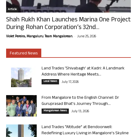
Article
Shah Rukh Khan Launches Marina One Project
During Rohan Corporation’s 32nd...
-
Violet Pereira, Mangaluru. Team Mangalorean.
June 25, 2026
Featured News
Land Trades ‘Shivabagh’ at Kadri: A Landmark
Address Where Heritage Meets...
Local News
July 17, 2026
From Mangalore to the English Channel: Dr
Guruprasad Bhat’s Journey Through...
Mangalorean News
July 13, 2026
Land Trades “Altitude” at Bendoorwell:
Redefining Luxury Living in Mangalore’s Skyline