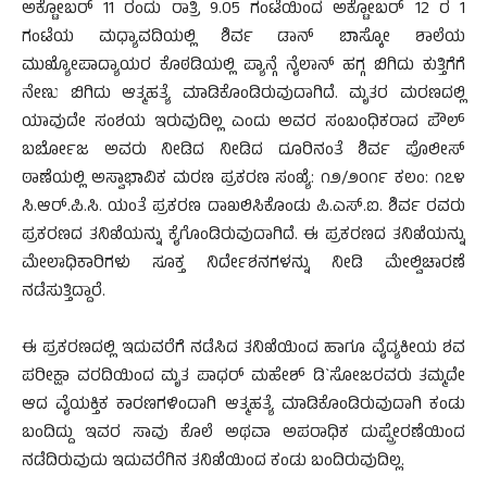
ಅಕ್ಟೋಬರ್ 11 ರಂದು ರಾತ್ರಿ 9.05 ಗಂಟೆಯಿಂದ ಅಕ್ಟೋಬರ್ 12 ರ 1
ಗಂಟೆಯ ಮಧ್ಯಾವದಿಯಲ್ಲಿ ಶಿರ್ವ ಡಾನ್ ಬಾಸ್ಕೋ ಶಾಲೆಯ
ಮುಖ್ಯೋಪಾದ್ಯಾಯರ ಕೊಠಡಿಯಲ್ಲಿ ಪ್ಯಾನ್ಗೆ ನೈಲಾನ್ ಹಗ್ಗ ಬಿಗಿದು ಕುತ್ತಿಗೆಗೆ
ನೇಣು ಬಿಗಿದು ಆತ್ಮಹತ್ಯೆ ಮಾಡಿಕೊಂಡಿರುವುದಾಗಿದೆ. ಮೃತರ ಮರಣದಲ್ಲಿ
ಯಾವುದೇ ಸಂಶಯ ಇರುವುದಿಲ್ಲ ಎಂದು ಅವರ ಸಂಬಂಧಿಕರಾದ ಪೌಲ್
ಬರ್ಬೋಜ ಅವರು ನೀಡಿದ ನೀಡಿದ ದೂರಿನಂತೆ ಶಿರ್ವ ಪೊಲೀಸ್
ಠಾಣೆಯಲ್ಲಿ ಅಸ್ವಾಭಾವಿಕ ಮರಣ ಪ್ರಕರಣ ಸಂಖ್ಯೆ: ೧೨/೨೦೧೯ ಕಲಂ: ೧೭೪
ಸಿ.ಆರ್.ಪಿ.ಸಿ. ಯಂತೆ ಪ್ರಕರಣ ದಾಖಲಿಸಿಕೊಂಡು ಪಿ.ಎಸ್.ಐ. ಶಿರ್ವ ರವರು
ಪ್ರಕರಣದ ತನಿಖೆಯನ್ನು ಕೈಗೊಂಡಿರುವುದಾಗಿದೆ. ಈ ಪ್ರಕರಣದ ತನಿಖೆಯನ್ನು
ಮೇಲಾಧಿಕಾರಿಗಳು ಸೂಕ್ತ ನಿರ್ದೇಶನಗಳನ್ನು ನೀಡಿ ಮೇಲ್ವಿಚಾರಣೆ
ನಡೆಸುತ್ತಿದ್ದಾರೆ.
ಈ ಪ್ರಕರಣದಲ್ಲಿ ಇದುವರೆಗೆ ನಡೆಸಿದ ತನಿಖೆಯಿಂದ ಹಾಗೂ ವೈದ್ಯಕೀಯ ಶವ
ಪರೀಕ್ಷಾ ವರದಿಯಿಂದ ಮೃತ ಪಾಧರ್ ಮಹೇಶ್ ಡಿ`ಸೋಜರವರು ತಮ್ಮದೇ
ಆದ ವೈಯಕ್ತಿಕ ಕಾರಣಗಳಿಂದಾಗಿ ಆತ್ಮಹತ್ಯೆ ಮಾಡಿಕೊಂಡಿರುವುದಾಗಿ ಕಂಡು
ಬಂದಿದ್ದು ಇವರ ಸಾವು ಕೊಲೆ ಅಥವಾ ಅಪರಾಧಿಕ ದುಷ್ಪ್ರೇರಣೆಯಿಂದ
ನಡೆದಿರುವುದು ಇದುವರೆಗಿನ ತನಿಖೆಯಿಂದ ಕಂಡು ಬಂದಿರುವುದಿಲ್ಲ.