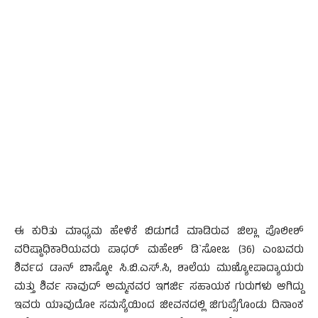
ಈ ಕುರಿತು ಮಾಧ್ಯಮ ಹೇಳಿಕೆ ಬಿಡುಗಡೆ ಮಾಡಿರುವ ಜಿಲ್ಲಾ ಪೊಲೀಶ್
ವರಿಷ್ಠಾಧಿಕಾರಿಯವರು ಪಾಧರ್ ಮಹೇಶ್ ಡಿ`ಸೋಜ (36) ಎಂಬವರು
ಶಿರ್ವದ ಡಾನ್ ಬಾಸ್ಕೋ ಸಿ.ಬಿ.ಎಸ್.ಸಿ, ಶಾಲೆಯ ಮುಖ್ಯೋಪಾದ್ಯಾಯರು
ಮತ್ತು ಶಿರ್ವ ಸಾವುದ್ ಅಮ್ಮನವರ ಇಗರ್ಜಿ ಸಹಾಯಕ ಗುರುಗಳು ಆಗಿದ್ದು
ಇವರು ಯಾವುದೋ ಸಮಸ್ಯೆಯಿಂದ ಜೀವನದಲ್ಲಿ ಜಿಗುಪ್ಸೆಗೊಂಡು ದಿನಾಂಕ