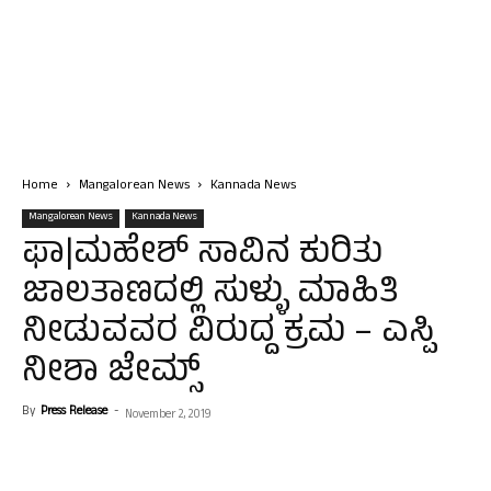
Home
Mangalorean News
Kannada News
Mangalorean News
Kannada News
ಫಾ|ಮಹೇಶ್ ಸಾವಿನ ಕುರಿತು
ಜಾಲತಾಣದಲ್ಲಿ ಸುಳ್ಳು ಮಾಹಿತಿ
ನೀಡುವವರ ವಿರುದ್ದ ಕ್ರಮ – ಎಸ್ಪಿ
ನೀಶಾ ಜೇಮ್ಸ್
By
Press Release
-
November 2, 2019