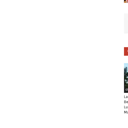
C
La
Be
Lu
Ma