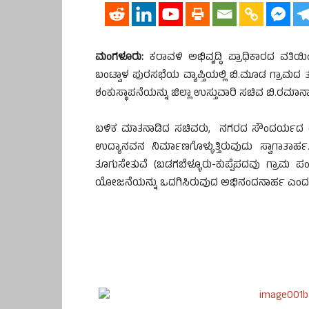
ಮಂಗಳೂರು:
ಕರಾವಳಿ ಅಭಿವೃದ್ಧಿ ಪ್ರಾಧಿಕಾರದ ವತಿಯಿ
ಬಂಟ್ವಾಳ ಪುರಸಭೆಯ ವ್ಯಾಪ್ತಿಯಲ್ಲಿ ಬಿ.ಮೂಡ ಗ್ರಾ
ಶಂಕುಸ್ಥಾಪನೆಯನ್ನು ಜಿಲ್ಲಾ ಉಸ್ತುವಾರಿ ಸಚಿವ ಬಿ.ರ
ಬಳಿಕ ಮಾತನಾಡಿದ ಸಚಿವರು, ನಗರದ ಸೌಂದರ್ಯದ ದೃಷ್ಠಿ
ಉದ್ಯಾನವನ ನಿರ್ಮಾಣಗೊಳ್ಳುತ್ತಿರುವುದು ಸ್ವಾಗಾತಾರ್
ತೂಗುಸೇತುವೆ (ಬಡಗಬೆಳ್ಳೂರು-ಕುಪ್ಪೆಪದವು ಗ್ರಾಮ
ಯೋಜನೆಯನ್ನು ಒದಗಿಸಿರುವುದ ಅಭಿನಂದನಾರ್ಹ ಎಂದ