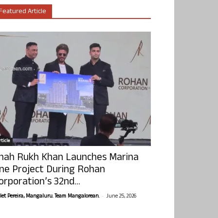
Featured Article
ticle
hah Rukh Khan Launches Marina
ne Project During Rohan
orporation’s 32nd...
-
olet Pereira, Mangaluru. Team Mangalorean.
June 25, 2026