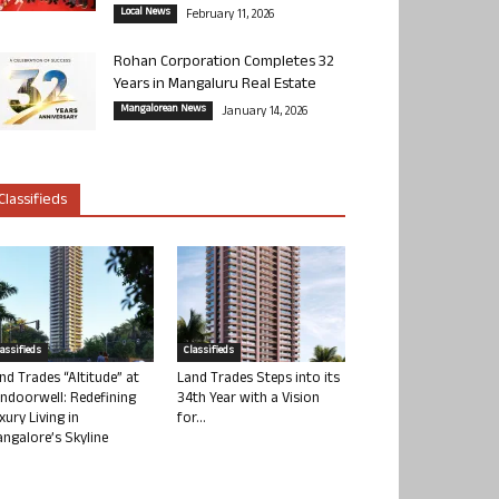
Local News
February 11, 2026
Rohan Corporation Completes 32
Years in Mangaluru Real Estate
Mangalorean News
January 14, 2026
Classifieds
lassifieds
Classifieds
nd Trades “Altitude” at
Land Trades Steps into its
ndoorwell: Redefining
34th Year with a Vision
xury Living in
for...
ngalore’s Skyline