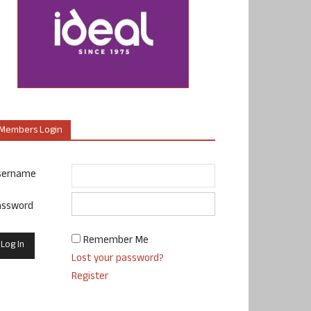
Members Login
sername
assword
Remember Me
Lost your password?
Register