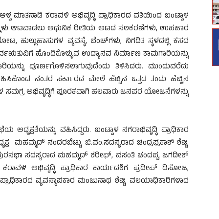
್ ಆಳ್ವ ಮಾತನಾಡಿ ಕರಾವಳಿ ಅಭಿವೃದ್ಧಿ ಪ್ರಾಧಿಕಾರದ ವತಿಯಿಂದ ಬಂಟ್ವಾಳ
ವೇ, ಮಕ್ಕಳು ಆಟವಾಡಲು ಆಧುನಿಕ ರೀತಿಯ ಅಟದ ಸಲಕರಣೆಗಳು, ಉಪಹಾರ
, ಹುಲ್ಲುಹಾಸುಗಳ ವ್ಯವಸ್ಥೆ, ಬೆಂಚ್‍ಗಳು, ನಿಗದಿತ ಸ್ಥಳದಲ್ಲಿ ಕಸದ
ಂಡ ಸರ್ವಋತುವಿಗೆ ಹೊಂದಿಕೊಳ್ಳುವ ಉದ್ಯಾನವ ನಿರ್ಮಾಣ ಕಾಮಗಾರಿಯನ್ನು
ಮಗಾರಿಯನ್ನು ಪೂರ್ಣಗೊಳಿಸಲಾಗುವುದೆಂದು ತಿಳಿಸಿದರು. ಮುಂದುವರೆದು
ನು ವಹಿಸಿಕೊಂಡ ನಂತರ ಸರ್ಕಾರದ ಮೇಲೆ ಹೆಚ್ಚಿನ ಒತ್ತಡ ತಂದು ಹೆಚ್ಚಿನ
ೆಗಳ ಸಮಗ್ರ ಅಭಿವೃದ್ಧಿಗೆ ಪೂರಕವಾಗಿ ಹಲವಾರು ಜನಪರ ಯೋಜನೆಗಳನ್ನು
 ಅಧ್ಯಕ್ಷತೆಯನ್ನು ವಹಿಸಿದ್ದರು. ಬಂಟ್ವಾಳ ನಗರಾಭಿವೃದ್ಧಿ ಪ್ರಾಧಿಕಾರ
ಷ ಮಹಮ್ಮದ್ ನಂದರಬೆಟ್ಟು, ಜಿ.ಪಂ.ಸದಸ್ಯರಾದ ಚಂದ್ರಪ್ರಕಾಶ್ ಶೆಟ್ಟಿ,
 ಪುರಸಭಾ ಸದಸ್ಯರಾದ ಮಹಮ್ಮದ್ ಶರೀಫ್, ವಸಂತಿ ಚಂದಪ್ಪ, ಜಗದೀಶ್
ರಾವಳಿ ಅಭಿವೃದ್ಧಿ ಪ್ರಾಧಿಕಾರ ಕಾರ್ಯದಶಿಗ ಪ್ರದೀಪ್ ಡಿಸೋಜ,
ಪ್ರಾಧಿಕಾರದ ವ್ಯವಸ್ಥಾಪಕಾರ ಮಂಜುನಾಥ ಶೆಟ್ಟಿ, ವಲಯಾಧಿಕಾರಿಗಳಾದ