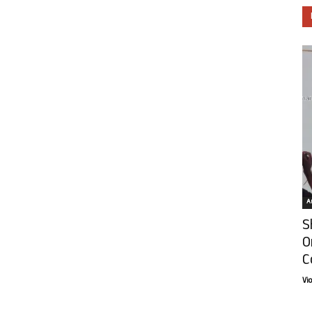
Ar
S
O
C
Vi