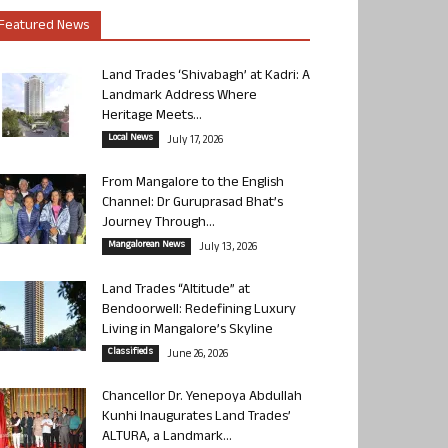
Featured News
Land Trades ‘Shivabagh’ at Kadri: A
Landmark Address Where
Heritage Meets...
Local News
July 17, 2026
From Mangalore to the English
Channel: Dr Guruprasad Bhat’s
Journey Through...
Mangalorean News
July 13, 2026
Land Trades “Altitude” at
Bendoorwell: Redefining Luxury
Living in Mangalore’s Skyline
Classifieds
June 26, 2026
Chancellor Dr. Yenepoya Abdullah
Kunhi Inaugurates Land Trades’
ALTURA, a Landmark...