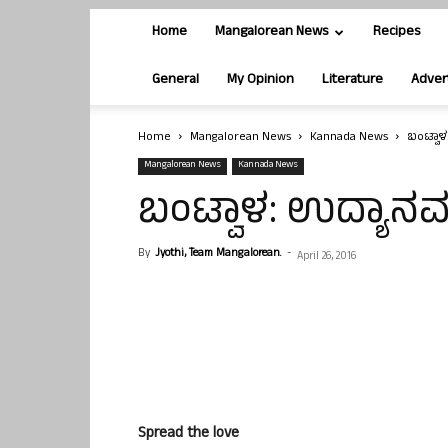
Home
Mangalorean News
Recipes
General
My Opinion
Literature
Adver
Home
Mangalorean News
Kannada News
ಬಂಟ್ವಾಳ
Mangalorean News
Kannada News
ಬಂಟ್ವಾಳ: ಉದ್ಯಾನವನ
By
Jyothi, Team Mangalorean.
-
April 26, 2016
Spread the love