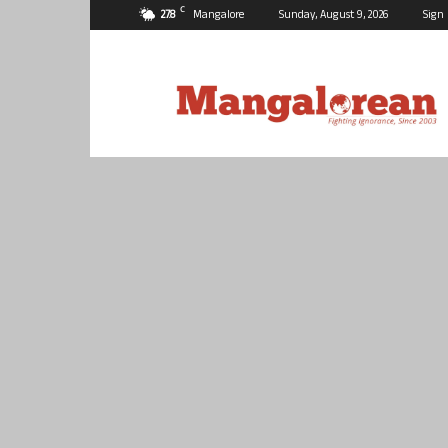
C
27.8
Mangalore
Sunday, August 9, 2026
Sign 
Mangalorean.com