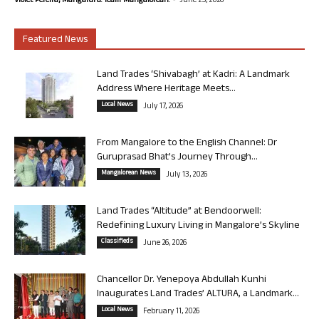
Violet Pereira, Mangaluru. Team Mangalorean.
June 25, 2026
Featured News
Land Trades ‘Shivabagh’ at Kadri: A Landmark
Address Where Heritage Meets...
Local News
July 17, 2026
From Mangalore to the English Channel: Dr
Guruprasad Bhat’s Journey Through...
Mangalorean News
July 13, 2026
Land Trades “Altitude” at Bendoorwell:
Redefining Luxury Living in Mangalore’s Skyline
Classifieds
June 26, 2026
Chancellor Dr. Yenepoya Abdullah Kunhi
Inaugurates Land Trades’ ALTURA, a Landmark...
Local News
February 11, 2026