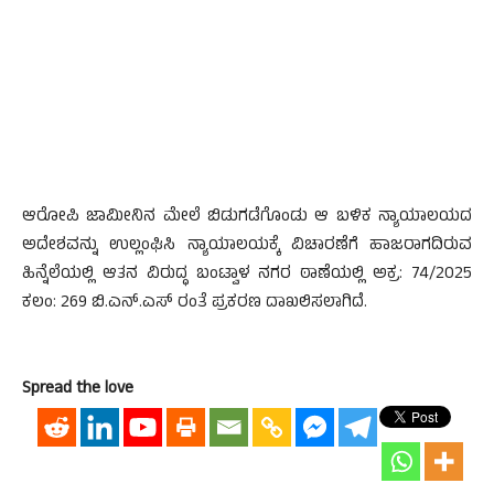
ಆರೋಪಿ ಜಾಮೀನಿನ ಮೇಲೆ ಬಿಡುಗಡೆಗೊಂಡು ಆ ಬಳಿಕ ನ್ಯಾಯಾಲಯದ
ಅದೇಶವನ್ನು ಉಲ್ಲಂಘಿಸಿ ನ್ಯಾಯಾಲಯಕ್ಕೆ ವಿಚಾರಣೆಗೆ ಹಾಜರಾಗದಿರುವ
ಹಿನ್ನೆಲೆಯಲ್ಲಿ ಆತನ ವಿರುದ್ಧ ಬಂಟ್ವಾಳ ನಗರ ಠಾಣೆಯಲ್ಲಿ ಅಕ್ರ: 74/2025
ಕಲಂ: 269 ಬಿ.ಎನ್.ಎಸ್ ರಂತೆ ಪ್ರಕರಣ ದಾಖಲಿಸಲಾಗಿದೆ.
Spread the love