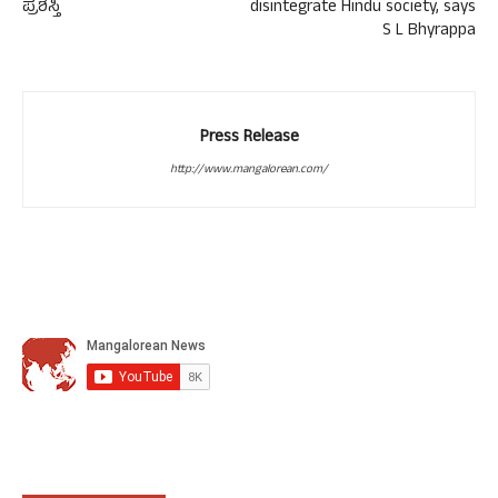
ಪ್ರಶಸ್ತಿ
disintegrate Hindu society, says
S L Bhyrappa
Press Release
http://www.mangalorean.com/