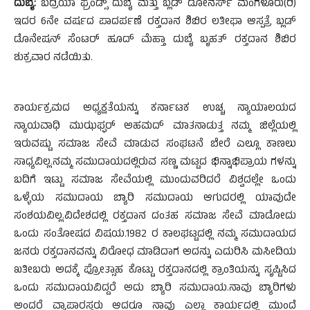
ದುಬೈ:
ಬದ್ರಿಯಾ ಫ್ರೆಂಡ್ಸ್ ದುಬೈ ಮತ್ತು ಬ್ಲಡ್ ಡೋನರ್ಸ್ ಮಂಗಳೂರು(ರಿ)
ಇದರ 6ನೇ ವರ್ಷದ ಪಾದರ್ಪಣೆ ರಕ್ತದಾನ ಶಿಬಿರ ಲತೀಫಾ ಆಸ್ಪತ್ರೆ ಬ್ಲಡ್
ಡೊನೇಷನ್ ಸೆಂಟರ್ ಹೂದ್ ಮೆಹ್ತಾ ದುಬೈ ಬೃಹತ್ ರಕ್ತದಾನ ಶಿಬಿರ
ಶುಕ್ರವಾರ ನಡೆಯಿತು.
ಕಾರ್ಯಕ್ರಮದ ಅಧ್ಯಕ್ಷತೆಯನ್ನು ಕರ್ನಾಟಕ ಉಚ್ಚ ನ್ಯಾಯಾಲಯದ
ನ್ಯಾಯವಾಧಿ ಮುಝಫ್ಫರ್ ಅಹಮದ್ ಮಾತನಾಡುತ್ತ ನಮ್ಮ ಜಿಲ್ಲೆಯಲ್ಲಿ
ಇರುವಷ್ಟು ಸಮಾಜ ಸೇವೆ ಮಾಡುವ ಸಂಘಟನೆ ಬೇರೆ ಎಲ್ಲೂ ಕಾಣಲು
ಸಾಧ್ಯವಿಲ್ಲ.ನಮ್ಮ ಸಮುದಾಯದಲ್ಲಿರುವ ಸಣ್ಣ ಮಟ್ಟದ ಭಿನ್ನಾಭಿಪ್ರಾಯ ಗಳನ್ನು
ಬದಿಗೆ ಇಟ್ಟು ಸಮಾಜ ಸೇವೆಯಲ್ಲಿ ಮುಂದುವರಿದರೆ ವಿಶ್ವದಲ್ಲೇ ಒಂದು
ಒಳ್ಳೆಯ ಸಮುದಾಯ ಬ್ಯಾರಿ ಸಮುದಾಯ ಆಗುದರಲ್ಲಿ ಯಾವುದೇ
ಸಂಶಯವಿಲ್ಲ.ವಿದೇಶದಲ್ಲಿ ರಕ್ತದಾನ ದಂತಹ ಸಮಾಜ ಸೇವೆ ಮಾಡೋದು
ಒಂದು ಸಂತೋಷದ ವಿಷಯ.1982 ರ ಕಾಲಘಟ್ಟದಲ್ಲಿ ನಮ್ಮ ಸಮುದಾಯದ
ಜನರು ರಕ್ತದಾನವನ್ನು ವಿರೋಧ ಮಾಡಿದಾಗ ಅದನ್ನು ಎದುರಿಸಿ ಮಸೀದಿಯ
ಖತೀಬರು ಅದಕ್ಕೆ ಪ್ರೋತ್ಸಾಹ ಕೊಟ್ಟು ರಕ್ತದಾನದಲ್ಲಿ ಕ್ರಾಂತಿಯನ್ನು ಸೃಷ್ಟಿಸಿದ
ಒಂದು ಸಮುದಾಯವಿದ್ದರೆ ಅದು ಬ್ಯಾರಿ ಸಮುದಾಯ.ನಾವು ಬ್ಯಾರಿಗಳು
ಅಂದರೆ ವ್ಯಾಪಾರಸ್ಥರು ಆದರೂ ನಾವು ಎಲ್ಲಾ ಕಾರ್ಯದಲ್ಲಿ ಮುಂದೆ