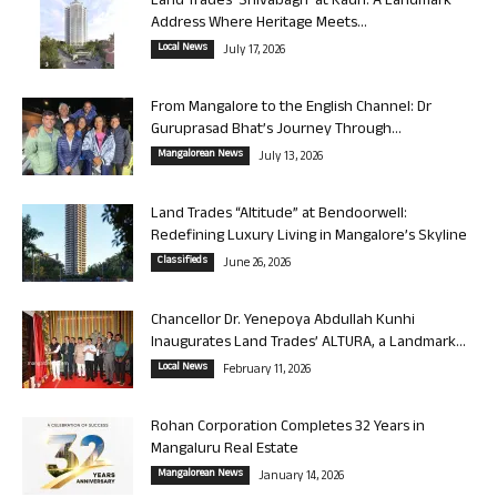
Land Trades ‘Shivabagh’ at Kadri: A Landmark
Address Where Heritage Meets...
Local News
July 17, 2026
From Mangalore to the English Channel: Dr
Guruprasad Bhat’s Journey Through...
Mangalorean News
July 13, 2026
Land Trades “Altitude” at Bendoorwell:
Redefining Luxury Living in Mangalore’s Skyline
Classifieds
June 26, 2026
Chancellor Dr. Yenepoya Abdullah Kunhi
Inaugurates Land Trades’ ALTURA, a Landmark...
Local News
February 11, 2026
Rohan Corporation Completes 32 Years in
Mangaluru Real Estate
Mangalorean News
January 14, 2026