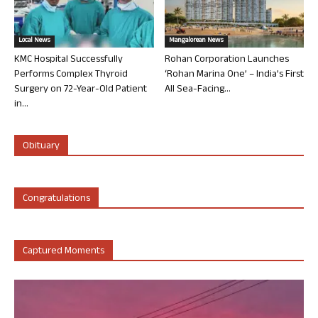
Local News
Mangalorean News
KMC Hospital Successfully
Rohan Corporation Launches
Performs Complex Thyroid
‘Rohan Marina One’ – India’s First
Surgery on 72-Year-Old Patient
All Sea-Facing...
in...
Obituary
Congratulations
Captured Moments