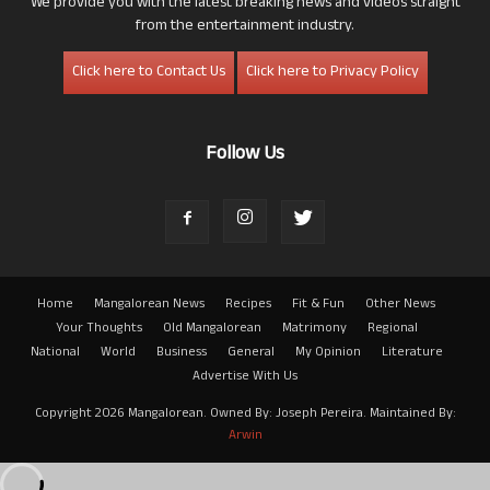
We provide you with the latest breaking news and videos straight
from the entertainment industry.
Click here to Contact Us
Click here to Privacy Policy
Follow Us
Home
Mangalorean News
Recipes
Fit & Fun
Other News
Your Thoughts
Old Mangalorean
Matrimony
Regional
National
World
Business
General
My Opinion
Literature
Advertise With Us
Copyright 2026 Mangalorean. Owned By: Joseph Pereira. Maintained By:
Arwin