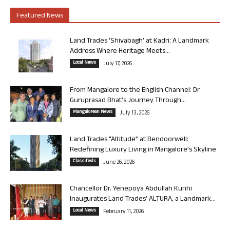
Featured News
Land Trades ‘Shivabagh’ at Kadri: A Landmark
Address Where Heritage Meets...
Local News
July 17, 2026
From Mangalore to the English Channel: Dr
Guruprasad Bhat’s Journey Through...
Mangalorean News
July 13, 2026
Land Trades “Altitude” at Bendoorwell:
Redefining Luxury Living in Mangalore’s Skyline
Classifieds
June 26, 2026
Chancellor Dr. Yenepoya Abdullah Kunhi
Inaugurates Land Trades’ ALTURA, a Landmark...
Local News
February 11, 2026