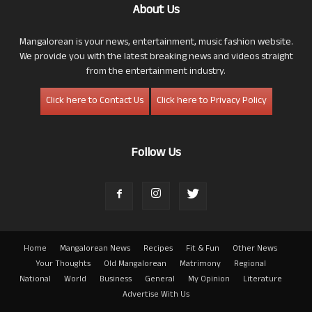
About Us
Mangalorean is your news, entertainment, music fashion website.
We provide you with the latest breaking news and videos straight
from the entertainment industry.
Click here to Contact Us
Click here to Privacy Policy
Follow Us
Home
Mangalorean News
Recipes
Fit & Fun
Other News
Your Thoughts
Old Mangalorean
Matrimony
Regional
National
World
Business
General
My Opinion
Literature
Advertise With Us