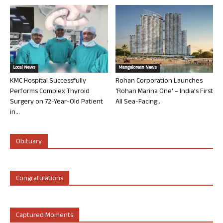
Local News
Mangalorean News
KMC Hospital Successfully
Rohan Corporation Launches
Performs Complex Thyroid
‘Rohan Marina One’ – India’s First
Surgery on 72-Year-Old Patient
All Sea-Facing...
in...
Obituary
Congratulations
Captured Moments