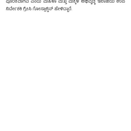
ಪೂರಕವಾಗಿವೆ ಎಂದು ಮಹಿಳಾ ಮತ್ತು ಮಕ್ಕಳ ಅಭಿವೃದ್ಧಿ ಇಲಾಖೆಯ ಉಪ
ನಿರ್ದೇಶಕಿ ಗ್ರೇಸಿ ಗೋನ್ಸಾಲ್ವಿಸ್ ಹೇಳಿದ್ದಾರೆ.