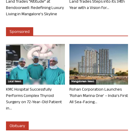
Land Trades “Altitude” at
Land Trades Steps into its 34th
Bendoorwell: Redefining Luxury
Year with a Vision for...
Living in Mangalore’s Skyline
Sponsored
Local News
Mangalorean News
KMC Hospital Successfully
Rohan Corporation Launches
Performs Complex Thyroid
‘Rohan Marina One’ – India’s First
Surgery on 72-Year-Old Patient
All Sea-Facing...
in...
Obituary