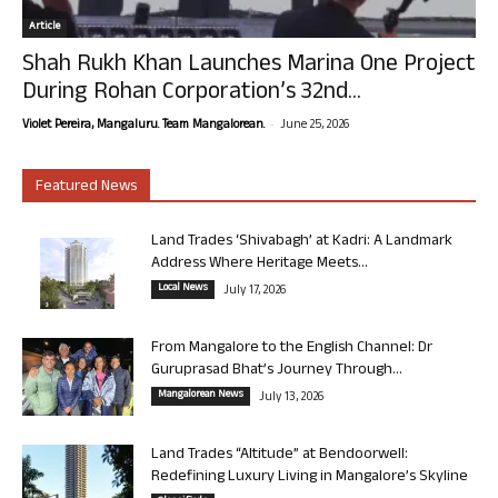
Article
Shah Rukh Khan Launches Marina One Project
During Rohan Corporation’s 32nd...
-
Violet Pereira, Mangaluru. Team Mangalorean.
June 25, 2026
Featured News
Land Trades ‘Shivabagh’ at Kadri: A Landmark
Address Where Heritage Meets...
Local News
July 17, 2026
From Mangalore to the English Channel: Dr
Guruprasad Bhat’s Journey Through...
Mangalorean News
July 13, 2026
Land Trades “Altitude” at Bendoorwell:
Redefining Luxury Living in Mangalore’s Skyline