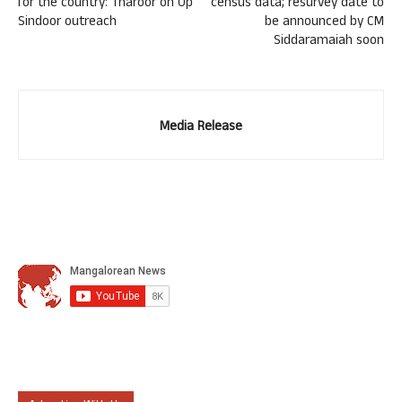
for the country: Tharoor on Op
census data; resurvey date to
Sindoor outreach
be announced by CM
Siddaramaiah soon
Media Release