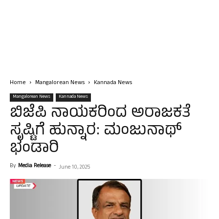
Home
Mangalorean News
Kannada News
Mangalorean News
Kannada News
ಬಿಜೆಪಿ ನಾಯಕರಿಂದ ಅರಾಜಕತೆ
ಸೃಷ್ಟಿಗೆ ಹುನ್ನಾರ: ಮಂಜುನಾಥ್
ಭಂಡಾರಿ
By
Media Release
-
June 10, 2025