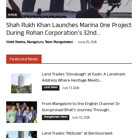
Article
Shah Rukh Khan Launches Marina One Project
During Rohan Corporation’s 32nd...
-
Violet Pereira, Mangaluru. Team Mangalorean.
June 25, 2026
Featured News
Land Trades ‘Shivabagh’ at Kadri: A Landmark
Address Where Heritage Meets...
Local News
July 17, 2026
From Mangalore to the English Channel: Dr
Guruprasad Bhat’s Journey Through...
Mangalorean News
July 13, 2026
Land Trades “Altitude” at Bendoorwell: