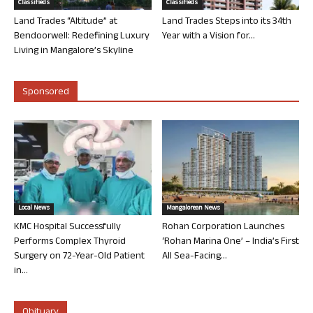
Classifieds
Classifieds
Land Trades “Altitude” at
Land Trades Steps into its 34th
Bendoorwell: Redefining Luxury
Year with a Vision for...
Living in Mangalore’s Skyline
Sponsored
Local News
Mangalorean News
KMC Hospital Successfully
Rohan Corporation Launches
Performs Complex Thyroid
‘Rohan Marina One’ – India’s First
Surgery on 72-Year-Old Patient
All Sea-Facing...
in...
Obituary