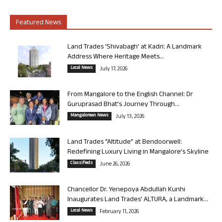
Featured News
Land Trades ‘Shivabagh’ at Kadri: A Landmark
Address Where Heritage Meets...
Local News
July 17, 2026
From Mangalore to the English Channel: Dr
Guruprasad Bhat’s Journey Through...
Mangalorean News
July 13, 2026
Land Trades “Altitude” at Bendoorwell:
Redefining Luxury Living in Mangalore’s Skyline
Classifieds
June 26, 2026
Chancellor Dr. Yenepoya Abdullah Kunhi
Inaugurates Land Trades’ ALTURA, a Landmark...
Local News
February 11, 2026