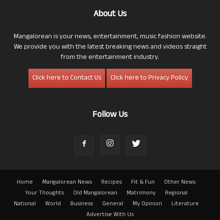
About Us
Mangalorean is your news, entertainment, music fashion website.
We provide you with the latest breaking news and videos straight
from the entertainment industry.
Click here to Contact Us
Click here to Privacy Policy
Follow Us
Home
Mangalorean News
Recipes
Fit & Fun
Other News
Your Thoughts
Old Mangalorean
Matrimony
Regional
National
World
Business
General
My Opinion
Literature
Advertise With Us