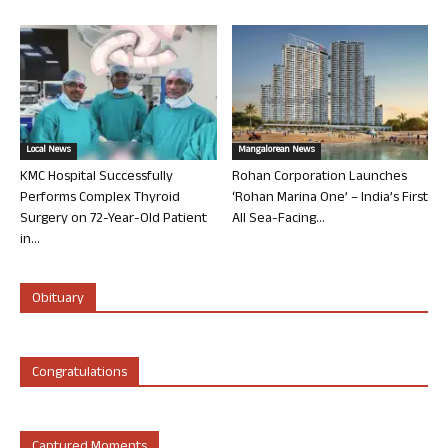
Local News
Mangalorean News
KMC Hospital Successfully
Rohan Corporation Launches
Performs Complex Thyroid
‘Rohan Marina One’ – India’s First
Surgery on 72-Year-Old Patient
All Sea-Facing...
in...
Obituary
Congratulations
Captured Moments