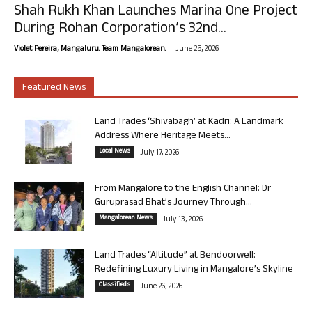
Shah Rukh Khan Launches Marina One Project
During Rohan Corporation’s 32nd...
-
Violet Pereira, Mangaluru. Team Mangalorean.
June 25, 2026
Featured News
Land Trades ‘Shivabagh’ at Kadri: A Landmark
Address Where Heritage Meets...
Local News
July 17, 2026
From Mangalore to the English Channel: Dr
Guruprasad Bhat’s Journey Through...
Mangalorean News
July 13, 2026
Land Trades “Altitude” at Bendoorwell:
Redefining Luxury Living in Mangalore’s Skyline
Classifieds
June 26, 2026