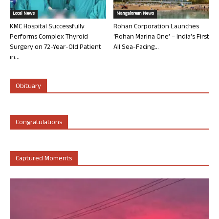
Local News
Mangalorean News
KMC Hospital Successfully
Rohan Corporation Launches
Performs Complex Thyroid
‘Rohan Marina One’ – India’s First
Surgery on 72-Year-Old Patient
All Sea-Facing...
in...
Obituary
Congratulations
Captured Moments