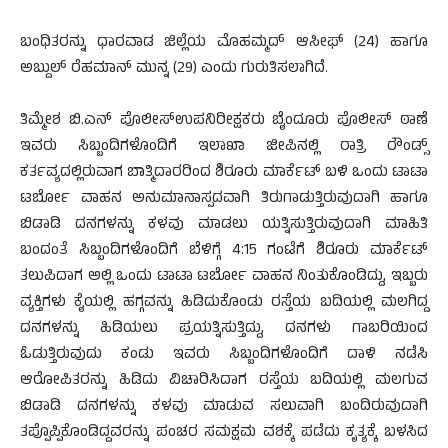
ಬಂಧಿತರನ್ನು ಧಾರವಾಡ ಜಿಲ್ಲೆಯ ಮೊಹಮ್ಮದ್ ಆಸೀಫ್ (24) ಹಾಗೂ
ಅಬ್ದುಲ್ ರೆಹಮಾನ್ ಮುನ್ನ (29) ಎಂದು ಗುರುತಿಸಲಾಗಿದೆ.
ತಿಮ್ಮೇಶ ಬಿ.ಎನ್ ಪೊಲೀಸ್ಉಪನಿರೀಕ್ಷಕರು ಬೈಂದೂರು ಪೊಲೀಸ್ ಠಾಣೆ
ಇವರು ಸಿಬ್ಬಂದಿಗಳೊಂದಿಗೆ ಇಲಾಖಾ ಜೀಪಿನಲ್ಲಿ ರಾತ್ರಿ ರೌಂಡ್ಸ್
ಕರ್ತವ್ಯದಲ್ಲಿರುವಾಗ ಬಾತ್ಮಿದಾರರಿಂದ ಶಿರೂರು ಮಾರ್ಕೆಟ್ ಬಳಿ ಒಂದು ಟಾಟಾ
ಟರ್ಬೋ ವಾಹನ ಅನುಮಾನಾಸ್ಪದವಾಗಿ ತಿರುಗಾಡುತ್ತಿರುವುದಾಗಿ ಹಾಗೂ
ಬಿಡಾಡಿ ದನಗಳನ್ನು ಕಳವು ಮಾಡಲು ಯತ್ನಿಸುತ್ತಿರುವುದಾಗಿ ಮಾಹಿತಿ
ಬಂದಂತೆ ಸಿಬ್ಬಂದಿಗಳೊಂದಿಗೆ ಬೆಳಿಗ್ಗೆ 4:15 ಗಂಟೆಗೆ ಶಿರೂರು ಮಾರ್ಕೆಟ್
ತಲುಪಿದಾಗ ಅಲ್ಲಿ ಒಂದು ಟಾಟಾ ಟರ್ಬೋ ವಾಹನ ನಿಂತುಕೊಂಡಿದ್ದು, ಇಬ್ಬರು
ವ್ಯಕ್ತಿಗಳು ಕೈಯಲ್ಲಿ ಹಗ್ಗವನ್ನು ಹಿಡಿದುಕೊಂಡು ರಸ್ತೆಯ ಬದಿಯಲ್ಲಿ ಮಲಗಿದ್ದ
ದನಗಳನ್ನು ಹಿಡಿಯಲು ಪ್ರಯತ್ನಿಸುತ್ತಿದ್ದು, ದನಗಳು ಗಾಬರಿಯಿಂದ
ಓಡುತ್ತಿರುವುದು ಕಂಡು ಇವರು ಸಿಬ್ಬಂದಿಗಳೊಂದಿಗೆ ದಾಳಿ ನಡೆಸಿ
ಆರೋಪಿತರನ್ನು ಹಿಡಿದು ವಿಚಾರಿಸಿದಾಗ ರಸ್ತೆಯ ಬದಿಯಲ್ಲಿ ಮಲಗುವ
ಬಿಡಾಡಿ ದನಗಳನ್ನು ಕಳವು ಮಾಡುವ ಸಲುವಾಗಿ ಬಂದಿರುವುದಾಗಿ
ತಪ್ಪೊಪ್ಪಿಕೊಂಡಿದ್ದವರನ್ನು ಪಂಚರ ಸಮಕ್ಷಮ ವಶಕ್ಕೆ ಪಡೆದು ಕೃತ್ಯಕ್ಕೆ ಬಳಸಿದ