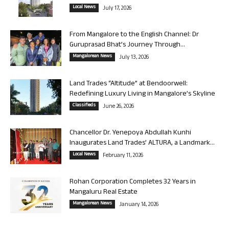
Local News
July 17, 2026
From Mangalore to the English Channel: Dr
Guruprasad Bhat’s Journey Through...
Mangalorean News
July 13, 2026
Land Trades “Altitude” at Bendoorwell:
Redefining Luxury Living in Mangalore’s Skyline
Classifieds
June 26, 2026
Chancellor Dr. Yenepoya Abdullah Kunhi
Inaugurates Land Trades’ ALTURA, a Landmark...
Local News
February 11, 2026
Rohan Corporation Completes 32 Years in
Mangaluru Real Estate
Mangalorean News
January 14, 2026