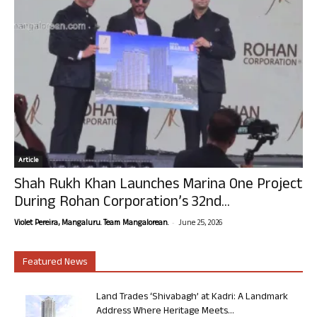
Article
Shah Rukh Khan Launches Marina One Project
During Rohan Corporation’s 32nd...
-
Violet Pereira, Mangaluru. Team Mangalorean.
June 25, 2026
Featured News
Land Trades ‘Shivabagh’ at Kadri: A Landmark
Address Where Heritage Meets...