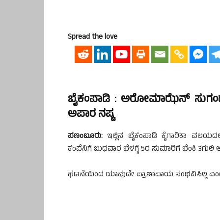
Spread the love
ಬೈಕಂಪಾಡಿ : ಅರೋಮಾಝೆನ್ ಸುಗಂಧ ದ್ರ
ಅಪಾರ ನಷ್ಟ
ಪಣಂಬೂರು:
ಇಲ್ಲಿನ ಬೈಕಂಪಾಡಿ ಕೈಗಾರಿಕಾ ವಲಯದಲ್
ಕಂಪೆನಿಗೆ ಬುಧವಾರ ಬೆಳಗ್ಗೆ 5ರ ಸುಮಾರಿಗೆ ಬೆಂಕಿ ತಗುಲಿ 
ಘಟನೆಯಿಂದ ಯಾವುದೇ ಪ್ರಾಣಾಪಾಯ ಸಂಭವಿಸಿಲ್ಲ ಎಂದು ತ