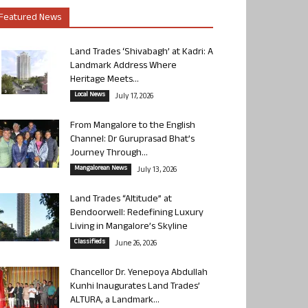
Featured News
Land Trades ‘Shivabagh’ at Kadri: A
Landmark Address Where
Heritage Meets...
Local News
July 17, 2026
From Mangalore to the English
Channel: Dr Guruprasad Bhat’s
Journey Through...
Mangalorean News
July 13, 2026
Land Trades “Altitude” at
Bendoorwell: Redefining Luxury
Living in Mangalore’s Skyline
Classifieds
June 26, 2026
Chancellor Dr. Yenepoya Abdullah
Kunhi Inaugurates Land Trades’
ALTURA, a Landmark...