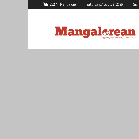
C
25.2
Mangalore
Saturday, August 8, 2026
Sig
Mangalorean.com