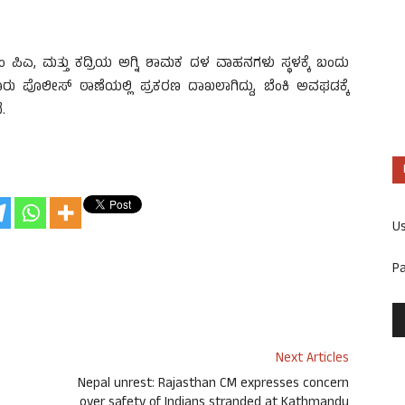
ಂ ಪಿಎ, ಮತ್ತು ಕದ್ರಿಯ ಅಗ್ನಿ ಶಾಮಕ ದಳ ವಾಹನಗಳು ಸ್ಥಳಕ್ಕೆ ಬಂದು
ರು ಪೊಲೀಸ್ ಠಾಣೆಯಲ್ಲಿ ಪ್ರಕರಣ ದಾಖಲಾಗಿದ್ದು, ಬೆಂಕಿ ಅವಘಡಕ್ಕೆ
.
U
P
Next Articles
Nepal unrest: Rajasthan CM expresses concern
over safety of Indians stranded at Kathmandu