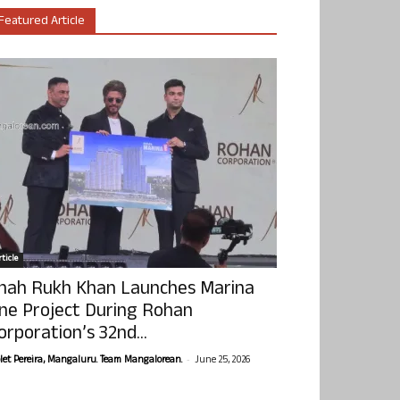
Featured Article
ticle
hah Rukh Khan Launches Marina
ne Project During Rohan
orporation’s 32nd...
-
olet Pereira, Mangaluru. Team Mangalorean.
June 25, 2026