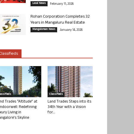
Local News
February 11, 2026
Rohan Corporation Completes 32
Years in Mangaluru Real Estate
Mangalorean News
January 14, 2026
Classifieds
lassifieds
Classifieds
nd Trades “Altitude” at
Land Trades Steps into its
ndoorwell: Redefining
34th Year with a Vision
xury Living in
for...
ngalore’s Skyline