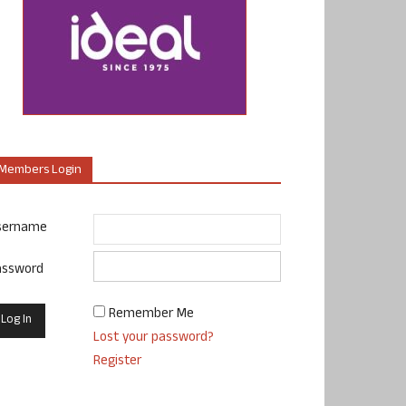
Members Login
sername
assword
Remember Me
Lost your password?
Register