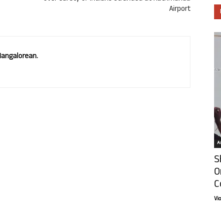
Airport
Mangalorean.
Ar
S
O
C
Vi