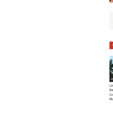
C
La
Be
Lu
Ma