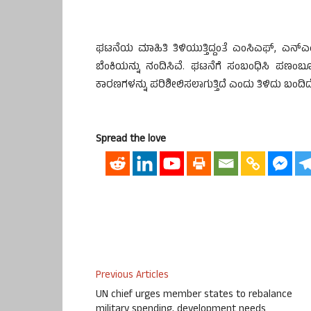
ಘಟನೆಯ ಮಾಹಿತಿ ತಿಳಿಯುತ್ತಿದ್ದಂತೆ ಎಂಸಿಎಫ್, ಎನ್ಎ
ಬೆಂಕಿ‌ಯನ್ನು ನಂದಿಸಿವೆ. ಘಟನೆಗೆ ಸಂಬಂಧಿಸಿ ಪಣಂಬೂ
ಕಾರಣಗಳನ್ನು ಪರಿಶೀಲಿಸಲಾಗುತ್ತಿದೆ ಎಂದು ತಿಳಿದು ಬಂದಿದೆ
Spread the love
Previous Articles
UN chief urges member states to rebalance
military spending, development needs