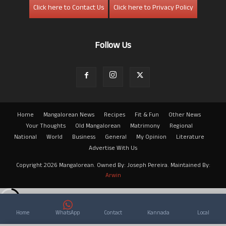
Click here to Contact Us
Click here to Privacy Policy
Follow Us
Home
Mangalorean News
Recipes
Fit & Fun
Other News
Your Thoughts
Old Mangalorean
Matrimony
Regional
National
World
Business
General
My Opinion
Literature
Advertise With Us
Copyright 2026 Mangalorean. Owned By: Joseph Pereira. Maintained By:
Arwin
Home
WhatsApp
Contact
Kannada
Local