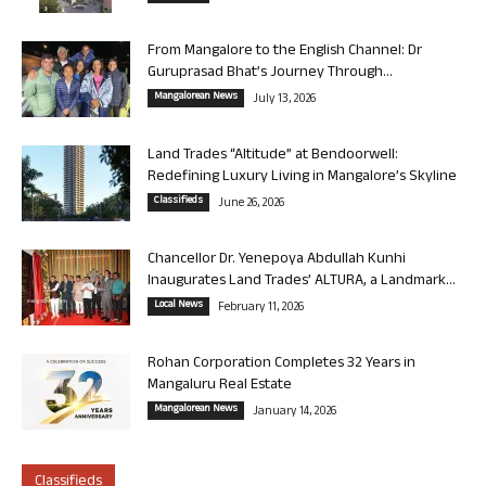
From Mangalore to the English Channel: Dr
Guruprasad Bhat’s Journey Through...
Mangalorean News
July 13, 2026
Land Trades “Altitude” at Bendoorwell:
Redefining Luxury Living in Mangalore’s Skyline
Classifieds
June 26, 2026
Chancellor Dr. Yenepoya Abdullah Kunhi
Inaugurates Land Trades’ ALTURA, a Landmark...
Local News
February 11, 2026
Rohan Corporation Completes 32 Years in
Mangaluru Real Estate
Mangalorean News
January 14, 2026
Classifieds