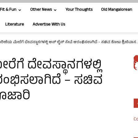
Fit & Fun
Other News
Your Thoughts
Old Mangalorean
Literature
Advertise With Us
ೊರೀಕೆಯ ಮೇರೆಗೆ ದೇವಸ್ಥಾನಗಳಲ್ಲಿ ಆನ್ ಲೈನ್ ಸೇವೆ ಆರಂಭಿಸಲಾಗಿದೆ – ಸಚಿವ ಕೋಟ ಶ್ರೀನಿವಾಸ..
ರೆಗೆ ದೇವಸ್ಥಾನಗಳಲ್ಲಿ
ರಂಭಿಸಲಾಗಿದೆ – ಸಚಿವ
ೂಜಾರಿ
Co