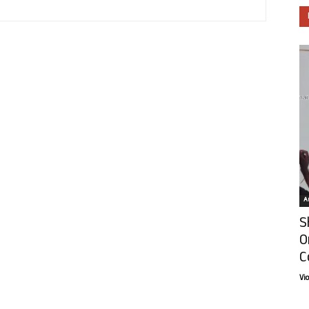
Ar
S
O
C
Vi