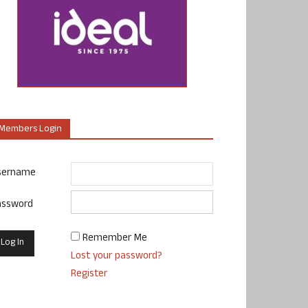
Members Login
sername
assword
Remember Me
Lost your password?
Register