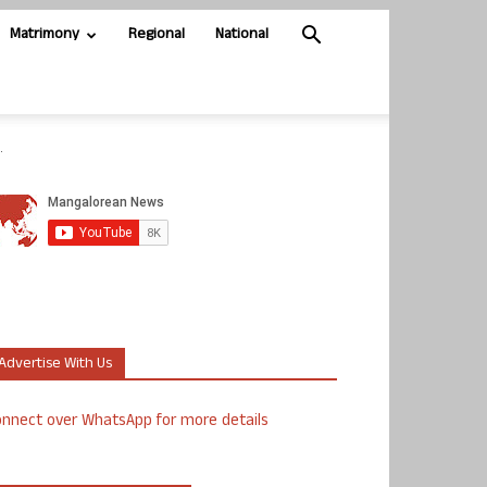
Matrimony
Regional
National
.
Advertise With Us
nnect over WhatsApp for more details