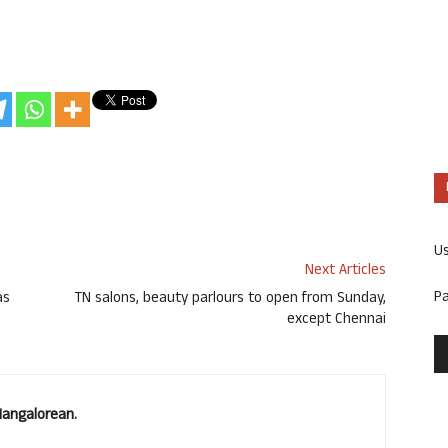
U
Next Articles
P
as
TN salons, beauty parlours to open from Sunday,
except Chennai
Mangalorean.