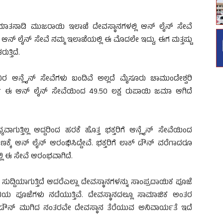
ಾತನಾಡಿ ಮುಜರಾಯಿ ಇಲಾಖೆ ದೇವಸ್ಥಾನಗಳಲ್ಲಿ ಆನ್ ಲೈನ್ ಸೇವೆ
ೆ ಆನ್ ಲೈನ್ ಸೇವೆ ನಮ್ಮ ಇಲಾಖೆಯಲ್ಲಿ ಈ ಮೊದಲೇ ಇದ್ದು, ಈಗ ಮತ್ತಷ್ಟು
ತ್ತಿದೆ.
ಿರ ಆನ್ಲೈನ್ ಸೇವೆಗಳು ಬಂದಿವೆ ಅಲ್ಲದೆ ಮೈಸೂರು ಚಾಮುಂಡೇಶ್ವರಿ
್ಷ ಈ ಆನ್ ಲೈನ್ ಸೇವೆಯಿಂದ 49.50 ಲಕ್ಷ ರುಪಾಯಿ ಜಮಾ ಆಗಿದೆ
ಯವಾಗುತ್ತಿಲ್ಲ ಆದ್ದರಿಂದ ಹರಕೆ ಹೊತ್ತ ಭಕ್ತರಿಗೆ ಆನ್ಲೈನ್ ಸೇವೆಯಿಂದ
ಣಕ್ಕೆ ಆನ್ ಲೈನ್ ಆರಂಭಿಸಿದ್ದೇವೆ. ಭಕ್ತರಿಗೆ ಲಾಕ್ ಡೌನ್ ವರೆಗಾದರೂ
ಲ್ಲಿ ಈ ಸೇವೆ ಆರಂಭವಾಗಿದೆ.
ು ಸುದ್ದಿಯಾಗುತ್ತಿದೆ ಆದರೆಎಲ್ಲಾ ದೇವಸ್ಥಾನಗಳನ್ನು ಸಾಂಪ್ರದಾಯಿಕ ಪೂಜೆ
ಾಲಮಿತಿಯ ಪೂಜೆಗಳು ನಡೆಯುತ್ತಿವೆ. ದೇವಸ್ಥಾನದಲ್ಲೂ ಸಾಮಾಜಿಕ ಅಂತರ
ಕ್ ಡೌನ್ ಮುಗಿದ ನಂತರವೇ ದೇವಸ್ಥಾನ ತೆರೆಯುವ ಅನಿವಾರ್ಯತೆ ಇದೆ