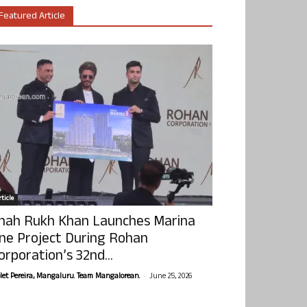
Featured Article
ticle
hah Rukh Khan Launches Marina
ne Project During Rohan
orporation’s 32nd...
-
olet Pereira, Mangaluru. Team Mangalorean.
June 25, 2026