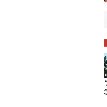
C
La
Be
Lu
Ma