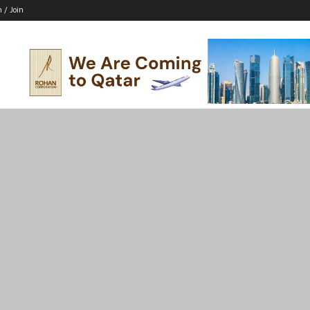
n / Join