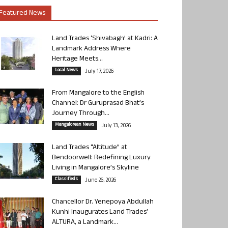
Featured News
Land Trades ‘Shivabagh’ at Kadri: A
Landmark Address Where
Heritage Meets...
Local News
July 17, 2026
From Mangalore to the English
Channel: Dr Guruprasad Bhat’s
Journey Through...
Mangalorean News
July 13, 2026
Land Trades “Altitude” at
Bendoorwell: Redefining Luxury
Living in Mangalore’s Skyline
Classifieds
June 26, 2026
Chancellor Dr. Yenepoya Abdullah
Kunhi Inaugurates Land Trades’
ALTURA, a Landmark...