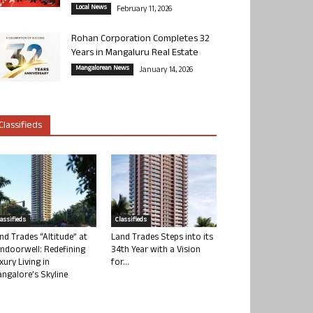
Local News
February 11, 2026
Rohan Corporation Completes 32
Years in Mangaluru Real Estate
Mangalorean News
January 14, 2026
Classifieds
lassifieds
Classifieds
nd Trades “Altitude” at
Land Trades Steps into its
ndoorwell: Redefining
34th Year with a Vision
xury Living in
for...
ngalore’s Skyline