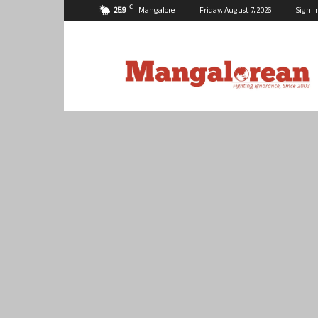
C
25.9
Mangalore
Friday, August 7, 2026
Sign I
Mangalorean.com