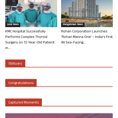
Local News
Mangalorean News
KMC Hospital Successfully
Rohan Corporation Launches
Performs Complex Thyroid
‘Rohan Marina One’ – India’s First
Surgery on 72-Year-Old Patient
All Sea-Facing...
in...
Obituary
Congratulations
Captured Moments