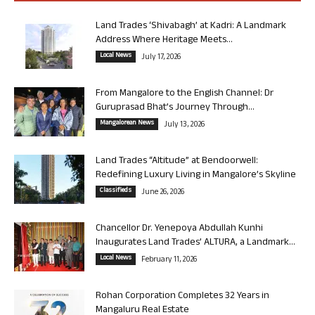
Land Trades ‘Shivabagh’ at Kadri: A Landmark
Address Where Heritage Meets...
Local News
July 17, 2026
From Mangalore to the English Channel: Dr
Guruprasad Bhat’s Journey Through...
Mangalorean News
July 13, 2026
Land Trades “Altitude” at Bendoorwell:
Redefining Luxury Living in Mangalore’s Skyline
Classifieds
June 26, 2026
Chancellor Dr. Yenepoya Abdullah Kunhi
Inaugurates Land Trades’ ALTURA, a Landmark...
Local News
February 11, 2026
Rohan Corporation Completes 32 Years in
Mangaluru Real Estate