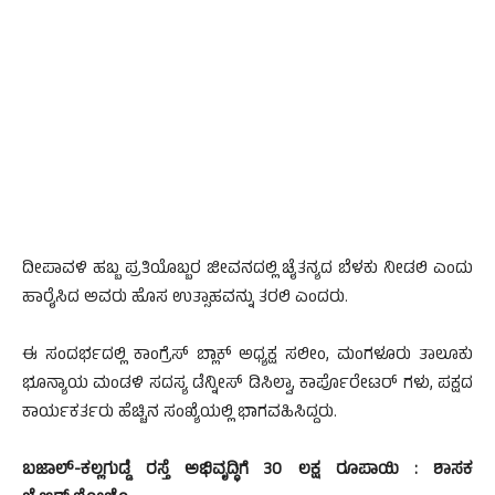
ದೀಪಾವಳಿ ಹಬ್ಬ ಪ್ರತಿಯೊಬ್ಬರ ಜೀವನದಲ್ಲಿ ಚೈತನ್ಯದ ಬೆಳಕು ನೀಡಲಿ ಎಂದು
ಹಾರೈಸಿದ ಅವರು ಹೊಸ ಉತ್ಸಾಹವನ್ನು ತರಲಿ ಎಂದರು.
ಈ ಸಂದರ್ಭದಲ್ಲಿ ಕಾಂಗ್ರೆಸ್ ಬ್ಲಾಕ್ ಅಧ್ಯಕ್ಷ ಸಲೀಂ, ಮಂಗಳೂರು ತಾಲೂಕು
ಭೂನ್ಯಾಯ ಮಂಡಳಿ ಸದಸ್ಯ ಡೆನ್ನೀಸ್ ಡಿಸಿಲ್ವಾ, ಕಾರ್ಪೊರೇಟರ್ ಗಳು, ಪಕ್ಷದ
ಕಾರ್ಯಕರ್ತರು ಹೆಚ್ಚಿನ ಸಂಖ್ಯೆಯಲ್ಲಿ ಭಾಗವಹಿಸಿದ್ದರು.
ಬಜಾಲ್-ಕಲ್ಲಗುಡ್ಡೆ ರಸ್ತೆ ಅಭಿವೃದ್ಧಿಗೆ 30 ಲಕ್ಷ ರೂಪಾಯಿ : ಶಾಸಕ