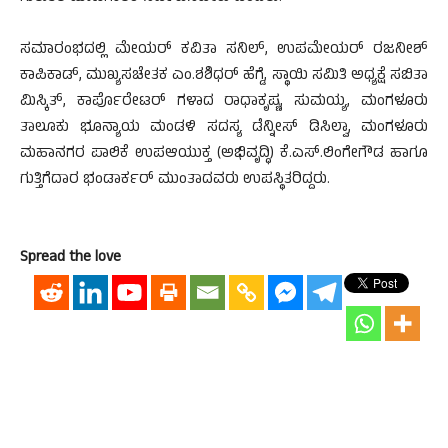
ಸಮಾರಂಭದಲ್ಲಿ ಮೇಯರ್ ಕವಿತಾ ಸನಿಲ್, ಉಪಮೇಯರ್ ರಜನೀಶ್
ಕಾಪಿಕಾಡ್, ಮುಖ್ಯಸಚೇತಕ ಎಂ.ಶಶಿಧರ್ ಹೆಗ್ಡೆ, ಸ್ಥಾಯಿ ಸಮಿತಿ ಅಧ್ಯಕ್ಷೆ ಸಬಿತಾ
ಮಿಸ್ಕಿತ್, ಕಾರ್ಪೊರೇಟರ್ ಗಳಾದ ರಾಧಾಕೃಷ್ಣ, ಸುಮಯ್ಯ, ಮಂಗಳೂರು
ತಾಲೂಕು ಭೂನ್ಯಾಯ ಮಂಡಳಿ ಸದಸ್ಯ ಡೆನ್ನೀಸ್ ಡಿಸಿಲ್ವಾ, ಮಂಗಳೂರು
ಮಹಾನಗರ ಪಾಲಿಕೆ ಉಪಆಯುಕ್ತ (ಅಭಿವೃದ್ಧಿ) ಕೆ.ಎಸ್.ಲಿಂಗೇಗೌಡ ಹಾಗೂ
ಗುತ್ತಿಗೆದಾರ ಭಂಡಾರ್ಕರ್ ಮುಂತಾದವರು ಉಪಸ್ಥಿತರಿದ್ದರು.
Spread the love