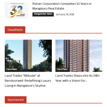
Rohan Corporation Completes 32 Years in
Mangaluru Real Estate
Mangalorean News
January 14, 2026
Classifieds
Classifieds
Classifieds
Land Trades “Altitude” at
Land Trades Steps into its 34th
Bendoorwell: Redefining Luxury
Year with a Vision for...
Living in Mangalore’s Skyline
Sponsored