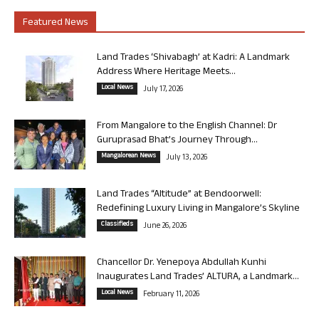
Featured News
Land Trades ‘Shivabagh’ at Kadri: A Landmark
Address Where Heritage Meets...
Local News
July 17, 2026
From Mangalore to the English Channel: Dr
Guruprasad Bhat’s Journey Through...
Mangalorean News
July 13, 2026
Land Trades “Altitude” at Bendoorwell:
Redefining Luxury Living in Mangalore’s Skyline
Classifieds
June 26, 2026
Chancellor Dr. Yenepoya Abdullah Kunhi
Inaugurates Land Trades’ ALTURA, a Landmark...
Local News
February 11, 2026