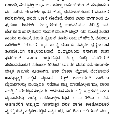
ಶಾಬಂದ್ರಿ ನೇತೃತ್ವದಲ್ಲಿ ಭಟ್ಕಳ ಅಸಾದುಲ್ಲಾ ಅಸೋಶಿಯೇಶನ್ ಸಂಘಟಿಸಲು
ಮುಂದಾಗಿದೆ. ಈಗಾಗಲೇ ಭಾರತ ಕಬಡ್ಡಿ ಫೆಡರೇಶನ್‍ನೊಂದಿಗೆ ಮಾತುಕತೆ
ನಡೆಸಲಾಗಿದ್ದು, ಹಸಿರು ನಿಶಾನೆ ದೊರೆತಿದೆ. ದೇಶದ ವಿವಿಧ ಭಾಗಗಳಿಂದ 25
ಪ್ರಮುಖ ತಂಡಗಳು ಪಂದ್ಯಾವಳಿಯಲ್ಲಿ ಭಾಗವಹಿಸುವ ನಿರೀಕ್ಷೆ ಇದೆ.
ಬೆಂಗಳೂರು ಬುಲ್ಸ್ ತಂಡದ ನಾಯಕ ಮಂಜಿತ್ ಚಿಲ್ಲರ್, ಯು ಮುಂಬೈ ತಂಡದ
ನಾಯಕ ಅನೂಪ್, ತೆಲುಗು ಟೈಟಾನ್ ತಂಡದ ರಾಹುಲ್ ಚೌಧರಿ, ದೆಹಲಿಯ
ಕಾಶಿಲಿಂಗ್ ಸೇರಿದಂತೆ ಖ್ಯಾತ ಕಬಡ್ಡಿ ಪಟುಗಳು ತಮ್ಮದೇ ಪ್ರತ್ಯೇಕವಾದ
ತಂಡದೊಂದಿಗೆ ಕಣಕ್ಕಿಳಿಯಲಿದ್ದಾರೆ. ಪಂದ್ಯಾವಳಿಯು ಕರ್ನಾಟಕ ಕಬಡ್ಡಿ
ಫೆಡರೇಶನ್ ಹಾಗೂ ಉತ್ತರಕನ್ನಡ ಜಿಲ್ಲಾ ಕಬಡ್ಡಿ ಫೆಡರೇಶನ್
ಸಹಕಾರದೊಂದಿಗೆ ಡಿಸೆಂಬರ್ 10ರಿಂದ 14ರವರೆಗೆ ನಡೆಯಲಿದೆ. ಈಗಾಗಲೇ
ಭಟ್ಕಳ ತಾಲೂಕು ಕ್ರೀಡಾಂಗಣ, ಜಾಲಿ ಕೋಲಾ ಮೈದಾನ, ವೆಂಕಟಾಪುರ
ಐಸ್‍ಫ್ಯಾಕ್ಟರಿ ಪಕ್ಕದ ಮೈದಾನ, ಭಟ್ಕಳ ಅಂಜುಮನ್ ಕಾಲೇಜು
ಮೈದಾನಗಳನ್ನು ಪಂದ್ಯಾವಳಿ ನಡೆಸಲು ಪಟ್ಟಿ ಮಾಡಿಕೊಳ್ಳಲಾಗಿದ್ದು, ಭಾರತ
ಕಬಡ್ಡಿ ಫೆಡರೇಶನ್ನಿನ ವೀಕ್ಷಕರು ಆಗಮಿಸಿದ ನಂತರವಷ್ಟೇ ಇವುಗಳಲ್ಲಿ ಒಂದು
ಮೈದಾನವನ್ನು ಆಯ್ಕೆ ಮಾಡಿಕೊಳ್ಳಲಾಗುತ್ತದೆ ಎಂದು ತಿಳಿದು ಬಂದಿದೆ.
ಆಟಗಾರರಿಗೆ ಅತ್ಯುತ್ತಮ ಗುಣಮಟ್ಟದ ವಸತಿ ಹಾಗೂ ಊಟೋಪಚಾರ
ವ್ಯವಸ್ಥೆಯನ್ನು ಕಲ್ಪಿಸಲಾಗುತ್ತಿದೆ. ಕನ್ನಡ ಚಿತ್ರ ತಾರೆ ಶಿವರಾಜಕುಮಾರ್ ಮುಖ್ಯ