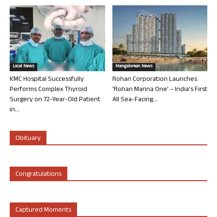
Local News
Mangalorean News
KMC Hospital Successfully
Rohan Corporation Launches
Performs Complex Thyroid
‘Rohan Marina One’ – India’s First
Surgery on 72-Year-Old Patient
All Sea-Facing...
in...
Obituary
Congratulations
Captured Moments