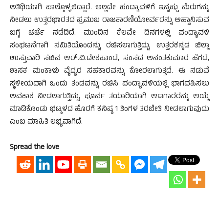
ಅತಿಥಿಯಾಗಿ ಪಾಲ್ಗೊಳ್ಳಲಿದ್ದಾರೆ. ಅಲ್ಲದೇ ಪಂದ್ಯಾವಳಿಗೆ ಇನ್ನಷ್ಟು ಮೆರುಗನ್ನು
ನೀಡಲು ಉತ್ತರಭಾರತದ ಪ್ರಮುಖ ರಾಜಕಾರಣಿಯೋರ್ವರನ್ನು ಆಹ್ವಾನಿಸುವ
ಬಗ್ಗೆ ಚರ್ಚೆ ನಡೆದಿದೆ. ಮುಂದಿನ ಕೆಲವೇ ದಿನಗಳಲ್ಲಿ ಪಂದ್ಯಾವಳಿ
ಸಂಘಟನೆಗಾಗಿ ಸಮಿತಿಯೊಂದನ್ನು ರಚಿಸಲಾಗುತ್ತಿದ್ದು, ಉತ್ತರಕನ್ನಡ ಜಿಲ್ಲಾ
ಉಸ್ತುವಾರಿ ಸಚಿವ ಆರ್.ವಿ.ದೇಶಪಾಂಡೆ, ಸಂಸದ ಅನಂತಕುಮಾರ ಹೆಗಡೆ,
ಶಾಸಕ ಮಂಕಾಳು ವೈದ್ಯರ ಸಹಕಾರವನ್ನು ಕೋರಲಾಗುತ್ತದೆ. ಈ ನಡುವೆ
ಸ್ಥಳೀಯವಾಗಿ ಒಂದು ತಂಡವನ್ನು ರಚಿಸಿ ಪಂದ್ಯಾವಳಿಯಲ್ಲಿ ಭಾಗವಹಿಸಲು
ಅವಕಾಶ ನೀಡಲಾಗುತ್ತಿದ್ದು, ಪೂರ್ವ ತಯಾರಿಯಾಗಿ ಆಟಗಾರರನ್ನು ಅಯ್ಕೆ
ಮಾಡಿಕೊಂಡು ಭಟ್ಕಳದ ಹೊರಗೆ ಕನಿಷ್ಠ 1 ತಿಂಗಳ ತರಬೇತಿ ನೀಡಲಾಗುವುದು
ಎಂಬ ಮಾಹಿತಿ ಲಭ್ಯವಾಗಿದೆ.
Spread the love