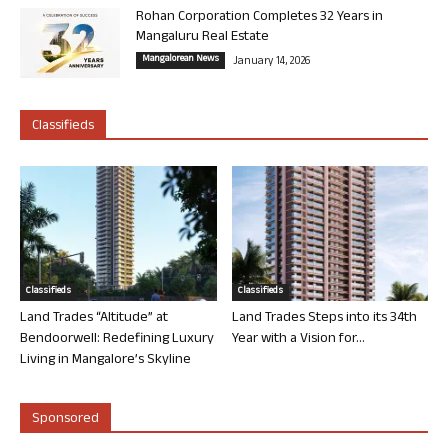
Rohan Corporation Completes 32 Years in
Mangaluru Real Estate
Mangalorean News
January 14, 2026
Classifieds
Classifieds
Classifieds
Land Trades “Altitude” at
Land Trades Steps into its 34th
Bendoorwell: Redefining Luxury
Year with a Vision for...
Living in Mangalore’s Skyline
Sponsored