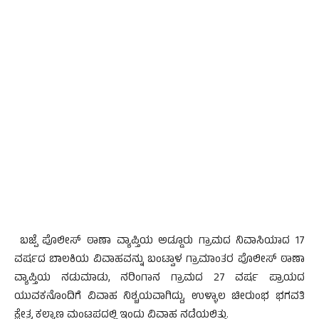
ಬಜ್ಪೆ ಪೊಲೀಸ್ ಠಾಣಾ ವ್ಯಾಪ್ತಿಯ ಅಡ್ಡೂರು ಗ್ರಾಮದ ನಿವಾಸಿಯಾದ 17
ವರ್ಷದ ಬಾಲಕಿಯ ವಿವಾಹವನ್ನು ಬಂಟ್ವಾಳ ಗ್ರಾಮಾಂತರ ಪೊಲೀಸ್ ಠಾಣಾ
ವ್ಯಾಪ್ತಿಯ ನಡುಮಾಡು, ನರಿಂಗಾನ ಗ್ರಾಮದ 27 ವರ್ಷ ಪ್ರಾಯದ
ಯುವಕನೊಂದಿಗೆ ವಿವಾಹ ನಿಶ್ಚಯವಾಗಿದ್ದು, ಉಳ್ಳಾಲ ಚೀರುಂಭ ಭಗವತಿ
ಕ್ಷೇತ್ರ ಕಲ್ಯಾಣ ಮಂಟಪದಲ್ಲಿ ಇಂದು ವಿವಾಹ ನಡೆಯಲಿತ್ತು.