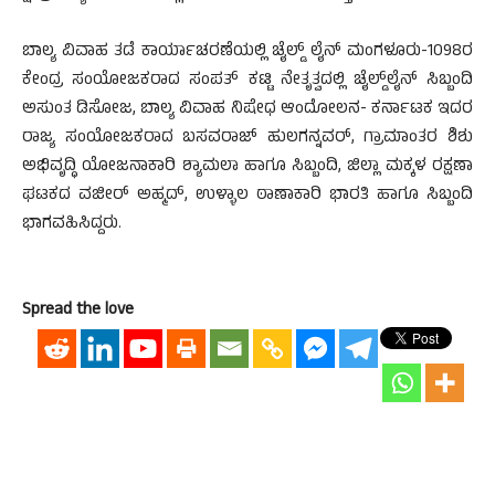
ಬಾಲ್ಯ ವಿವಾಹ ತಡೆ ಕಾರ್ಯಾಚರಣೆಯಲ್ಲಿ ಚೈಲ್ಡ್ ಲೈನ್ ಮಂಗಳೂರು-1098ರ
ಕೇಂದ್ರ ಸಂಯೋಜಕರಾದ ಸಂಪತ್ ಕಟ್ಟಿ ನೇತೃತ್ವದಲ್ಲಿ ಚೈಲ್ಡ್‌ಲೈನ್ ಸಿಬ್ಬಂದಿ
ಅಸುಂತ ಡಿಸೋಜ, ಬಾಲ್ಯ ವಿವಾಹ ನಿಷೇಧ ಆಂದೋಲನ- ಕರ್ನಾಟಕ ಇದರ
ರಾಜ್ಯ ಸಂಯೋಜಕರಾದ ಬಸವರಾಜ್ ಹುಲಗನ್ನವರ್, ಗ್ರಾಮಾಂತರ ಶಿಶು
ಅಭಿವೃದ್ಧಿ ಯೋಜನಾಕಾರಿ ಶ್ಯಾಮಲಾ ಹಾಗೂ ಸಿಬ್ಬಂದಿ, ಜಿಲ್ಲಾ ಮಕ್ಕಳ ರಕ್ಷಣಾ
ಘಟಕದ ವಜೀರ್ ಅಹ್ಮದ್, ಉಳ್ಳಾಲ ಠಾಣಾಕಾರಿ ಭಾರತಿ ಹಾಗೂ ಸಿಬ್ಬಂದಿ
ಭಾಗವಹಿಸಿದ್ದರು.
Spread the love