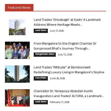
Featured News
Land Trades ‘Shivabagh’ at Kadri: A Landmark
Address Where Heritage Meets...
Local News
July 17, 2026
From Mangalore to the English Channel: Dr
Guruprasad Bhat’s Journey Through...
Mangalorean News
July 13, 2026
Land Trades “Altitude” at Bendoorwell:
Redefining Luxury Living in Mangalore’s Skyline
Classifieds
June 26, 2026
Chancellor Dr. Yenepoya Abdullah Kunhi
Inaugurates Land Trades’ ALTURA, a Landmark...
Local News
February 11, 2026