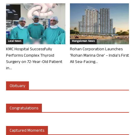
Local News
Mangalorean News
KMC Hospital Successfully
Rohan Corporation Launches
Performs Complex Thyroid
‘Rohan Marina One’ – India’s First
Surgery on 72-Year-Old Patient
All Sea-Facing...
in...
Obituary
Congratulations
Captured Moments