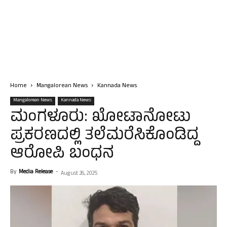
Home
Mangalorean News
Kannada News
Mangalorean News
Kannada News
ಮಂಗಳೂರು: ಖೋಟಾನೋಟು
ಪ್ರಕರಣದಲ್ಲಿ ತಲೆಮರೆಸಿಕೊಂಡಿದ್ದ
ಆರೋಪಿ ಬಂಧನ
By
Media Release
-
August 26, 2025