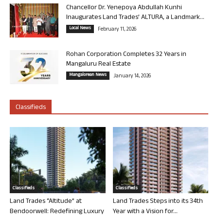
Chancellor Dr. Yenepoya Abdullah Kunhi
Inaugurates Land Trades’ ALTURA, a Landmark...
Local News
February 11, 2026
Rohan Corporation Completes 32 Years in
Mangaluru Real Estate
Mangalorean News
January 14, 2026
Classifieds
Classifieds
Classifieds
Land Trades “Altitude” at
Land Trades Steps into its 34th
Bendoorwell: Redefining Luxury
Year with a Vision for...