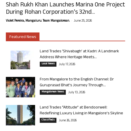
Shah Rukh Khan Launches Marina One Project
During Rohan Corporation’s 32nd...
-
Violet Pereira, Mangaluru. Team Mangalorean.
June 25, 2026
Featured News
Land Trades ‘Shivabagh’ at Kadri: A Landmark
Address Where Heritage Meets...
Local News
July 17, 2026
From Mangalore to the English Channel: Dr
Guruprasad Bhat’s Journey Through...
Mangalorean News
July 13, 2026
Land Trades “Altitude” at Bendoorwell:
Redefining Luxury Living in Mangalore’s Skyline
Classifieds
June 26, 2026