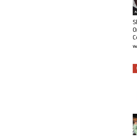
Ar
S
O
C
Vi