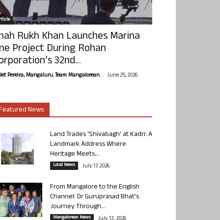
ticle
hah Rukh Khan Launches Marina
ne Project During Rohan
orporation’s 32nd...
-
olet Pereira, Mangaluru. Team Mangalorean.
June 25, 2026
Featured News
Land Trades ‘Shivabagh’ at Kadri: A
Landmark Address Where
Heritage Meets...
Local News
July 17, 2026
From Mangalore to the English
Channel: Dr Guruprasad Bhat’s
Journey Through...
Mangalorean News
July 13, 2026