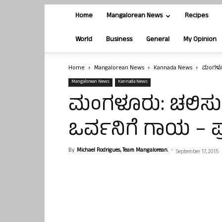
Home
Mangalorean News
Recipes
World
Business
General
My Opinion
Home
Mangalorean News
Kannada News
ಮಂಗಳೂರು
Mangalorean News
Kannada News
ಮಂಗಳೂರು: ಚಲಿಸುತ್ತಿದ್
ಒರ್ವನಿಗೆ ಗಾಯ – 
By
Michael Rodrigues, Team Mangalorean.
-
September 17, 2015