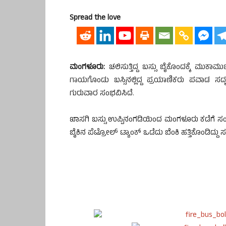
Spread the love
ಮಂಗಳೂರು:
ಚಲಿಸುತ್ತಿದ್ದ ಬಸ್ಸು ಬೈಕೊಂದಕ್ಕೆ ಮುಕ
ಗಾಯಗೊಂಡು ಬಸ್ಸಿನಲ್ಲಿದ್ದ ಪ್ರಯಾಣಿಕರು ಪವಾಡ ಸ
ಗುರುವಾರ ಸಂಭವಿಸಿದೆ.
ಖಾಸಗಿ ಬಸ್ಸು ಉಪ್ಪಿನಂಗಡಿಯಿಂದ ಮಂಗಳೂರು ಕಡೆಗೆ ಸಂಚರಿಸು
ಬೈಕಿನ ಪೆಟ್ರೋಲ್ ಟ್ಯಾಂಕ್ ಒಡೆದು ಬೆಂಕಿ ಹತ್ತಿಕೊಂಡಿದ್ದು