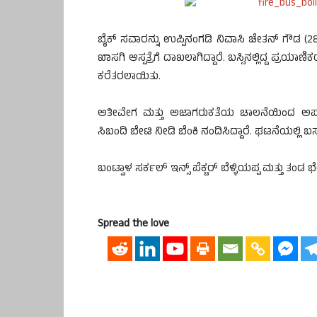
ಬೈಕ್ ಸವಾರನ್ನು ಉಪ್ಪಿನಂಗಡಿ ನಿವಾಸಿ ಚೇತನ್ ಗೌಡ 
ಖಾಸಗಿ ಆಸ್ಪತ್ರೆಗೆ ದಾಖಲಾಗಿದ್ದಾರೆ. ಬಸ್ಸಿನಲ್ಲಿದ್ದ ಪ್ರ
ಕರೆತರಲಾಯಿತು.
ಅತೀವೇಗ ಮತ್ತು ಅಜಾಗರುಕತೆಯ ಚಾಲನೆಯಿಂದ ಅಪಘಾತ 
ಸಿಬಂದಿ ಬೇಟಿ ನೀಡಿ ಬೆಂಕಿ ನಂದಿಸಿದ್ದಾರೆ. ಘಟನೆಯಲ್ಲಿ ಬ
ಬಂಟ್ವಾಳ ಸರ್ಕಲ್ ಇನ್ಸ್ ಪೆಕ್ಟರ್ ಬೆಳ್ಳಿಯಪ್ಪ ಮತ್ತು ತಂಡ 
Spread the love