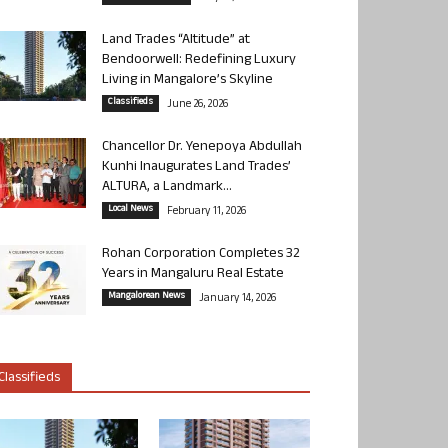
Land Trades “Altitude” at
Bendoorwell: Redefining Luxury
Living in Mangalore’s Skyline
Classifieds
June 26, 2026
Chancellor Dr. Yenepoya Abdullah
Kunhi Inaugurates Land Trades’
ALTURA, a Landmark...
Local News
February 11, 2026
Rohan Corporation Completes 32
Years in Mangaluru Real Estate
Mangalorean News
January 14, 2026
Classifieds