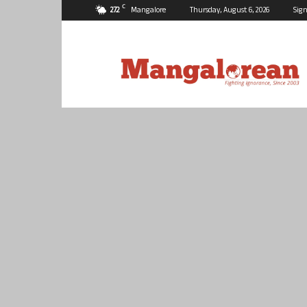
C
27.2
Mangalore
Thursday, August 6, 2026
Sign
Mangalorean.com