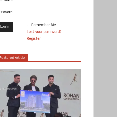
sername
assword
Remember Me
Lost your password?
Register
Featured Article