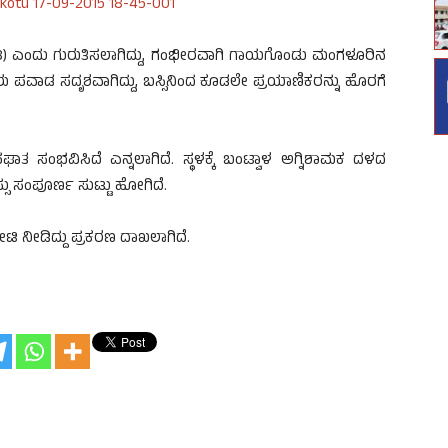
(28) ಎಂದು ಗುರುತಿಸಲಾಗಿದ್ದು, ಗಂಭೀರವಾಗಿ ಗಾಯಗೊಂಡು ಮಂಗಳೂರಿನ
ಯಾಣಿಕರು ಪವಾಡ ಸದೃಶವಾಗಿದ್ದು, ಬಸ್ಸಿನಿಂದ ಕೂಡಲೇ ಪ್ರಯಾಣಿಕರನ್ನು ಹೊರಗೆ
ಸಂಭವಿಸಿದೆ ಎನ್ನಲಾಗಿದೆ. ಸ್ಥಳಕ್ಕೆ ಬಂಟ್ವಾಳ ಅಗ್ನಿಶಾಮಕ ದಳದ
ಸ್ಸು ಸಂಪೂರ್ಣ ಸುಟ್ಟು ಹೋಗಿದೆ.
ಭೇಟಿ ನೀಡಿದ್ದು ಪ್ರಕರಣ ದಾಖಲಾಗಿದೆ.