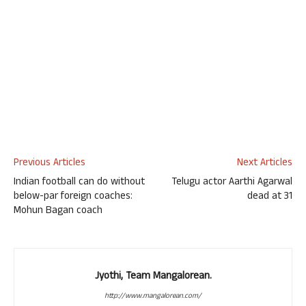
Previous Articles
Next Articles
Indian football can do without
Telugu actor Aarthi Agarwal
below-par foreign coaches:
dead at 31
Mohun Bagan coach
Jyothi, Team Mangalorean.
http://www.mangalorean.com/