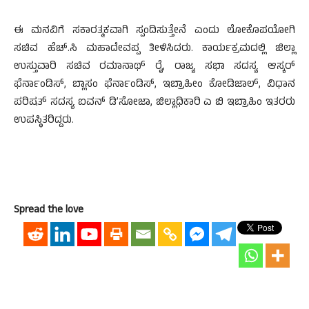
ಈ ಮನವಿಗೆ ಸಕಾರತ್ಮಕವಾಗಿ ಸ್ಪಂದಿಸುತ್ತೇನೆ ಎಂದು ಲೋಕೊಪಯೋಗಿ
ಸಚಿವ ಹೆಚ್.ಸಿ ಮಹಾದೇವಪ್ಪ ತೀಳಿಸಿದರು. ಕಾರ್ಯಕ್ರಮದಲ್ಲಿ ಜಿಲ್ಲಾ
ಉಸ್ತುವಾರಿ ಸಚಿವ ರಮಾನಾಥ್ ರೈ, ರಾಜ್ಯ ಸಭಾ ಸದಸ್ಯ ಆಸ್ಕರ್
ಫೆ‍ರ್ನಾಂಡಿಸ್, ಬ್ಲಾಸಂ ಫೆರ್ನಾಂಡಿಸ್, ಇಬ್ರಾಹೀಂ ಕೋಡಿಜಾಲ್, ವಿಧಾನ
ಪರಿಷತ್ ಸದಸ್ಯ ಐವನ್ ಡಿ’ಸೋಜಾ, ಜಿಲ್ಲಾಧಿಕಾರಿ ಎ ಬಿ ಇಬ್ರಾಹಿಂ ಇತರರು
ಉಪಸ್ಥಿತರಿದ್ದರು.
Spread the love