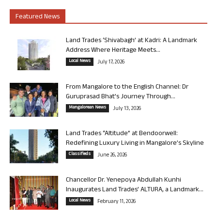
Featured News
Land Trades ‘Shivabagh’ at Kadri: A Landmark
Address Where Heritage Meets...
Local News
July 17, 2026
From Mangalore to the English Channel: Dr
Guruprasad Bhat’s Journey Through...
Mangalorean News
July 13, 2026
Land Trades “Altitude” at Bendoorwell:
Redefining Luxury Living in Mangalore’s Skyline
Classifieds
June 26, 2026
Chancellor Dr. Yenepoya Abdullah Kunhi
Inaugurates Land Trades’ ALTURA, a Landmark...
Local News
February 11, 2026