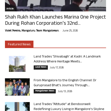
Article
Shah Rukh Khan Launches Marina One Project
During Rohan Corporation’s 32nd...
-
Violet Pereira, Mangaluru. Team Mangalorean.
June 25, 2026
Featured News
Land Trades ‘Shivabagh’ at Kadri: A Landmark
Address Where Heritage Meets...
Local News
July 17, 2026
From Mangalore to the English Channel: Dr
Guruprasad Bhat’s Journey Through...
Mangalorean News
July 13, 2026
Land Trades “Altitude” at Bendoorwell:
Redefining Luxury Living in Mangalore’s Skyline