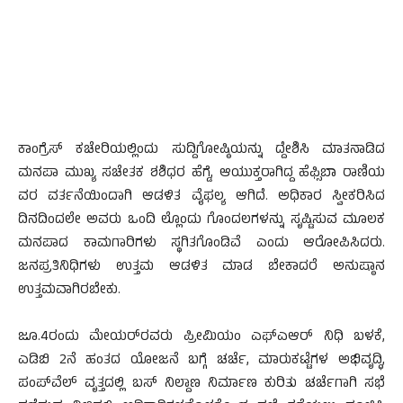
ಕಾಂಗ್ರೆಸ್ ಕಚೇರಿಯಲ್ಲಿಂದು ಸುದ್ದಿಗೋಷ್ಠಿಯನ್ನು ದ್ದೇಶಿಸಿ ಮಾತನಾಡಿದ
ಮನಪಾ ಮುಖ್ಯ ಸಚೇತಕ ಶಶಿಧರ ಹೆಗ್ಡೆ, ಆಯುಕ್ತರಾಗಿದ್ದ ಹೆಫ್ಸಿಬಾ ರಾಣಿಯ
ವರ ವರ್ತನೆಯಿಂದಾಗಿ ಆಡಳಿತ ವೈಫಲ್ಯ ಆಗಿದೆ. ಅಧಿಕಾರ ಸ್ವೀಕರಿಸಿದ
ದಿನದಿಂದಲೇ ಅವರು ಒಂದಿ ಲ್ಲೊಂದು ಗೊಂದಲಗಳನ್ನು ಸೃಷ್ಟಿಸುವ ಮೂಲಕ
ಮನಪಾದ ಕಾಮಗಾರಿಗಳು ಸ್ಥಗಿತಗೊಂಡಿವೆ ಎಂದು ಆರೋಪಿಸಿದರು.
ಜನಪ್ರತಿನಿಧಿಗಳು ಉತ್ತಮ ಆಡಳಿತ ಮಾಡ ಬೇಕಾದರೆ ಅನುಷ್ಠಾನ
ಉತ್ತಮವಾಗಿರಬೇಕು.
ಜೂ.4ರಂದು ಮೇಯರ್‌ರವರು ಪ್ರೀಮಿಯಂ ಎಫ್‌ಎಆರ್ ನಿಧಿ ಬಳಕೆ,
ಎಡಿಬಿ 2ನೆ ಹಂತದ ಯೋಜನೆ ಬಗ್ಗೆ ಚರ್ಚೆ, ಮಾರುಕಟ್ಟೆಗಳ ಅಭಿವೃದ್ಧಿ,
ಪಂಪ್‌ವೆಲ್ ವೃತ್ತದಲ್ಲಿ ಬಸ್ ನಿಲ್ದಾಣ ನಿರ್ಮಾಣ ಕುರಿತು ಚರ್ಚೆಗಾಗಿ ಸಭೆ