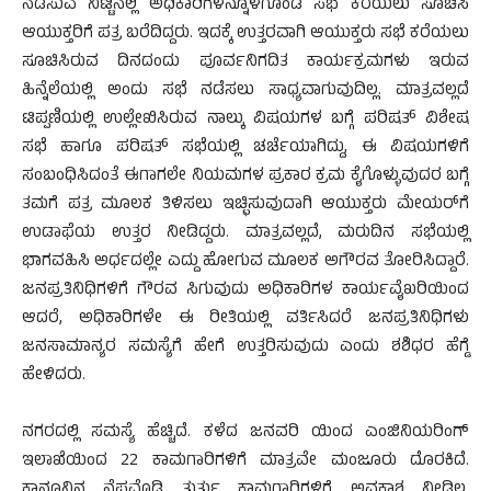
ನಡೆಸುವ ನಿಟ್ಟಿನಲ್ಲಿ ಅಧಿಕಾರಿಗಳನ್ನೊಳಗೊಂಡ ಸಭೆ ಕರೆಯಲು ಸೂಚಿಸಿ
ಆಯುಕ್ತರಿಗೆ ಪತ್ರ ಬರೆದಿದ್ದರು. ಇದಕ್ಕೆ ಉತ್ತರವಾಗಿ ಆಯುಕ್ತರು ಸಭೆ ಕರೆಯಲು
ಸೂಚಿಸಿರುವ ದಿನದಂದು ಪೂರ್ವನಿಗದಿತ ಕಾರ್ಯಕ್ರಮಗಳು ಇರುವ
ಹಿನ್ನೆಲೆಯಲ್ಲಿ ಅಂದು ಸಭೆ ನಡೆಸಲು ಸಾಧ್ಯವಾಗುವುದಿಲ್ಲ. ಮಾತ್ರವಲ್ಲದೆ
ಟಿಪ್ಪಣಿಯಲ್ಲಿ ಉಲ್ಲೇಖಿಸಿರುವ ನಾಲ್ಕು ವಿಷಯಗಳ ಬಗ್ಗೆ ಪರಿಷತ್ ವಿಶೇಷ
ಸಭೆ ಹಾಗೂ ಪರಿಷತ್ ಸಭೆಯಲ್ಲಿ ಚರ್ಚೆಯಾಗಿದ್ದು, ಈ ವಿಷಯಗಳಿಗೆ
ಸಂಬಂಧಿಸಿದಂತೆ ಈಗಾಗಲೇ ನಿಯಮಗಳ ಪ್ರಕಾರ ಕ್ರಮ ಕೈಗೊಳ್ಳುವುದರ ಬಗ್ಗೆ
ತಮಗೆ ಪತ್ರ ಮೂಲಕ ತಿಳಿಸಲು ಇಚ್ಛಿಸುವುದಾಗಿ ಆಯುಕ್ತರು ಮೇಯರ್‌ಗೆ
ಉಡಾಫೆಯ ಉತ್ತರ ನೀಡಿದ್ದರು. ಮಾತ್ರವಲ್ಲದೆ, ಮರುದಿನ ಸಭೆಯಲ್ಲಿ
ಭಾಗವಹಿಸಿ ಅರ್ಧದಲ್ಲೇ ಎದ್ದು ಹೋಗುವ ಮೂಲಕ ಅಗೌರವ ತೋರಿಸಿದ್ದಾರೆ.
ಜನಪ್ರತಿನಿಧಿಗಳಿಗೆ ಗೌರವ ಸಿಗುವುದು ಅಧಿಕಾರಿಗಳ ಕಾರ್ಯವೈಖರಿಯಿಂದ
ಆದರೆ, ಅಧಿಕಾರಿಗಳೇ ಈ ರೀತಿಯಲ್ಲಿ ವರ್ತಿಸಿದರೆ ಜನಪ್ರತಿನಿಧಿಗಳು
ಜನಸಾಮಾನ್ಯರ ಸಮಸ್ಯೆಗೆ ಹೇಗೆ ಉತ್ತರಿಸುವುದು ಎಂದು ಶಶಿಧರ ಹೆಗ್ಡೆ
ಹೇಳಿದರು.
ನಗರದಲ್ಲಿ ಸಮಸ್ಯೆ ಹೆಚ್ಚಿದೆ. ಕಳೆದ ಜನವರಿ ಯಿಂದ ಎಂಜಿನಿಯರಿಂಗ್
ಇಲಾಖೆಯಿಂದ 22 ಕಾಮಗಾರಿಗಳಿಗೆ ಮಾತ್ರವೇ ಮಂಜೂರು ದೊರಕಿದೆ.
ಕಾನೂನಿನ ನೆಪವೊಡ್ಡಿ ತುರ್ತು ಕಾಮಗಾರಿಗಳಿಗೆ ಅವಕಾಶ ನೀಡಿಲ್ಲ.