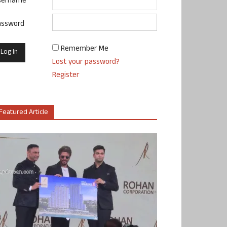
sername
assword
Remember Me
Lost your password?
Register
Featured Article