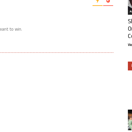
Ar
S
O
want to win.
C
Vi