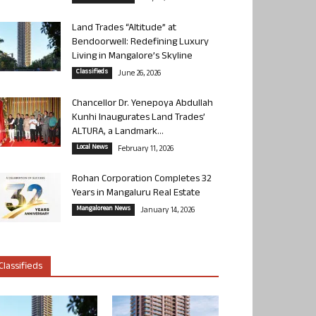
Land Trades “Altitude” at
Bendoorwell: Redefining Luxury
Living in Mangalore’s Skyline
Classifieds
June 26, 2026
Chancellor Dr. Yenepoya Abdullah
Kunhi Inaugurates Land Trades’
ALTURA, a Landmark...
Local News
February 11, 2026
Rohan Corporation Completes 32
Years in Mangaluru Real Estate
Mangalorean News
January 14, 2026
Classifieds