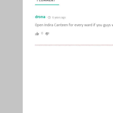
1
COMMENT
drona
6 years ago
Open Indira Canteen for every ward if you guys 
0