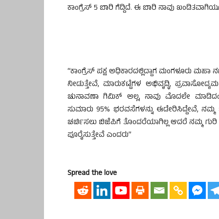
ಕಾಂಗ್ರೆಸ್ 5 ಬಾರಿ ಗೆದ್ದಿದೆ. ಈ ಬಾರಿ ನಾವು ಖಂಡಿತವಾಗಿ
“ಕಾಂಗ್ರೆಸ್ ಪಕ್ಷ ಅಧಿಕಾರದಲ್ಲಿದ್ದಾಗ ಮಂಗಳೂರು ಮಹಾ ನಗರಪಾ
ನೀಡುತ್ತೇವೆ, ಮಾರುಕಟ್ಟೆಗಳ ಅಭಿವೃದ್ಧಿ, ಪ್ರವಾಸೋದ್ಯಮ
ಚುನಾವಣಾ ಗಿಮಿಕ್ ಅಲ್ಲ, ನಾವು ಮೊದಲೇ ಮಾಡಿದಂತೆ
ಸುಮಾರು 95% ಭರವಸೆಗಳನ್ನು ಈಡೇರಿಸಿದ್ದೇವೆ, ನಮ್ಮ ಭ
ಚರ್ಚಿಸಲು ಬಿಜೆಪಿಗೆ ತೊಂದರೆಯಾಗಿಲ್ಲ ಆದರೆ ನಮ್ಮ ಗು
ಪೂರೈಸುತ್ತೇವೆ ಎಂದರು”
Spread the love