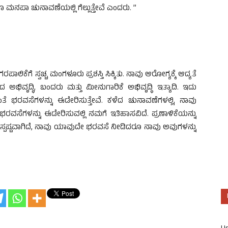
ಯೂ ಮನಪಾ ಚುನಾವಣೆಯಲ್ಲಿ ಗೆಲ್ಲುತ್ತೇವೆ ಎಂದರು. ”
ಲಿಕೆಗೆ ಸ್ವಚ್ಚ ಮಂಗಳೂರು ಪ್ರಶಸ್ತಿ ಸಿಕ್ಕಿತು. ನಾವು ಆರೋಗ್ಯಕ್ಕೆ ಆದ್ಯತೆ
ದ ಅಭಿವೃದ್ಧಿ, ಬಂದರು ಮತ್ತು ಮೀನುಗಾರಿಕೆ ಅಭಿವೃದ್ಧಿ ಇತ್ಯಾದಿ. ಇದು
 ಭರವಸೆಗಳನ್ನು ಈಡೇರಿಸುತ್ತೇವೆ. ಕಳೆದ ಚುನಾವಣೆಗಳಲ್ಲಿ, ನಾವು
ರವಸೆಗಳನ್ನು ಈಡೇರಿಸುವಲ್ಲಿ ನಮಗೆ ಇತಿಹಾಸವಿದೆ. ಪ್ರಣಾಳಿಕೆಯನ್ನು
ರಿ ಸ್ಪಷ್ಟವಾಗಿದೆ, ನಾವು ಯಾವುದೇ ಭರವಸೆ ನೀಡಿದರೂ ನಾವು ಅವುಗಳನ್ನು