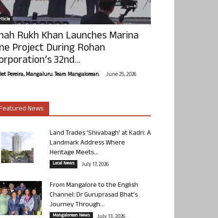
ticle
hah Rukh Khan Launches Marina
ne Project During Rohan
orporation’s 32nd...
-
olet Pereira, Mangaluru. Team Mangalorean.
June 25, 2026
Featured News
Land Trades ‘Shivabagh’ at Kadri: A
Landmark Address Where
Heritage Meets...
Local News
July 17, 2026
From Mangalore to the English
Channel: Dr Guruprasad Bhat’s
Journey Through...
Mangalorean News
July 13, 2026