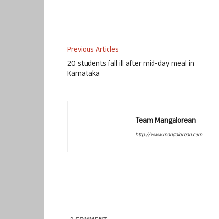
Previous Articles
20 students fall ill after mid-day meal in
Karnataka
Team Mangalorean
http://www.mangalorean.com