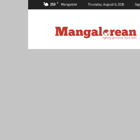
C
25.9
Mangalore
Thursday, August 6, 2026
Sig
Mangalorean.com