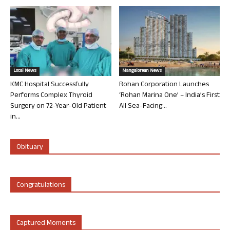
Local News
Mangalorean News
KMC Hospital Successfully
Rohan Corporation Launches
Performs Complex Thyroid
‘Rohan Marina One’ – India’s First
Surgery on 72-Year-Old Patient
All Sea-Facing...
in...
Obituary
Congratulations
Captured Moments