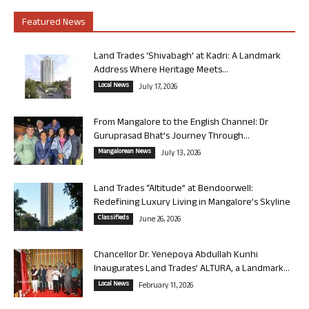
Featured News
Land Trades ‘Shivabagh’ at Kadri: A Landmark
Address Where Heritage Meets...
Local News
July 17, 2026
From Mangalore to the English Channel: Dr
Guruprasad Bhat’s Journey Through...
Mangalorean News
July 13, 2026
Land Trades “Altitude” at Bendoorwell:
Redefining Luxury Living in Mangalore’s Skyline
Classifieds
June 26, 2026
Chancellor Dr. Yenepoya Abdullah Kunhi
Inaugurates Land Trades’ ALTURA, a Landmark...
Local News
February 11, 2026