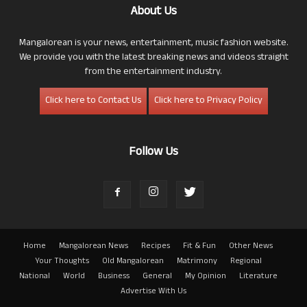
About Us
Mangalorean is your news, entertainment, music fashion website.
We provide you with the latest breaking news and videos straight
from the entertainment industry.
Click here to Contact Us
Click here to Privacy Policy
Follow Us
Home
Mangalorean News
Recipes
Fit & Fun
Other News
Your Thoughts
Old Mangalorean
Matrimony
Regional
National
World
Business
General
My Opinion
Literature
Advertise With Us