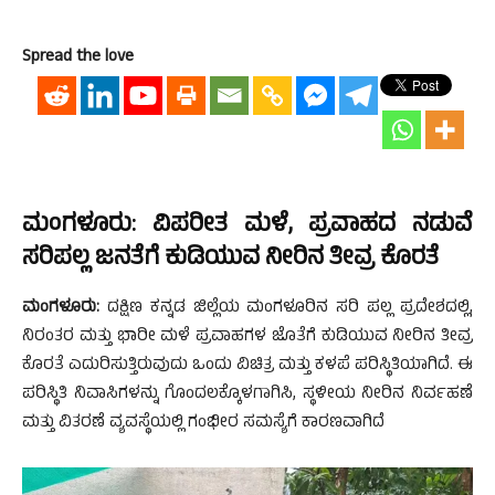
Spread the love
ಮಂಗಳೂರು: ವಿಪರೀತ ಮಳೆ, ಪ್ರವಾಹದ ನಡುವೆ
ಸರಿಪಲ್ಲ ಜನತೆಗೆ ಕುಡಿಯುವ ನೀರಿನ ತೀವ್ರ ಕೊರತೆ
ಮಂಗಳೂರು:
ದಕ್ಷಿಣ ಕನ್ನಡ ಜಿಲ್ಲೆಯ ಮಂಗಳೂರಿನ ಸರಿ ಪಲ್ಲ ಪ್ರದೇಶದಲ್ಲಿ,
ನಿರಂತರ ಮತ್ತು ಭಾರೀ ಮಳೆ ಪ್ರವಾಹಗಳ ಜೊತೆಗೆ ಕುಡಿಯುವ ನೀರಿನ ತೀವ್ರ
ಕೊರತೆ ಎದುರಿಸುತ್ತಿರುವುದು ಒಂದು ವಿಚಿತ್ರ ಮತ್ತು ಕಳಪೆ ಪರಿಸ್ಥಿತಿಯಾಗಿದೆ. ಈ
ಪರಿಸ್ಥಿತಿ ನಿವಾಸಿಗಳನ್ನು ಗೊಂದಲಕ್ಕೊಳಗಾಗಿಸಿ, ಸ್ಥಳೀಯ ನೀರಿನ ನಿರ್ವಹಣೆ
ಮತ್ತು ವಿತರಣೆ ವ್ಯವಸ್ಥೆಯಲ್ಲಿ ಗಂಭೀರ ಸಮಸ್ಯೆಗೆ ಕಾರಣವಾಗಿದೆ