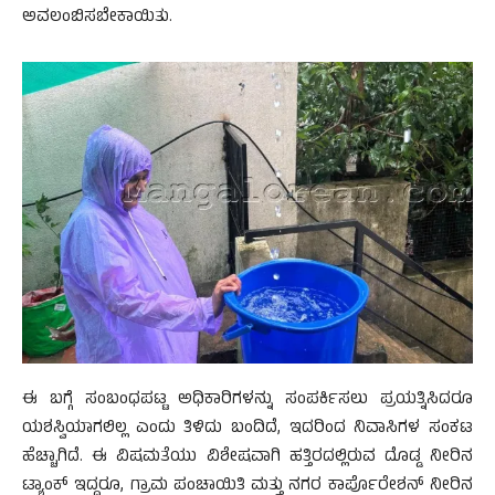
ಅವಲಂಬಿಸಬೇಕಾಯಿತು.
ಈ ಬಗ್ಗೆ ಸಂಬಂಧಪಟ್ಟ ಅಧಿಕಾರಿಗಳನ್ನು ಸಂಪರ್ಕಿಸಲು ಪ್ರಯತ್ನಿಸಿದರೂ
ಯಶಸ್ವಿಯಾಗಲಿಲ್ಲ ಎಂದು ತಿಳಿದು ಬಂದಿದೆ, ಇದರಿಂದ ನಿವಾಸಿಗಳ ಸಂಕಟ
ಹೆಚ್ಚಾಗಿದೆ. ಈ ವಿಷಮತೆಯು ವಿಶೇಷವಾಗಿ ಹತ್ತಿರದಲ್ಲಿರುವ ದೊಡ್ಡ ನೀರಿನ
ಟ್ಯಾಂಕ್ ಇದ್ದರೂ, ಗ್ರಾಮ ಪಂಚಾಯಿತಿ ಮತ್ತು ನಗರ ಕಾರ್ಪೊರೇಶನ್ ನೀರಿನ