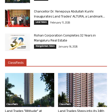
Chancellor Dr. Yenepoya Abdullah Kunhi
Inaugurates Land Trades’ ALTURA, a Landmark...
Local News
February 11, 2026
Rohan Corporation Completes 32 Years in
Mangaluru Real Estate
Mangalorean News
January 14, 2026
Classifieds
Classifieds
Classifieds
Land Trades “Altitude” at
Land Trades Steps into its 34th