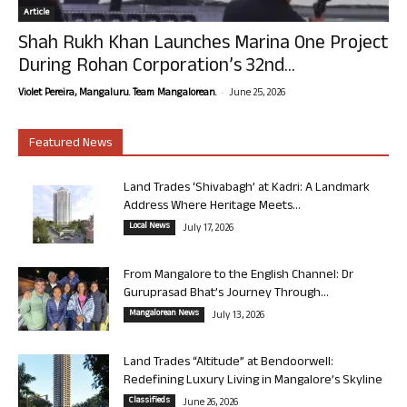
Article
Shah Rukh Khan Launches Marina One Project
During Rohan Corporation’s 32nd...
-
Violet Pereira, Mangaluru. Team Mangalorean.
June 25, 2026
Featured News
Land Trades ‘Shivabagh’ at Kadri: A Landmark
Address Where Heritage Meets...
Local News
July 17, 2026
From Mangalore to the English Channel: Dr
Guruprasad Bhat’s Journey Through...
Mangalorean News
July 13, 2026
Land Trades “Altitude” at Bendoorwell:
Redefining Luxury Living in Mangalore’s Skyline
Classifieds
June 26, 2026