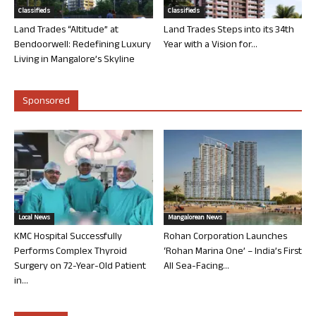
Classifieds
Classifieds
Land Trades “Altitude” at
Land Trades Steps into its 34th
Bendoorwell: Redefining Luxury
Year with a Vision for...
Living in Mangalore’s Skyline
Sponsored
Local News
Mangalorean News
KMC Hospital Successfully
Rohan Corporation Launches
Performs Complex Thyroid
‘Rohan Marina One’ – India’s First
Surgery on 72-Year-Old Patient
All Sea-Facing...
in...