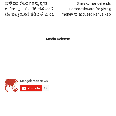
ಜನೌಷಧಿ ಕೇಂದ್ರಗಳನ್ನು ಸ್ಥಗಿತ
Shivakumar defends
ಆದೇಶ ಪುನರ್ ಪರಿಶೀಲಿಸುವಂತೆ
Parameshwara for giving
ದಕ ಜಿಲ್ಲಾ ಯುವ ಜೆಡಿಎಸ್ ಮನವಿ
money to accused Ranya Rao
Media Release