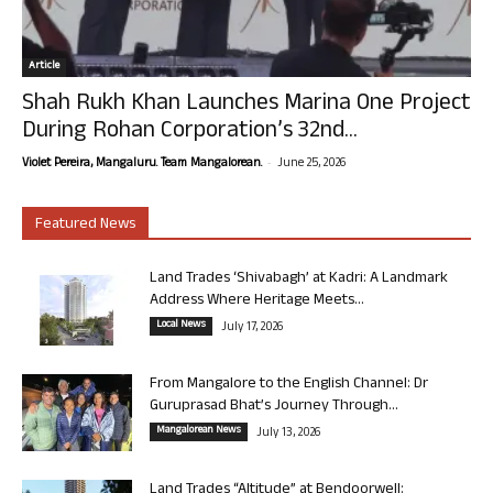
Article
Shah Rukh Khan Launches Marina One Project
During Rohan Corporation’s 32nd...
-
Violet Pereira, Mangaluru. Team Mangalorean.
June 25, 2026
Featured News
Land Trades ‘Shivabagh’ at Kadri: A Landmark
Address Where Heritage Meets...
Local News
July 17, 2026
From Mangalore to the English Channel: Dr
Guruprasad Bhat’s Journey Through...
Mangalorean News
July 13, 2026
Land Trades “Altitude” at Bendoorwell: