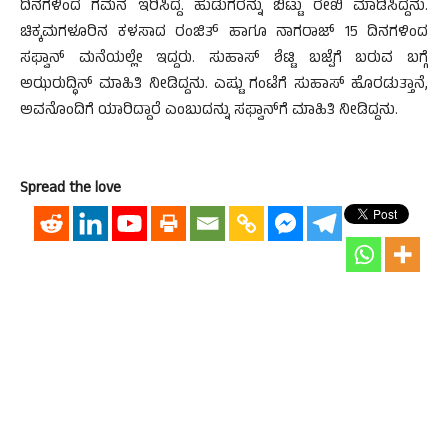
ದಿನಗಳಿಂದ ಗಮನ ಇರಿಸಿದ್ದ. ಹುಡುಗರನ್ನು ಬಿಟ್ಟು ರೇಖಿ ಮಾಡಿಸಿದ್ದನು.
ಚಿಕ್ಕಮಗಳೂರಿನ ಕಳಸಾದ ರಂಜಿತ್ ಹಾಗೂ ನಾಗರಾಜ್ 15 ದಿನಗಳಿಂದ
ಸಫ್ವಾನ್ ಮನೆಯಲ್ಲೇ ಇದ್ದರು. ಸುಹಾಸ್ ಶೆಟ್ಟಿ ಬಜ್ಪೆಗೆ ಬರುವ ಬಗ್ಗೆ
ಅಝರುದ್ಧಿನ್ ಮಾಹಿತಿ ನೀಡಿದ್ದನು. ಎಷ್ಟು ಗಂಟೆಗೆ ಸುಹಾಸ್ ಹೊರಡುತ್ತಾನೆ,
ಅವನೊಂದಿಗೆ ಯಾರಿದ್ದಾರೆ ಎಂಬುದನ್ನು ಸಫ್ವಾನ್​​ಗೆ ಮಾಹಿತಿ ನೀಡಿದ್ದನು.
Spread the love