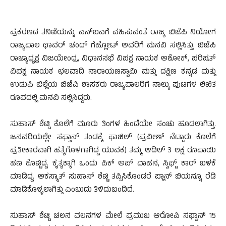
ಪ್ರಕರಣದ ತನಿಖೆಯನ್ನು ಎನ್​ಐಎಗೆ ವಹಿಸುವಂತೆ ರಾಜ್ಯ ಬಿಜೆಪಿ ನಿಯೋಗ
ರಾಜ್ಯಪಾಲ ಥಾವರ್ ಚಂದ್​ ಗೆಹ್ಲೋಟ್​ ಅವರಿಗೆ ಮನವಿ ಸಲ್ಲಿಸಿತ್ತು. ಬಿಜೆಪಿ
ರಾಜ್ಯಾಧ್ಯಕ್ಷ ವಿಜಯೇಂದ್ರ, ವಿಧಾ‌ನಸಭೆ ವಿಪಕ್ಷ ನಾಯಕ ಅಶೋಕ್, ಪರಿಷತ್
ವಿಪಕ್ಷ ನಾಯಕ ಛಲವಾದಿ ನಾರಾಯಣಸ್ವಾಮಿ ಮತ್ತು ದಕ್ಷಿಣ ಕನ್ನಡ ಮತ್ತು
ಉಡುಪಿ ಜಿಲ್ಲೆಯ ಬಿಜೆಪಿ ಶಾಸಕರು ರಾಜ್ಯಪಾಲರಿಗೆ ನಾಲ್ಕು ಪುಟಗಳ ಲಿಖಿತ
ರೂಪದಲ್ಲಿ ಮನವಿ ಸಲ್ಲಿಸಿದ್ದರು.
ಸುಹಾಸ್ ಶೆಟ್ಟಿ ಕೊಲೆಗೆ ಮೂರು ತಿಂಗಳ ಹಿಂದೆಯೇ ಸಂಚು ಹೂಡಲಾಗಿತ್ತು.
ಜನವರಿಯಲ್ಲೇ ಸಫ್ವಾನ್ ತಂಡಕ್ಕೆ ಫಾಜಿಲ್ (ಪ್ರವೀಣ್ ನೆಟ್ಟಾರು ಕೊಲೆಗೆ
ಪ್ರತೀಕಾರವಾಗಿ ಹತ್ಯೆಗೊಳಗಾಗಿದ್ದ ಯುವಕ) ತಮ್ಮ ಆದಿಲ್ 3 ಲಕ್ಷ ರೂಪಾಯಿ
ಹಣ ಕೊಟ್ಟಿದ್ದ. ಕೃತ್ಯಕ್ಕಾಗಿ ಒಂದು ಪಿಕ್ ಅಪ್ ವಾಹನ, ಸ್ವಿಫ್ಟ್ ಕಾರ್ ಬಳಕೆ
ಮಾಡಿದ್ದ. ಅಕಸ್ಮಾತ್ ಸುಹಾಸ್ ಶೆಟ್ಟಿ ತಪ್ಪಿಸಿಕೊಂಡರೆ ಪ್ಲಾನ್ ಬಿಯನ್ನೂ ರೆಡಿ
ಮಾಡಿಕೊಳ್ಳಲಾಗಿತ್ತು ಎಂಬುದು ತಿಳಿದುಬಂದಿದೆ.
ಸುಹಾಸ್ ಶೆಟ್ಟಿ ಚಲನ ವಲನಗಳ ಮೇಲೆ ಪ್ರಮುಖ ಆರೋಪಿ ಸಫ್ವಾನ್ 15