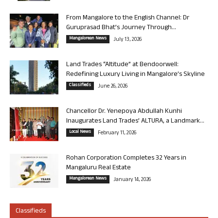
From Mangalore to the English Channel: Dr
Guruprasad Bhat’s Journey Through...
Mangalorean News
July 13, 2026
Land Trades “Altitude” at Bendoorwell:
Redefining Luxury Living in Mangalore’s Skyline
Classifieds
June 26, 2026
Chancellor Dr. Yenepoya Abdullah Kunhi
Inaugurates Land Trades’ ALTURA, a Landmark...
Local News
February 11, 2026
Rohan Corporation Completes 32 Years in
Mangaluru Real Estate
Mangalorean News
January 14, 2026
Classifieds