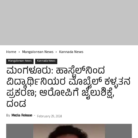
Home
Mangalorean News
Kannada News
Mangalorean News
Kannada News
ಮಂಗಳೂರು: ಹಾಸ್ಟೆಲ್‌ನಿಂದ
ವಿದ್ಯಾರ್ಥಿನಿಯರ ಮೊಬೈಲ್ ಕಳ್ಳತನ
ಪ್ರಕರಣ; ಆರೋಪಿಗೆ ಜೈಲುಶಿಕ್ಷೆ,
ದಂಡ
By
Media Release
-
February 29, 2024