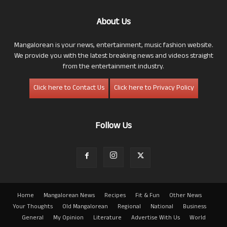
About Us
Mangalorean is your news, entertainment, music fashion website.
We provide you with the latest breaking news and videos straight
from the entertainment industry.
Click here to Contact Us
Click here to Privacy Policy
Follow Us
Home
Mangalorean News
Recipes
Fit & Fun
Other News
Your Thoughts
Old Mangalorean
Regional
National
Business
General
My Opinion
Literature
Advertise With Us
World