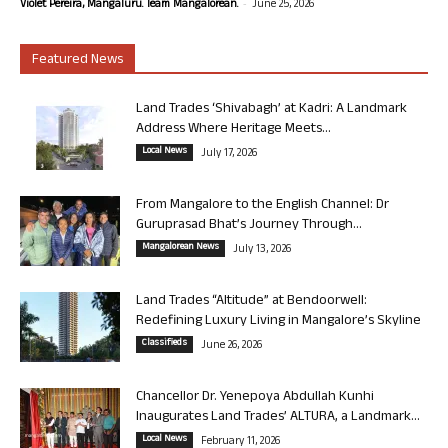
-
Violet Pereira, Mangaluru. Team Mangalorean.
June 25, 2026
Featured News
Land Trades ‘Shivabagh’ at Kadri: A Landmark
Address Where Heritage Meets...
Local News
July 17, 2026
From Mangalore to the English Channel: Dr
Guruprasad Bhat’s Journey Through...
Mangalorean News
July 13, 2026
Land Trades “Altitude” at Bendoorwell:
Redefining Luxury Living in Mangalore’s Skyline
Classifieds
June 26, 2026
Chancellor Dr. Yenepoya Abdullah Kunhi
Inaugurates Land Trades’ ALTURA, a Landmark...
Local News
February 11, 2026