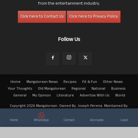
from the entertainment industry.
Click here to Contact Us
Click here to Privacy Policy
Follow Us
Home
Mangalorean News
Recipes
Fit & Fun
Other News
Your Thoughts
Old Mangalorean
Regional
National
Business
General
My Opinion
Literature
Advertise With Us
World
Copyright 2026 Mangalorean. Owned By: Joseph Pereira. Maintained By:
Arwin
Home
WhatsApp
Contact
Kannada
Local