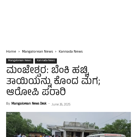
Home
Mangalorean News
Kannada News
Mangalorean News
Kannada News
ಮಂಜೇಶ್ವರ: ಬೆಂಕಿ ಹಚ್ಚಿ
ತಾಯಿಯನ್ನು ಕೊಂದ ಮಗ;
ಆರೋಪಿ ಪರಾರಿ
By
Mangalorean News Desk
-
June 26, 2025