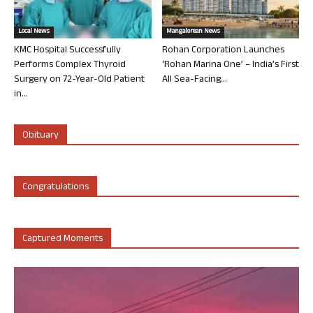
Local News
Mangalorean News
KMC Hospital Successfully
Rohan Corporation Launches
Performs Complex Thyroid
‘Rohan Marina One’ – India’s First
Surgery on 72-Year-Old Patient
All Sea-Facing...
in...
Obituary
Congratulations
Captured Moments