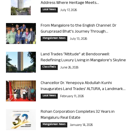
Address Where Heritage Meets...
Local News
July 17, 2026
From Mangalore to the English Channel: Dr
Guruprasad Bhat’s Journey Through...
Mangalorean News
July 13, 2026
Land Trades “Altitude” at Bendoorwell:
Redefining Luxury Living in Mangalore’s Skyline
Classifieds
June 26, 2026
Chancellor Dr. Yenepoya Abdullah Kunhi
Inaugurates Land Trades’ ALTURA, a Landmark...
Local News
February 11, 2026
Rohan Corporation Completes 32 Years in
Mangaluru Real Estate
Mangalorean News
January 14, 2026