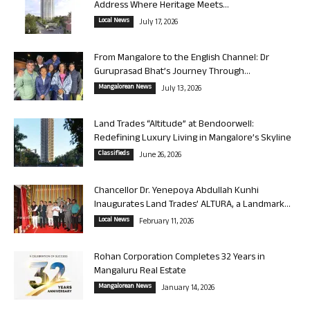
Address Where Heritage Meets...
Local News
July 17, 2026
From Mangalore to the English Channel: Dr
Guruprasad Bhat’s Journey Through...
Mangalorean News
July 13, 2026
Land Trades “Altitude” at Bendoorwell:
Redefining Luxury Living in Mangalore’s Skyline
Classifieds
June 26, 2026
Chancellor Dr. Yenepoya Abdullah Kunhi
Inaugurates Land Trades’ ALTURA, a Landmark...
Local News
February 11, 2026
Rohan Corporation Completes 32 Years in
Mangaluru Real Estate
Mangalorean News
January 14, 2026