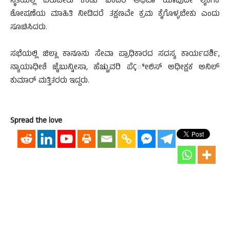
ಸ್ಥಿತಿಯಲ್ಲಿ ಏರುಪೇರು ಕಂಡು ಬಂದರೆ ಅಥವಾ ಯಾವುದೇ ಲೈಂಗಿಕ
ಶೋಷಣೆಯ ಮಾಹಿತಿ ನೀಡಿದರೆ ತಕ್ಷಣವೇ ಕ್ರಮ ಕೈಗೊಳ್ಳಬೇಕು ಎಂದು
ಸೂಚಿಸಿದರು.
ಸಭೆಯಲ್ಲಿ ಜಿಲ್ಲಾ ಕಾನೂನು ಸೇವಾ ಪ್ರಾಧಿಕಾರದ ಸದಸ್ಯ ಕಾರ್ಯದರ್ಶಿ,
ನ್ಯಾಯಾಧೀಶೆ ಜೈಬುನ್ನೀಸಾ, ಹೆಚ್ಚುವರಿ ಪೆÇೀಲಿಸ್ ಅಧೀಕ್ಷಕ ಅನಿಲ್
ಕುಮಾರ್ ಮತ್ತಿತರರು ಇದ್ದರು.
Spread the love