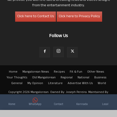
We provide you with the latest breaking news and videos straight
from the entertainment industry.
Click here to Contact Us
Click here to Privacy Policy
Follow Us
Home
Mangalorean News
Recipes
Fit & Fun
Other News
Your Thoughts
Old Mangalorean
Regional
National
Business
General
My Opinion
Literature
Advertise With Us
World
Copyright 2026 Mangalorean. Owned By: Joseph Pereira. Maintained By:
Arwin
Home
WhatsApp
Contact
Kannada
Local