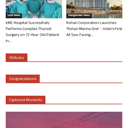
Local News
Mangalorean News
KMC Hospital Successfully
Rohan Corporation Launches
Performs Complex Thyroid
‘Rohan Marina One’ – India’s First
Surgery on 72-Year-Old Patient
All Sea-Facing...
in...
Obituary
Congratulations
Captured Moments