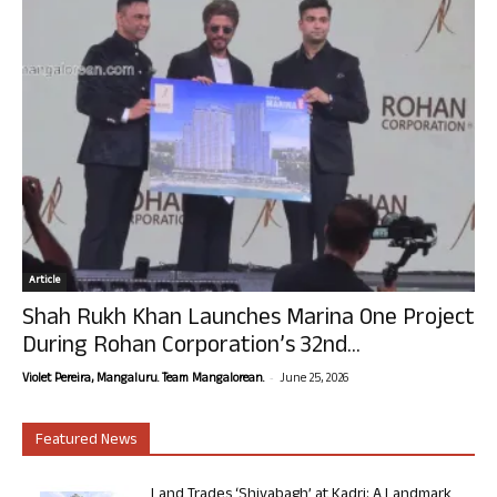
Article
Shah Rukh Khan Launches Marina One Project
During Rohan Corporation’s 32nd...
-
Violet Pereira, Mangaluru. Team Mangalorean.
June 25, 2026
Featured News
Land Trades ‘Shivabagh’ at Kadri: A Landmark