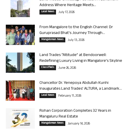
Address Where Heritage Meets...
Local News
July 17, 2026
From Mangalore to the English Channel: Dr
Guruprasad Bhat’s Journey Through...
Mangalorean News
July 13, 2026
Land Trades “Altitude” at Bendoorwell:
Redefining Luxury Living in Mangalore’s Skyline
Classifieds
June 26, 2026
Chancellor Dr. Yenepoya Abdullah Kunhi
Inaugurates Land Trades’ ALTURA, a Landmark...
Local News
February 11, 2026
Rohan Corporation Completes 32 Years in
Mangaluru Real Estate
Mangalorean News
January 14, 2026