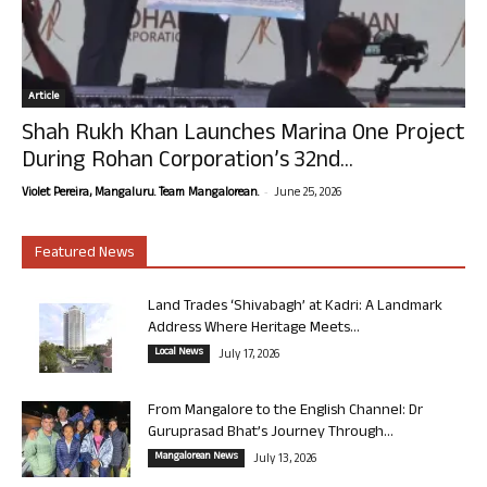
Article
Shah Rukh Khan Launches Marina One Project
During Rohan Corporation’s 32nd...
-
Violet Pereira, Mangaluru. Team Mangalorean.
June 25, 2026
Featured News
Land Trades ‘Shivabagh’ at Kadri: A Landmark
Address Where Heritage Meets...
Local News
July 17, 2026
From Mangalore to the English Channel: Dr
Guruprasad Bhat’s Journey Through...
Mangalorean News
July 13, 2026