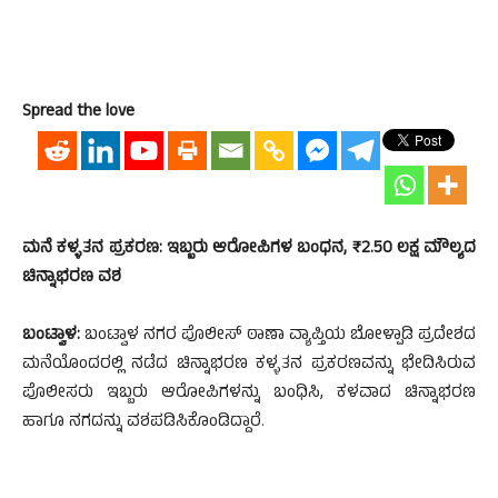
Spread the love
ಮನೆ ಕಳ್ಳತನ ಪ್ರಕರಣ: ಇಬ್ಬರು ಆರೋಪಿಗಳ ಬಂಧನ, ₹2.50 ಲಕ್ಷ ಮೌಲ್ಯದ
ಚಿನ್ನಾಭರಣ ವಶ
ಬಂಟ್ವಾಳ:
ಬಂಟ್ವಾಳ ನಗರ ಪೊಲೀಸ್ ಠಾಣಾ ವ್ಯಾಪ್ತಿಯ ಬೋಳ್ಪಾಡಿ ಪ್ರದೇಶದ
ಮನೆಯೊಂದರಲ್ಲಿ ನಡೆದ ಚಿನ್ನಾಭರಣ ಕಳ್ಳತನ ಪ್ರಕರಣವನ್ನು ಭೇದಿಸಿರುವ
ಪೊಲೀಸರು ಇಬ್ಬರು ಆರೋಪಿಗಳನ್ನು ಬಂಧಿಸಿ, ಕಳವಾದ ಚಿನ್ನಾಭರಣ
ಹಾಗೂ ನಗದನ್ನು ವಶಪಡಿಸಿಕೊಂಡಿದ್ದಾರೆ.