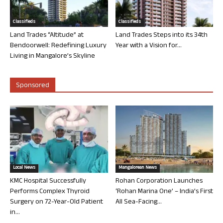
Classifieds
Classifieds
Land Trades “Altitude” at
Land Trades Steps into its 34th
Bendoorwell: Redefining Luxury
Year with a Vision for...
Living in Mangalore’s Skyline
Sponsored
Local News
Mangalorean News
KMC Hospital Successfully
Rohan Corporation Launches
Performs Complex Thyroid
‘Rohan Marina One’ – India’s First
Surgery on 72-Year-Old Patient
All Sea-Facing...
in...