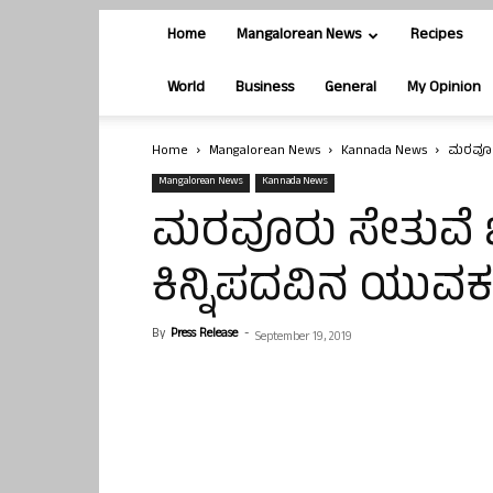
Home
Mangalorean News
Recipes
World
Business
General
My Opinion
Home
Mangalorean News
Kannada News
ಮರವೂರು
Mangalorean News
Kannada News
ಮರವೂರು ಸೇತುವೆ 
ಕಿನ್ನಿಪದವಿನ ಯುವಕ 
By
Press Release
-
September 19, 2019