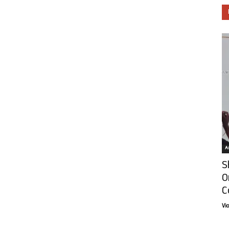
Ar
S
O
C
Vi