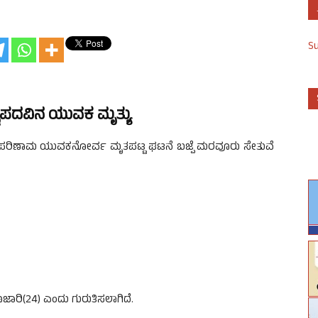
S
ಿಪದವಿನ ಯುವಕ ಮೃತ್ಯು
್ದ ಪರಿಣಾಮ ಯುವಕನೋರ್ವ ಮೃತಪಟ್ಟ ಘಟನೆ ಬಜ್ಪೆ ಮರವೂರು ಸೇತುವೆ
ಪೂಜಾರಿ(24) ಎಂದು ಗುರುತಿಸಲಾಗಿದೆ.