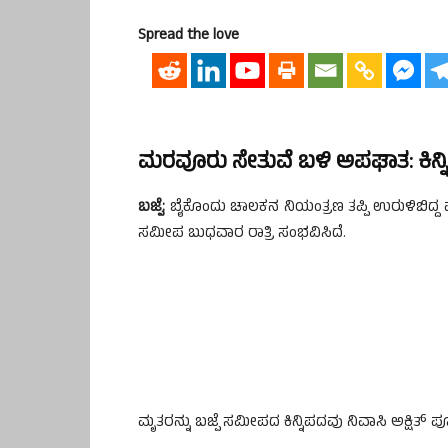
Spread the love
ಮರವೂರು ಸೇತುವೆ ಬಳಿ ಅಪಘಾತ: ಕಿನ್ನ
ಬಜ್ಪೆ:
ಬೈಕೊಂದು ಚಾಲಕನ ನಿಯಂತ್ರಣ ತಪ್ಪಿ ಉರುಳಿಬಿದ
ಸಮೀಪ ಬುಧವಾರ ರಾತ್ರಿ ಸಂಭವಿಸಿದೆ.
ಮೃತರನ್ನು ಬಜ್ಪೆ ಸಮೀಪದ ಕಿನ್ನಿಪದವು ನಿವಾಸಿ ಅಕ್ಷಿತ್ 