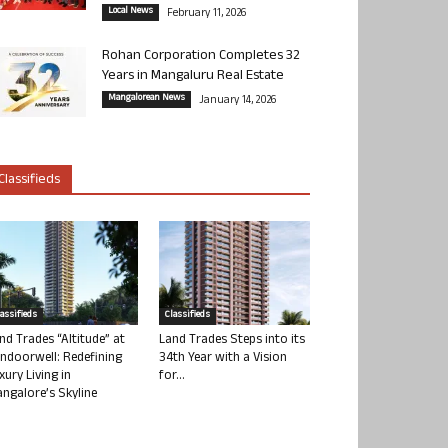
Local News
February 11, 2026
Rohan Corporation Completes 32
Years in Mangaluru Real Estate
Mangalorean News
January 14, 2026
Classifieds
lassifieds
Classifieds
nd Trades “Altitude” at
Land Trades Steps into its
ndoorwell: Redefining
34th Year with a Vision
xury Living in
for...
ngalore’s Skyline