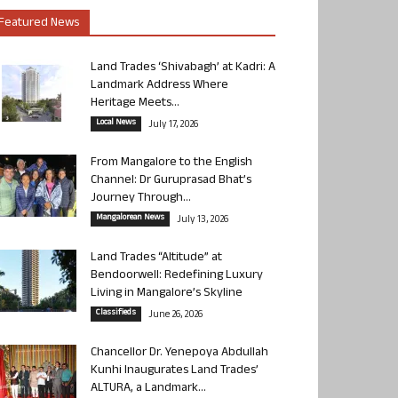
Featured News
Land Trades ‘Shivabagh’ at Kadri: A
Landmark Address Where
Heritage Meets...
Local News
July 17, 2026
From Mangalore to the English
Channel: Dr Guruprasad Bhat’s
Journey Through...
Mangalorean News
July 13, 2026
Land Trades “Altitude” at
Bendoorwell: Redefining Luxury
Living in Mangalore’s Skyline
Classifieds
June 26, 2026
Chancellor Dr. Yenepoya Abdullah
Kunhi Inaugurates Land Trades’
ALTURA, a Landmark...