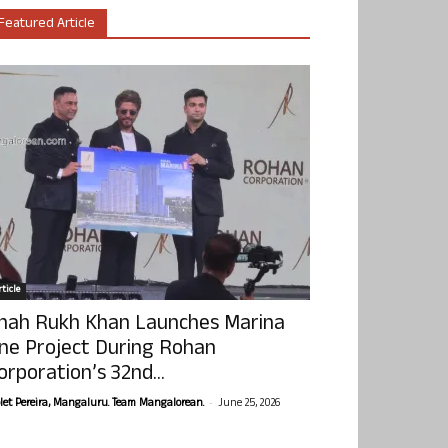
Featured Article
ticle
hah Rukh Khan Launches Marina
ne Project During Rohan
orporation’s 32nd...
-
olet Pereira, Mangaluru. Team Mangalorean.
June 25, 2026