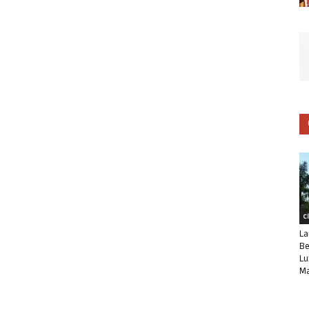
C
La
Be
Lu
Ma