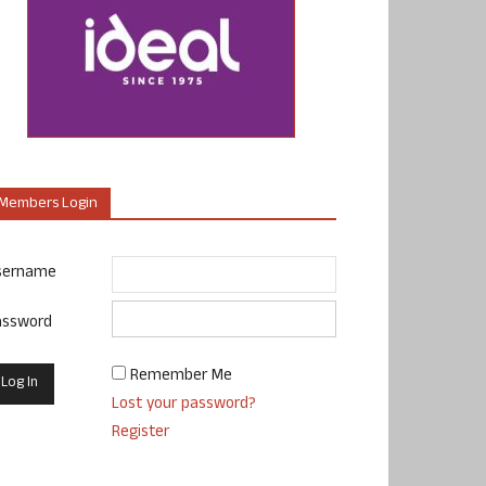
Members Login
sername
assword
Remember Me
Lost your password?
Register