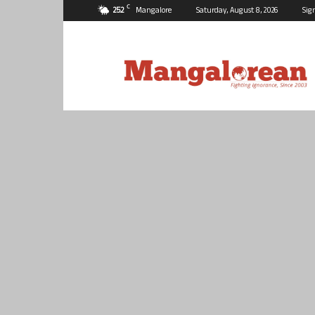
C
25.2
Mangalore
Saturday, August 8, 2026
Sig
Mangalorean.com