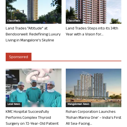
Classifieds
Classifieds
Land Trades “Altitude” at
Land Trades Steps into its 34th
Bendoorwell: Redefining Luxury
Year with a Vision for...
Living in Mangalore’s Skyline
Sponsored
Local News
Mangalorean News
KMC Hospital Successfully
Rohan Corporation Launches
Performs Complex Thyroid
‘Rohan Marina One’ – India’s First
Surgery on 72-Year-Old Patient
All Sea-Facing...