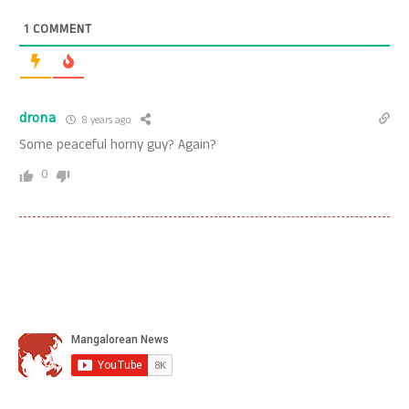
1
COMMENT
drona
8 years ago
Some peaceful horny guy? Again?
0