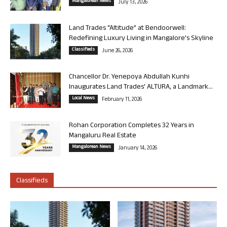
Mangalorean News
July 13, 2026
Land Trades “Altitude” at Bendoorwell:
Redefining Luxury Living in Mangalore’s Skyline
Classifieds
June 26, 2026
Chancellor Dr. Yenepoya Abdullah Kunhi
Inaugurates Land Trades’ ALTURA, a Landmark...
Local News
February 11, 2026
Rohan Corporation Completes 32 Years in
Mangaluru Real Estate
Mangalorean News
January 14, 2026
Classifieds