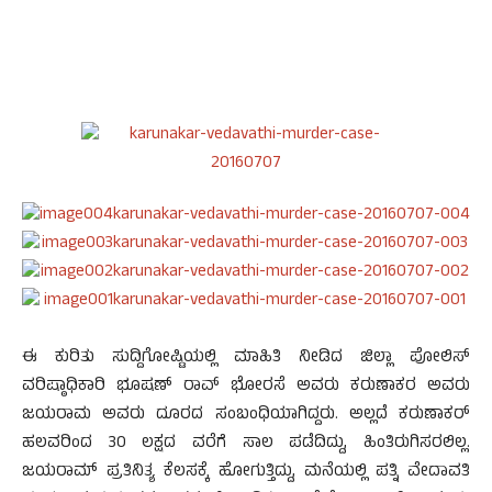
ಈ ಕುರಿತು ಸುದ್ದಿಗೋಷ್ಟಿಯಲ್ಲಿ ಮಾಹಿತಿ ನೀಡಿದ ಜಿಲ್ಲಾ ಪೋಲಿಸ್
ವರಿಷ್ಠಾಧಿಕಾರಿ ಭೂಷಣ್ ರಾವ್ ಭೋರಸೆ ಅವರು ಕರುಣಾಕರ ಅವರು
ಜಯರಾಮ ಅವರು ದೂರದ ಸಂಬಂಧಿಯಾಗಿದ್ದರು. ಅಲ್ಲದೆ ಕರುಣಾಕರ್
ಹಲವರಿಂದ 30 ಲಕ್ಷದ ವರೆಗೆ ಸಾಲ ಪಡೆದಿದ್ದು, ಹಿಂತಿರುಗಿಸರಲಿಲ್ಲ.
ಜಯರಾಮ್ ಪ್ರತಿನಿತ್ಯ ಕೆಲಸಕ್ಕೆ ಹೋಗುತ್ತಿದ್ದು, ಮನೆಯಲ್ಲಿ ಪತ್ನಿ ವೇದಾವತಿ