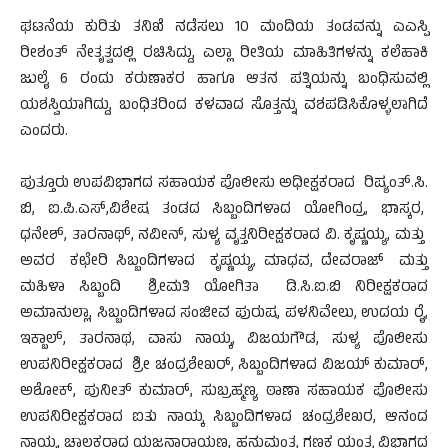
ಘಟನೆಯ ಕುರಿತು ತನಿಖೆ ನಡೆಸಲು 10 ಮಂದಿಯ ತಂಡವನ್ನು ಎಎಸ್ಪಿ
ರೀಶಂತ್ ನೇತೃತ್ವದಲ್ಲಿ ರಚಿಸಿದ್ದು, ಎಲ್ಲಾ ರೀತಿಯ ಮಾಹಿತಿಗಳನ್ನು ಕಲೆಹಾಕಿ
ಜುಲೈ 6 ರಂದು ಕರುಣಾಕರ ಹಾಗೂ ಆತನ ಪತ್ನಿಯನ್ನು ಬಂಧಿಸುವಲ್ಲಿ
ಯಶಸ್ವಿಯಾಗಿದ್ದು, ಬಂಧಿತರಿಂದ ಕಳವಾದ ಸೊತ್ತನ್ನು ವಶಪಡಿಸಿಕೊಳ್ಳಲಾಗಿದೆ
ಎಂದರು.
ಪುತ್ತೂರು ಉಪವಿಭಾಗದ ಸಹಾಯಕ ಪೊಲೀಸು ಅಧೀಕ್ಷಕರಾದ ರಿಷ್ಯಂತ್.ಸಿ.
ಬಿ
,
ಐ.ಪಿ.ಎಸ್
,
ವಿಶೇಷ ತಂಡದ ಸಿಬ್ಬಂದಿಗಳಾದ ಯೋಗಿಂದ್ರ
,
ಭಾಸ್ಕರ
,
ಧನೇಶ್
,
ತಾರನಾಥ್
,
ನವೀನ್
,
ಸುಳ್ಯ ವೃತ್ತನಿರೀಕ್ಷಕರಾದ ವಿ. ಕೃಷ್ಣಯ್ಯ
,
ಮತ್ತು
ಅವರ ಕಛೇರಿ ಸಿಬ್ಬಂದಿಗಳಾದ ಕೃಷ್ಣಯ್ಯ
,
ಮಾಧವ
,
ದೇವರಾಜ್ ಮತ್ತು
ಮಹಿಳಾ ಸಿಬ್ಬಂದಿ ಶ್ರೀಮತಿ ಯೋಗಿತಾ ಡಿ.ಸಿ.ಐ.ಬಿ ನಿರೀಕ್ಷಕರಾದ
ಅಮಾನುಲ್ಲಾ
,
ಸಿಬ್ಬಂದಿಗಳಾದ ಸಂಜೀವ ಪುರುಷ
,
ಪಳನಿವೇಲು
,
ಉದಯ ರೈ
,
ಇಕ್ಬಾಲ್
,
ತಾರನಾಥ
,
ವಾಸು ನಾಯ್ಕ
,
ವಿಜಯಗೌಡ
,
ಸುಳ್ಯ ಪೊಲೀಸು
ಉಪನಿರೀಕ್ಷಕರಾದ ಶ್ರೀ ಚಂದ್ರಶೇಖರ್
,
ಸಿಬ್ಬಂದಿಗಳಾದ ವಿಜಯ್ ಕುಮಾರ್
,
ಅಶೋಕ್
,
ಪುನೀತ್ ಕುಮಾರ್
,
ಸುಬ್ರಹ್ಮಣ್ಯ ಠಾಣಾ ಸಹಾಯಕ ಪೊಲೀಸು
ಉಪನಿರೀಕ್ಷಕರಾದ ಐತು ನಾಯ್ಕ ಸಿಬ್ಬಂದಿಗಳಾದ ಚಂದ್ರಶೇಖರ
,
ಆನಂದ
ನಾಯ್ಕ
,
ಚಾಲಕರಾದ ಯಜ್ಞನಾರಾಯಣ
,
ಹನುಮಂತ
,
ಗಣಕ ಯಂತ್ರ ವಿಭಾಗದ