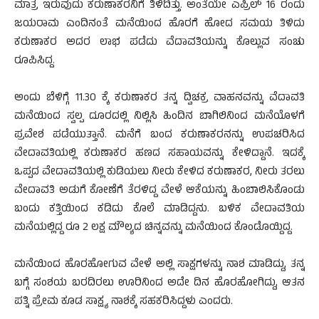
ಮಾತ್ರ ಇರುವುದು ಕರುಣಾಕರನಿಗೆ ತಿಳಿದಿತ್ತು. ಅಂತೆಯೇ ಎಪ್ರಿಲ್ 16 ರಂದು
ಜಯರಾಮ ಎಂದಿನಂತೆ ಮನೆಯಿಂದ ಹೊರಗೆ ಹೋದ ಸಮಯ ತಿಳಿದು
ಕರುಣಾಕರ ಅದರ ಲಾಭ ಪಡೆದು ವೆದಾವತಿಯನ್ನು ಕೊಲ್ಲುವ ಸಂಚು
ರೂಪಿಸಿದ್ದ.
ಅಂದು ಬೆಳಿಗ್ಗೆ 11.30 ಕ್ಕೆ ಕರುಣಾಕರ ತನ್ನ ದ್ವಿಚಕ್ರ ವಾಹನವನ್ನು ವೆದಾವತಿ
ಮನೆಯಿಂದ ಸ್ವಲ್ಪ ದೂರದಲ್ಲಿ ನಿಲ್ಲಿಸಿ ಹಿಂದಿನ ಬಾಗಿಲಿನಿಂದ ಮನೆಯೊಳಗೆ
ಪ್ರವೇಶ ಪಡೆಯುತ್ತಾನೆ. ಮನೆಗೆ ಬಂದ ಕರುಣಾಕರನನ್ನು ಉಪಚರಿಸಿದ
ವೇದಾವತಿಯಲ್ಲಿ ಕರುಣಾಕರ ಹಣದ ಸಹಾಯವನ್ನು ಕೇಳಿದ್ದಾನೆ. ಇದಕ್ಕೆ
ಒಪ್ಪದ ವೇದಾವತಿಯಲ್ಲಿ ಕುಡಿಯಲು ನೀರು ಕೇಳಿದ ಕರುಣಾಕರ, ನೀರು ತರಲು
ವೇದಾವತಿ ಅಡುಗೆ ಕೋಣೆಗೆ ತೆರಳಿದ್ದ ವೇಳೆ ಆಕೆಯನ್ನು ಹಿಂಬಾಲಿಸಿಕೊಂಡು
ಬಂದು ಕತ್ತಿಯಿಂದ ಕಡಿದು ಕೊಲೆ ಮಾಡಿದ್ದನು. ಬಳಿಕ ವೇದಾವತಿಯ
ಮನೆಯಲ್ಲಿದ್ದ ರೂ 2 ಲಕ್ಷ ಮೌಲ್ಯದ ಚಿನ್ನವನ್ನು ಮನೆಯಿಂದ ಕೊಂಡೊಯ್ದಿದ್ದ.
ಮನೆಯಿಂದ ಹೊರಹೋಗುವ ವೇಳೆ ಅಲ್ಲಿ ಸಾಕ್ಷಗಳನ್ನು ನಾಶ ಮಾಡಿದ್ದು, ತನ್ನ
ಬಗ್ಗೆ ಸಂಶಯ ಬರದಿರಲು ಊರಿನಿಂದ ಅದೇ ದಿನ ಹೊರಹೋಗಿದ್ದು, ಆತನ
ಪತ್ನಿ ಪ್ರೇಮ ಕೂಡ ಸಾಕ್ಷ್ಯ ನಾಶಕ್ಕೆ ಸಹಕರಿಸಿದ್ದಳು ಎಂದರು.