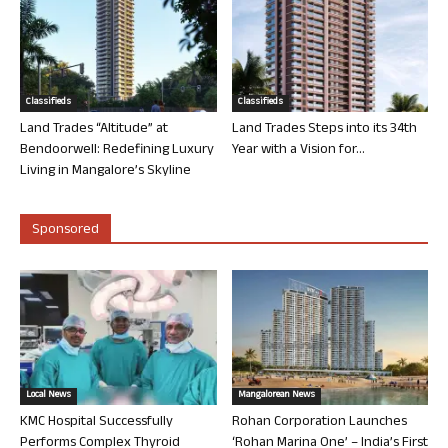
Classifieds
Classifieds
Land Trades “Altitude” at
Land Trades Steps into its 34th
Bendoorwell: Redefining Luxury
Year with a Vision for...
Living in Mangalore’s Skyline
Sponsored
Local News
Mangalorean News
KMC Hospital Successfully
Rohan Corporation Launches
Performs Complex Thyroid
‘Rohan Marina One’ – India’s First