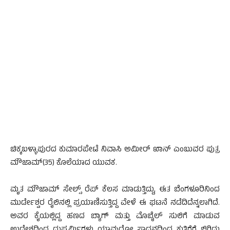
ಚಿಕ್ಕಬಳ್ಳಾಪುರದ ಕುಮಾರಪೇಟೆ ನಿವಾಸಿ ಅಮೀರ್ ಖಾನ್ ಎಂಬುವರ ಪುತ್ರ
ಮೌಜಾಮ್(35) ಕೊಲೆಯಾದ ಯುವಕ.
ಮೃತ ಮೌಜಾಮ್ ಸೇಲ್ಸ್ ರೆಪ್ ಕೆಲಸ ಮಾಡುತ್ತಿದ್ದು, ಈತ ಬೆಂಗಳೂರಿನಿಂದ
ಮುರ್ಡೇಶ್ವರ ರೈಲಿನಲ್ಲಿ ಪ್ರಯಾಣಿಸುತ್ತಿದ್ದ ವೇಳೆ ಈ ಘಟನೆ ನಡೆದಿದೆನ್ನಲಾಗಿದೆ.
ಅವರ ಕೈಯಲ್ಲಿದ್ದ ಹಣದ ಬ್ಯಾಗ್ ಮತ್ತು ಮೊಬೈಲ್ ಸುಲಿಗೆ ಮಾಡುವ