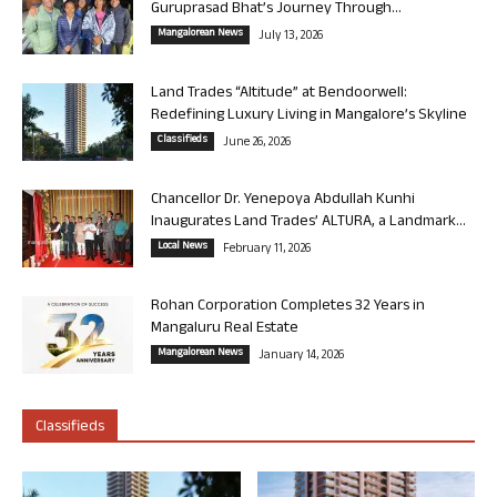
Guruprasad Bhat’s Journey Through...
Mangalorean News
July 13, 2026
Land Trades “Altitude” at Bendoorwell:
Redefining Luxury Living in Mangalore’s Skyline
Classifieds
June 26, 2026
Chancellor Dr. Yenepoya Abdullah Kunhi
Inaugurates Land Trades’ ALTURA, a Landmark...
Local News
February 11, 2026
Rohan Corporation Completes 32 Years in
Mangaluru Real Estate
Mangalorean News
January 14, 2026
Classifieds