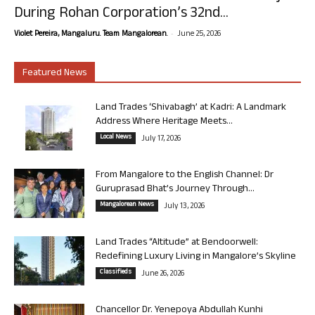
During Rohan Corporation’s 32nd...
-
Violet Pereira, Mangaluru. Team Mangalorean.
June 25, 2026
Featured News
Land Trades ‘Shivabagh’ at Kadri: A Landmark
Address Where Heritage Meets...
Local News
July 17, 2026
From Mangalore to the English Channel: Dr
Guruprasad Bhat’s Journey Through...
Mangalorean News
July 13, 2026
Land Trades “Altitude” at Bendoorwell:
Redefining Luxury Living in Mangalore’s Skyline
Classifieds
June 26, 2026
Chancellor Dr. Yenepoya Abdullah Kunhi