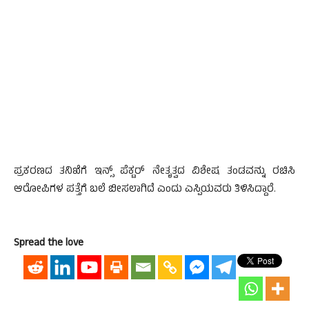
ಪ್ರಕರಣದ ತನಿಖೆಗೆ ಇನ್ಸ್ ಪೆಕ್ಟರ್ ನೇತೃತ್ವದ ವಿಶೇಷ ತಂಡವನ್ನು ರಚಿಸಿ
ಆರೋಪಿಗಳ ಪತ್ತೆಗೆ ಬಲೆ ಬೀಸಲಾಗಿದೆ ಎಂದು ಎಸ್ಪಿಯವರು ತಿಳಿಸಿದ್ದಾರೆ.
Spread the love