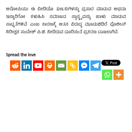
ಆರೋಪಿಯು ಈ ವೀಡಿಯೊ ತುಣುಕುಗಳನ್ನು ಪ್ರಸಾರ ಮಾಡುವ ಅಥವಾ
ಇನ್ಯಾರಿಗೋ ಕಳುಹಿಸಿ ಸಮಾಜದ ಸ್ವಾಸ್ಥ್ಯವನ್ನು ಹಾಳು ಮಾಡುವ
ಸಾಧ್ಯತೆಗಳಿವೆ ಎಂಬ ಕಾರಣಕ್ಕೆ ಆತನ ವಿರುದ್ಧ ಮೂಡುಬಿದಿರೆ ಪೊಲೀಸ್
ನಿರೀಕ್ಷಕ ಸಂದೇಶ್ ಪಿ.ಜಿ. ನೀಡಿರುವ ದೂರಿನಂತೆ ಪ್ರಕರಣ ದಾಖಲಾಗಿದೆ.
Spread the love