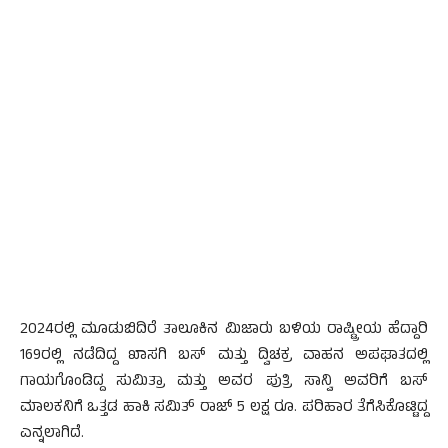
2024ರಲ್ಲಿ ಮೂಡುಬಿದಿರೆ ತಾಲೂಕಿನ ಮಿಜಾರು ಬಳಿಯ ರಾಷ್ಟ್ರೀಯ ಹೆದ್ದಾರಿ
169ರಲ್ಲಿ ನಡೆದಿದ್ದ ಖಾಸಗಿ ಬಸ್ ಮತ್ತು ದ್ವಿಚಕ್ರ ವಾಹನ ಅಪಘಾತದಲ್ಲಿ
ಗಾಯಗೊಂಡಿದ್ದ ಸುಮಿತ್ರಾ ಮತ್ತು ಅವರ ಪುತ್ರಿ ಸಾನ್ವಿ ಅವರಿಗೆ ಬಸ್
ಮಾಲಕನಿಗೆ ಒತ್ತಡ ಹಾಕಿ ಸಮಿತ್ ರಾಜ್ 5 ಲಕ್ಷ ರೂ. ಪರಿಹಾರ ತೆಗೆಸಿಕೊಟ್ಟಿದ್ದ
ಎನ್ನಲಾಗಿದೆ.