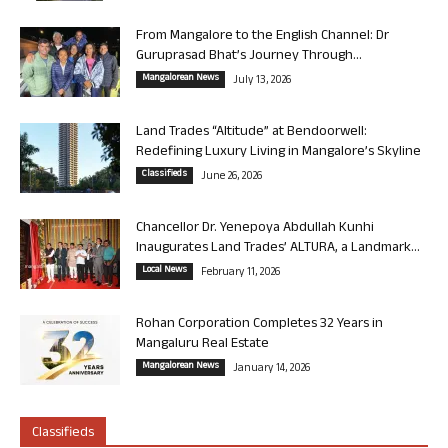
From Mangalore to the English Channel: Dr
Guruprasad Bhat’s Journey Through...
Mangalorean News
July 13, 2026
Land Trades “Altitude” at Bendoorwell:
Redefining Luxury Living in Mangalore’s Skyline
Classifieds
June 26, 2026
Chancellor Dr. Yenepoya Abdullah Kunhi
Inaugurates Land Trades’ ALTURA, a Landmark...
Local News
February 11, 2026
Rohan Corporation Completes 32 Years in
Mangaluru Real Estate
Mangalorean News
January 14, 2026
Classifieds