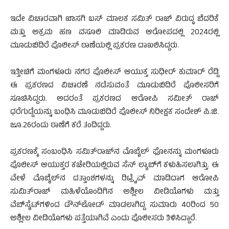
ಇದೇ ವಿಚಾರವಾಗಿ ಖಾಸಗಿ ಬಸ್ ಮಾಲಕ ಸಮಿತ್ ರಾಜ್ ವಿರುದ್ಧ ಬೆದರಿಕೆ
ಮತ್ತು ಅಕ್ರಮ ಹಣ ವಸೂಲಿ ಮಾಡಿರುವ ಆರೋಪದಲ್ಲಿ 2024ರಲ್ಲಿ
ಮೂಡುಬಿದಿರೆ ಪೊಲೀಸ್ ಠಾಣೆಯಲ್ಲಿ ಪ್ರಕರಣ ದಾಖಲಿಸಿದ್ದರು.
ಇತ್ತೀಚಿಗೆ ಮಂಗಳೂರು ನಗರ ಪೊಲೀಸ್ ಆಯುಕ್ತ ಸುಧೀರ್ ಕುಮಾರ್ ರೆಡ್ಡಿ
ಈ ಪ್ರಕರಣದ ವಿಚಾರಣೆ ನಡೆಸುವಂತೆ ಮೂಡುಬಿದಿರೆ ಪೊಲೀಸರಿಗೆ
ಸೂಚಿಸಿದ್ದರು. ಅದರಂತೆ ಪ್ರಕರಣದ ಆರೋಪಿ ಸಮೀತ್ ರಾಜ್
ಧರೆಗುಡ್ಡೆಯನ್ನು ಬಂಧಿಸಿ ಮೂಡುಬಿದಿರೆ ಪೊಲೀಸ್ ನಿರೀಕ್ಷಕ ಸಂದೇಶ್ ಪಿ.ಜಿ.
ಜೂ.26ರಂದು ಠಾಣೆಗೆ ಕರೆ ತಂದಿದ್ದರು.
ಪ್ರಕರಣಕ್ಕೆ ಸಂಬಂಧಿಸಿ ಸಮಿತ್‌ರಾಜ್‌ನ ಮೊಬೈಲ್ ಫೋನನ್ನು ಮಂಗಳೂರು
ಪೊಲೀಸ್ ಆಯುಕ್ತರ ಕಚೇರಿಯಲ್ಲಿರುವ ಸೆನ್ ಲ್ಯಾಬ್‌ಗೆ ಕಳುಹಿಸಲಾಗಿತ್ತು. ಈ
ವೇಳೆ ಮೊಬೈಲ್‌ನ ದತ್ತಾಂಶಗಳನ್ನು ರಿಟ್ರೈವ್ ಮಾಡಿದಾಗ ಆರೋಪಿ
ಸುಮಿತ್‌ರಾಜ್ ಮಹಿಳೆಯೊಂದಿಗಿನ ಅಶ್ಲೀಲ ವೀಡಿಯೊಗಳು ಮತ್ತು
ವೆಬ್‌ಸೈಟ್‌ಗಳಿಂದ ಡೌನ್‌ಲೋಡ್ ಮಾಡಲಾಗಿದ್ದ ಸುಮಾರು 40ರಿಂದ 50
ಅಶ್ಲೀಲ ವೀಡಿಯೊಗಳು ಪತ್ತೆಯಾಗಿವೆ ಎಂದು ಪೊಲೀಸರು ತಿಳಿಸಿದ್ದಾರೆ.