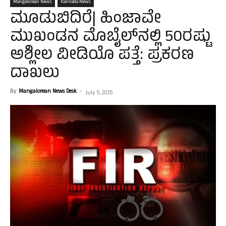
Mangalorean News
Kannada News
ಮೂಡುಬಿದಿರೆ| ಹಿಂಜಾವೇ
ಮುಖಂಡನ ಮೊಬೈಲ್‌ನಲ್ಲಿ 50ರಷ್ಟು
ಅಶ್ಲೀಲ ವೀಡಿಯೊ ಪತ್ತೆ: ಪ್ರಕರಣ
ದಾಖಲು
By
Mangalorean News Desk
-
July 5, 2025